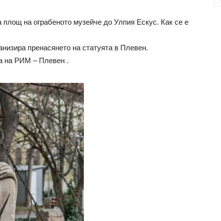
 площ на ограбеното музейче до Улпия Ескус. Как се е
анизира пренасянето на статуята в Плевен.
а на РИМ – Плевен .