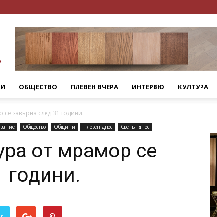
СИ
ОБЩЕСТВО
ПЛЕВЕН ВЧЕРА
ИНТЕРВЮ
КУЛТУРА
р се завърна след 31 години.
ование
Общество
Общини
Плевен днес
Светът днес
ура от мрамор се
1 години.
er