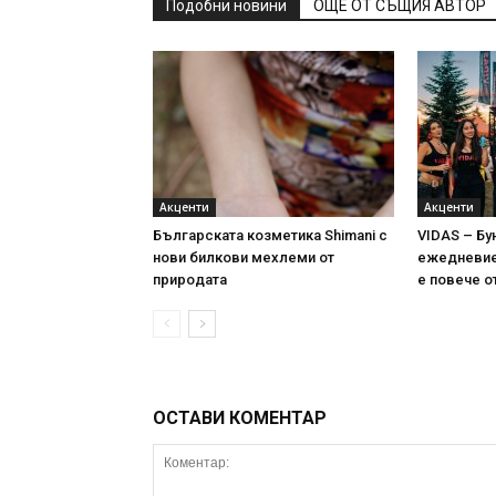
Подобни новини
ОЩЕ ОТ СЪЩИЯ АВТОР
Акценти
Акценти
Българската козметика Shimani с
VIDAS – Бу
нови билкови мехлеми от
ежедневие 
природата
е повече о
ОСТАВИ КОМЕНТАР