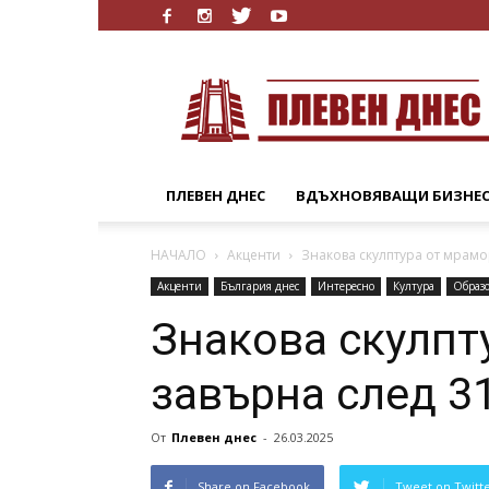
Плевен
Днес
ПЛЕВЕН ДНЕС
ВДЪХНОВЯВАЩИ БИЗНЕ
НАЧАЛО
Акценти
Знакова скулптура от мрамо
Акценти
България днес
Интересно
Култура
Образ
Знакова скулпт
завърна след 3
От
Плевен днес
-
26.03.2025
Share on Facebook
Tweet on Twitt