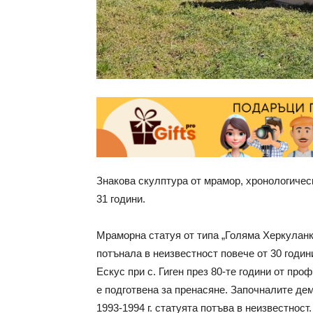
Знакова скулптура от мрамор, хронологическ
31 години.
Мраморна статуя от типа „Голяма Херкуланк
потънала в неизвестност повече от 30 годин
Ескус при с. Гиген през 80-те години от про
е подготвена за пренасяне. Започналите дем
1993-1994 г. статуята потъва в неизвестност.