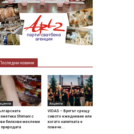
Последни новини
кценти
Акценти
ългарската
VIDAS – Бунтът срещу
зметика Shimani с
сивото ежедневие или
ови билкови мехлеми
когато напитката е
 природата
повече...