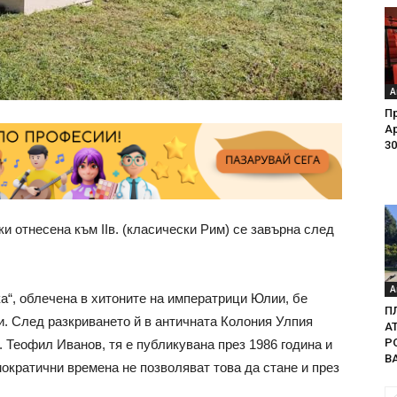
А
Пр
Ар
30
и отнесена към IIв. (класически Рим) се завърна след
А
а“, облечена в хитоните на императрици Юлии, бе
П
и. След разкриването й в античната Колония Улпия
А
Р
ф. Теофил Иванов, тя е публикувана през 1986 година и
В
ократични времена не позволяват това да стане и през