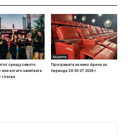
Акценти
нтът срещу сивото
Програмата на кино Арена за
или когато напитката
периода 24-30.07.2026 г.
т глътка