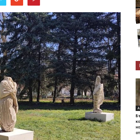
А
Б
ко
н
от