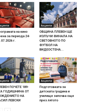
кценти
Акценти
ограмата на кино
ОБЩИНА ПЛЕВЕН ЩЕ
ена за периода 24-
ИЗЛЪЧИ ФИНАЛА НА
.07.2026 г.
СВЕТОВНОТО ПО
ФУТБОЛ НА
ВИДЕОСТЕНА...
кценти
Акценти
ЛЕВЕН ПОЧЕТЕ 189-
Подготовката за
ТА ГОДИШНИНА ОТ
детската градина и
ОЖДЕНИЕТО НА
училище започва още
АСИЛ ЛЕВСКИ
през лятото