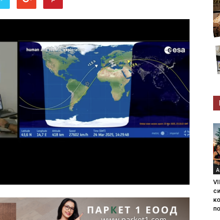
А
VI
с
ко
по