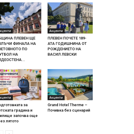
кценти
Акценти
БЩИНА ПЛЕВЕН ЩЕ
ПЛЕВЕН ПОЧЕТЕ 189-
ЗЛЪЧИ ФИНАЛА НА
АТА ГОДИШНИНА ОТ
ВЕТОВНОТО ПО
РОЖДЕНИЕТО НА
УТБОЛ НА
ВАСИЛ ЛЕВСКИ
ИДЕОСТЕНА...
кценти
Акценти
одготовката за
Grand Hotel Therme –
тската градина и
Почивка без сценарий
чилище започва още
ез лятото