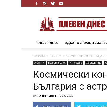
Плевен
Днес
ПЛЕВЕН ДНЕС
ВДЪХНОВЯВАЩИ БИЗНЕ
НАЧАЛО
Акценти
Космически контакт на учен
Акценти
България днес
Интересно
Образование
О
Космически кон
България с аст
От
Плевен днес
-
25.03.2025
Share on Facebook
Tweet on Twitt