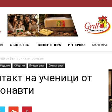
СИ
ОБЩЕСТВО
ПЛЕВЕН ВЧЕРА
ИНТЕРВЮ
КУЛТУРА
ици от България с астронавти
бщество
Общини
Плевен днес
Светът днес
такт на ученици от
ронавти
er