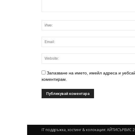
Запазване на името, имейл адреса и уебсай
коментирам.
IT поддръжка, хостинг & колокация:
АЙТИСЪРВИС 2