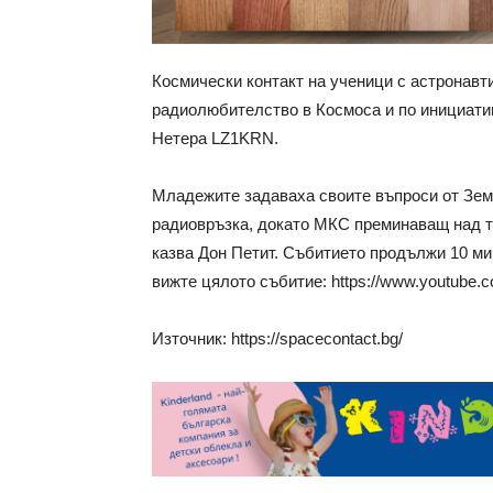
Космически контакт на ученици с астронавти
радиолюбителство в Космоса и по инициати
Нетера LZ1KRN.
Младежите задаваха своите въпроси от Земя
радиовръзка, докато МКС преминаващ над тя
казва Дон Петит. Събитието продължи 10 мин
вижте цялото събитие: https://www.youtub
Източник: https://spacecontact.bg/