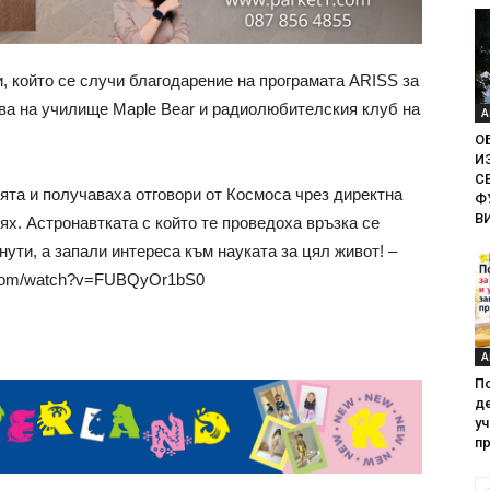
, който се случи благодарение на програмата ARISS за
ва на училище Maple Bear и радиолюбителския клуб на
А
О
И
С
та и получаваха отговори от Космоса чрез директна
Ф
В
х. Астронавтката с който те проведоха връзка се
ути, а запали интереса към науката за цял живот! –
e.com/watch?v=FUBQyOr1bS0
А
П
де
у
пр