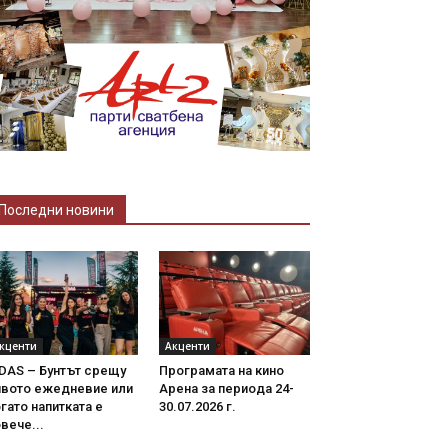
Последни новини
кценти
Акценти
DAS – Бунтът срещу
Програмата на кино
ивото ежедневие или
Арена за периода 24-
гато напитката е
30.07.2026 г.
вече...