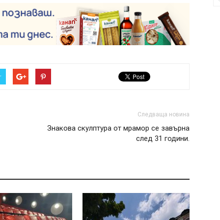
r
Следваща новина
Знакова скулптура от мрамор се завърна
след 31 години.