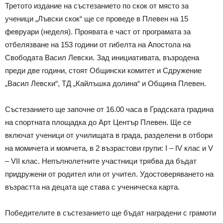
Третото издание на състезанието по скок от място за
ученици „Лъвски скок“ ще се проведе в Плевен на 15
февруари (неделя). Проявата е част от програмата за
отбелязване на 153 години от гибелта на Апостола на
Свободата Васил Левски. Зад инициативата, възродена
преди две години, стоят Общински комитет и Сдружение
„Васил Левски“, ТД „Кайлъшка долина“ и Община Плевен.
Състезанието ще започне от 16.00 часа в Градската градина
на спортната площадка до Арт Център Плевен. Ще се
включат ученици от училищата в града, разделени в отбори
на момичета и момчета, в 2 възрастови групи: I – IV клас и V
– VII клас. Непълнолетните участници трябва да бъдат
придружени от родител или от учител. Удостоверяването на
възрастта на децата ще става с ученическа карта.
Победителите в състезанието ще бъдат наградени с грамоти