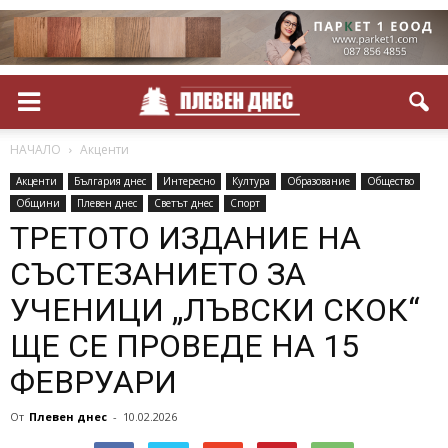
НАЧАЛО
Акценти
Акценти
България днес
Интересно
Култура
Образование
Общество
Общини
Плевен днес
Светът днес
Спорт
ТРЕТОТО ИЗДАНИЕ НА
СЪСТЕЗАНИЕТО ЗА
УЧЕНИЦИ „ЛЪВСКИ СКОК“
ЩЕ СЕ ПРОВЕДЕ НА 15
ФЕВРУАРИ
От
Плевен днес
-
10.02.2026