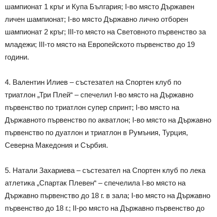
шампионат 1 кръг и Купа България; I-во място Държавен
личен шампионат; I-во място Държавно лично отборен
шампионат 2 кръг; III-то място на Световното първенство за
младежи; III-то място на Европейското първенство до 19
години.
4. Валентин Илиев – състезател на Спортен клуб по
триатлон „Три Плей“ – спечелил I-во място на Държавно
първенство по триатлон супер спринт; I-во място на
Държавното първенство по акватлон; I-во място на Държавно
първенство по дуатлон и триатлон в Румъния, Турция,
Северна Македония и Сърбия.
5. Натали Захариева – състезател на Спортен клуб по лека
атлетика „Спартак Плевен“ – спечелила I-во място на
Държавно първенство до 18 г. в зала; I-во място на Държавно
първенство до 18 г.; II-ро място на Държавно първенство до