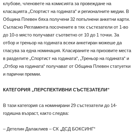
клубове, членовете на комисията за провеждане на
класацията „Спортист на годината“ и регионалните медии. В
Община Плевен бяха получени 32 попълнени анкетни карти.
Съгласно Регламента посочените в тях състезатели от 1-во
до 10-о място получават съответно от 10 до 1 точки. За
отбор и треньор на годината всеки анкетиран можеше да
гласува за една номинация. Класираните на призовите места
в разделите „Спортист на годината“, „Треньор на годината“ и
„Отбор на годината“ получават от Община Плевен статуетки
и парични премии.
КАТЕГОРИЯ „ПЕРСПЕКТИВНИ СЪСТЕЗАТЕЛИ“
В тази категория са номинирани 29 състезатели до 14-
годишна възраст, както следва:
– Детелин Далаклиев – СК „ДСД БОКСИНГ“