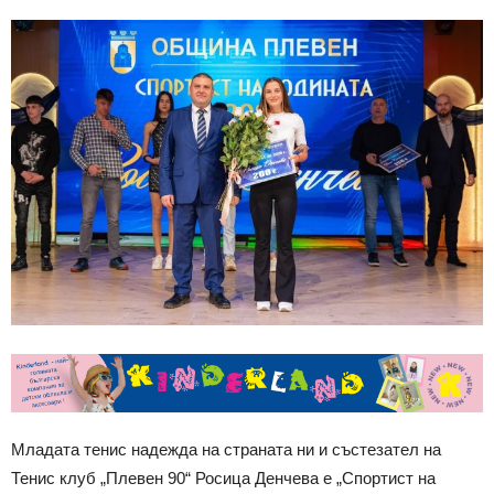
Младата тенис надежда на страната ни и състезател на
Тенис клуб „Плевен 90“ Росица Денчева е „Спортист на