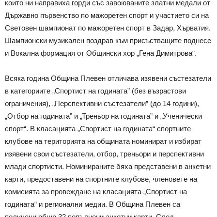
които ни направиха горди със завоюваните златни медали от
Държавно първенство по мажоретен спорт и участието си на
Световен шампионат по мажоретен спорт в Задар, Хърватия.
Шампионски музикален поздрав към присъстващите поднесе
и Вокална формация от Общински хор „Гена Димитрова“.
Всяка година Община Плевен отличава изявени състезатели
в категориите „Спортист на годината” (без възрастови
ограничения), „Перспективни състезатели” (до 14 години),
„Отбор на годината” и „Треньор на годината” и „Ученически
спорт“. В класацията „Спортист на годината“ спортните
клубове на територията на общината номинират и избират
изявени свои състезатели, отбор, треньори и перспективни
млади спортисти. Номинираните бяха представени в анкетни
карти, предоставени на спортните клубове, членовете на
комисията за провеждане на класацията „Спортист на
годината“ и регионални медии. В Община Плевен са
получени общо 32 попълнени анкетни карти. След