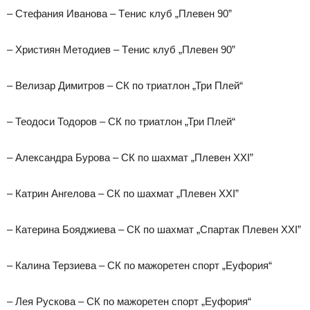
– Стефания Иванова – Tенис клуб „Плевен 90”
– Християн Методиев – Tенис клуб „Плевен 90”
– Велизар Димитров – СК по триатлон „Три Плей“
– Теодоси Тодоров – СК по триатлон „Три Плей“
– Александра Бурова – СК по шахмат „Плевен XXI”
– Катрин Ангелова – СК по шахмат „Плевен XXI”
– Катерина Бояджиева – СК по шахмат „Спартак Плевен XXI”
– Калина Терзиева – СК по мажоретен спорт „Еуфория“
– Лея Рускова – СК по мажоретен спорт „Еуфория“