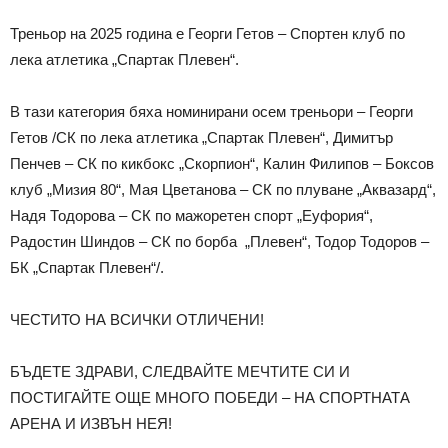
Треньор на 2025 година е Георги Гетов – Спортен клуб по
лека атлетика „Спартак Плевен“.
В тази категория бяха номинирани осем треньори – Георги
Гетов /СК по лека атлетика „Спартак Плевен“, Димитър
Пенчев – СК по кикбокс „Скорпион“, Калин Филипов – Боксов
клуб „Мизия 80“, Мая Цветанова – СК по плуване „Аквазард“,
Надя Тодорова – СК по мажоретен спорт „Еуфория“,
Радостин Шиндов – СК по борба „Плевен“, Тодор Тодоров –
БК „Спартак Плевен“/.
ЧЕСТИТО НА ВСИЧКИ ОТЛИЧЕНИ!
БЪДЕТЕ ЗДРАВИ, СЛЕДВАЙТЕ МЕЧТИТЕ СИ И
ПОСТИГАЙТЕ ОЩЕ МНОГО ПОБЕДИ – НА СПОРТНАТА
АРЕНА И ИЗВЪН НЕЯ!