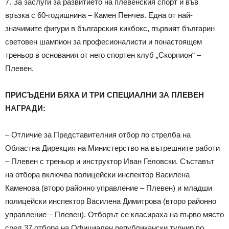
7. За заслуги за развитието на плевенския спорт и във
връзка с 60-годишнина – Камен Пенчев. Една от най-
значимите фигури в българския кикбокс, първият българин
световен шампион за професионалисти и понастоящем
треньор в основания от него спортен клуб „Скорпион“ –
Плевен.
ПРИСЪДЕНИ БЯХА И ТРИ СПЕЦИАЛНИ ЗА ПЛЕВЕН
НАГРАДИ:
– Отличие за Представителния отбор по стрелба на
Областна Дирекция на Министерство на вътрешните работи
– Плевен с треньор и инструктор Иван Геловски. Съставът
на отбора включва полицейски инспектор Василена
Каменова (второ районно управление – Плевен) и младши
полицейски инспектор Василена Димитрова (второ районно
управление – Плевен). Отборът се класираха на първо място
сред 37 отбора на Официален републикански турнир по