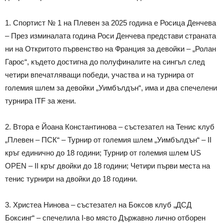
1. Спортист № 1 на Плевен за 2025 година е Росица Денчева
– През изминалата година Роси Денчева представи страната
ни на Откритото първенство на Франция за девойки – „Ролан
Гарос“, където достигна до полуфиналите на сингъл след
четири впечатляващи победи, участва и на турнира от
големия шлем за девойки „Уимбълдън“, има и два спечелени
турнира ITF за жени.
2. Втора е Йоана Константинова – състезател на Тенис клуб
„Плевен – ПСК“ – Турнир от големия шлем „Уимбълдън“ – II
кръг единично до 18 години; Турнир от големия шлем US
OPEN – II кръг двойки до 18 години; Четири първи места на
тенис турнири на двойки до 18 години.
3. Христеа Нинова – състезател на Боксов клуб „ДСД
Боксинг“ – спечелила I-во място Държавно лично отборен