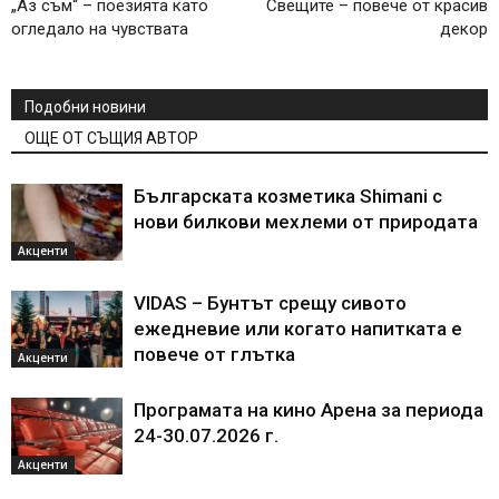
„Аз съм“ – поезията като
Свещите – повече от красив
огледало на чувствата
декор
Подобни новини
ОЩЕ ОТ СЪЩИЯ АВТОР
Българската козметика Shimani с
нови билкови мехлеми от природата
Акценти
VIDAS – Бунтът срещу сивото
ежедневие или когато напитката е
повече от глътка
Акценти
Програмата на кино Арена за периода
24-30.07.2026 г.
Акценти