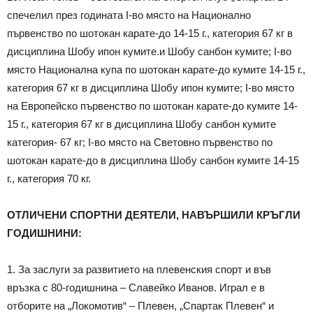
спечелил през годината I-во място на Национално
първенство по шотокан карате-до 14-15 г., категория 67 кг в
дисциплина Шобу ипон кумите.и Шобу санбон кумите; I-во
място Национална купа по шотокан карате-до кумите 14-15 г.,
категория 67 кг в дисциплина Шобу ипон кумите; I-во място
на Европейско първенство по шотокан карате-до кумите 14-
15 г., категория 67 кг в дисциплина Шобу санбон кумите
категория- 67 кг; I-во място на Световно първенство по
шотокан карате-до в дисциплина Шобу санбон кумите 14-15
г., категория 70 кг.
ОТЛИЧЕНИ СПОРТНИ ДЕЯТЕЛИ, НАВЪРШИЛИ КРЪГЛИ
ГОДИШНИНИ:
1. За заслуги за развитието на плевенския спорт и във
връзка с 80-годишнина – Славейко Иванов. Играл е в
отборите на „Локомотив“ – Плевен, „Спартак Плевен“ и