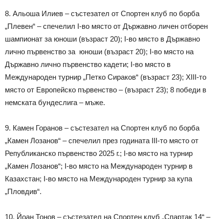
8. Альоша Илиев – състезател от Спортен клуб по борба
„Плевен“ – спечелил I-во място от Държавно личен отборен
шампионат за юноши (възраст 20); I-во място в Държавно
лично първенство за юноши (възраст 20); I-во място на
Държавно лично първенство кадети; I-во място в
Mеждународен турнир „Петко Сираков“ (възраст 23); XIII-то
място от Европейско първенство – (възраст 23); 8 победи в
немската бундеслига – мъже.
9. Камен Горанов – състезател на Спортен клуб по борба
„Камен Лозанов“ – спечелил през годината III-то място от
Републиканско първенство 2025 г.; I-во място на турнир
„Камен Лозанов“; I-во място на Международен турнир в
Казахстан; I-во място на Международен турнир за купа
„Пловдив“.
10. Йоан Тонов – състезател на Спортен клуб „Спартак 14“ –