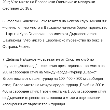
20 г.; V-то място на Европейски Олимпийски младежки
фестивал до 18 г.
6. Роселин Бачевски – състезател на Боксов клуб „Мизия 80“
– спечелил I-во място в Държавно лично-отборно първенство
– 1 кръг и Купа България; I-во място от Държавен личен
шампионат; V-то място в Европейско първенство по бокс в
Острава, Чехия.
7. Дейвид Найденов – състезател от Спортен клуб по
плуване „Аквазард“ – спечелил през годината I-во място на
200 м свободен стил на Международен турнир „Шаркс“;
Втори места от същия турнир на 100, 400 и 800 м свободен
стил; Второ място на международен турнир „Бриз“ на 200 и
400 м свободен стил; Първи места на 1 500 м свободен стил
от Държавни първенства за юноши и мъже и още призови
класирания от първенства и турнири.