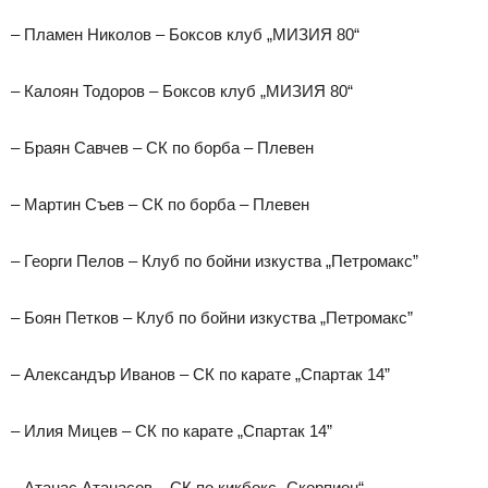
– Пламен Николов – Боксов клуб „МИЗИЯ 80“
– Калоян Тодоров – Боксов клуб „МИЗИЯ 80“
– Браян Савчев – СК по борба – Плевен
– Мартин Съев – СК по борба – Плевен
– Георги Пелов – Клуб по бойни изкуства „Петромакс”
– Боян Петков – Клуб по бойни изкуства „Петромакс”
– Александър Иванов – СК по карате „Спартак 14”
– Илия Мицев – СК по карате „Спартак 14”
– Атанас Атанасов – СК по кикбокс „Скорпион“