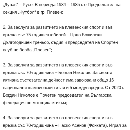
„Дунав“ – Русе. В периода 1984 – 1985 г. е Председател на
секция „Футбол“ в гр. Плевен;
2. За заслуги за развитието на плевенския спорт и във
връзка със 75-годишен юбилей – Цоло Божилски.
Дългогодишен треньор, съдия и председател на Спортен
клуб по борба „Плевен“;
3. За заслуги за развитието на плевенския спорт и във
връзка със 70-годишнина – Богдан Николов. За своята
активна състезателна дейност има завоювани общо 16
национални шампионски титли и 5 международни. От 2020 г.
Богдан Николов е Почетен председател на Българска
федерация по мотоциклетизъм;
4. За заслуги за развитието на плевенския спорт и във
връзка със 70-годишнина – Наско Асенов (Фонката). Играл за