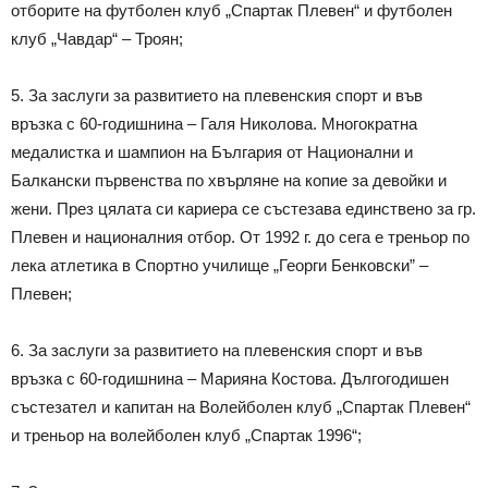
отборите на футболен клуб „Спартак Плевен“ и футболен
клуб „Чавдар“ – Троян;
5. За заслуги за развитието на плевенския спорт и във
връзка с 60-годишнина – Галя Николова. Многократна
медалистка и шампион на България от Национални и
Балкански първенства по хвърляне на копие за девойки и
жени. През цялата си кариера се състезава единствено за гр.
Плевен и националния отбор. От 1992 г. до сега е треньор по
лека атлетика в Спортно училище „Георги Бенковски” –
Плевен;
6. За заслуги за развитието на плевенския спорт и във
връзка с 60-годишнина – Марияна Костова. Дългогодишен
състезател и капитан на Волейболен клуб „Спартак Плевен“
и треньор на волейболен клуб „Спартак 1996“;