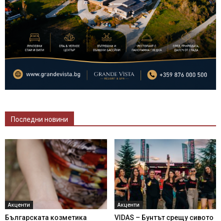
Последни новини
Акценти
Акценти
Българската козметика
VIDAS – Бунтът срещу сивото