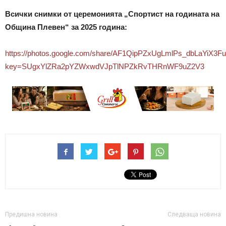
Всички снимки от церемонията „Спортист на годината на
Община Плевен“ за 2025 година:
https://photos.google.com/share/AF1QipPZxUgLmlPs_dbLaYiX
key=SUgxYlZRa2pYZWxwdVJpTlNPZkRvTHRnWF9uZ2V3
Предишна новина
Следваща новина