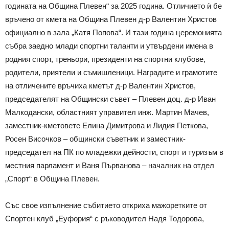
годината на Община Плевен“ за 2025 година. Отличието ѝ бе
връчено от кмета на Община Плевен д-р Валентин Христов
официално в зала „Катя Попова“. И тази година церемонията
събра заедно млади спортни таланти и утвърдени имена в
родния спорт, треньори, президенти на спортни клубове,
родители, приятели и съмишленици. Наградите и грамотите
на отличените връчиха кметът д-р Валентин Христов,
председателят на Общински съвет – Плевен доц. д-р Иван
Малкодански, областният управител инж. Мартин Мачев,
заместник-кметовете Елина Димитрова и Лидия Петкова,
Росен Височков – общински съветник и заместник-
председател на ПК по младежки дейности, спорт и туризъм в
местния парламент и Ваня Първанова – началник на отдел
„Спорт“ в Община Плевен.
Със свое изпълнение събитието откриха мажоретките от
Спортен клуб „Еуфория“ с ръководител Надя Тодорова,