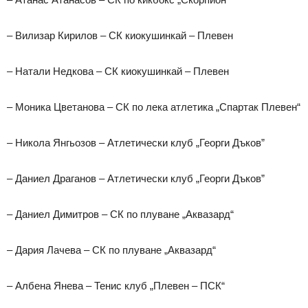
– Вилизар Кирилов – СК киокушинкай – Плевен
– Натали Недкова – СК киокушинкай – Плевен
– Моника Цветанова – СК по лека атлетика „Спартак Плевен“
– Никола Янгьозов – Атлетически клуб „Георги Дъков”
– Даниел Драганов – Атлетически клуб „Георги Дъков”
– Даниел Димитров – СК по плуване „Аквазард“
– Дария Лачева – СК по плуване „Аквазард“
– Албена Янева – Тенис клуб „Плевен – ПСК“