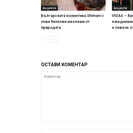
Акценти
Акценти
Българската козметика Shimani с
VIDAS – Бу
нови билкови мехлеми от
ежедневие 
природата
е повече о
ОСТАВИ КОМЕНТАР