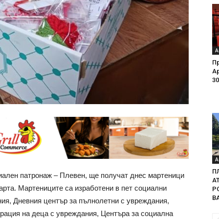
А
Пр
Ар
30
А
П
ален патронаж – Плевен, ще получат днес мартеници
А
арта. Мартениците са изработени в пет социални
Р
В
ния, Дневния център за пълнолетни с увреждания,
рация на деца с увреждания, Центъра за социална