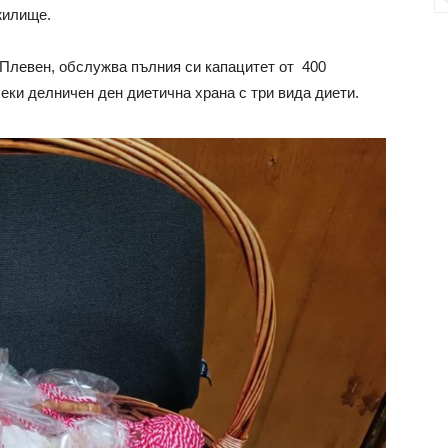
жилище.
Плевен, обслужва пълния си капацитет от 400
секи делничен ден диетична храна с три вида диети.