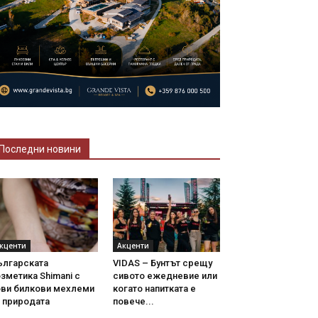
Последни новини
кценти
Акценти
ългарската
VIDAS – Бунтът срещу
зметика Shimani с
сивото ежедневие или
ови билкови мехлеми
когато напитката е
 природата
повече...