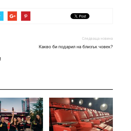
r
Следваща новина
Какво би подарил на близък човек?
И