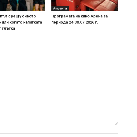
Акценти
нтът срещу сивото
Програмата на кино Арена за
или когато напитката
периода 24-30.07.2026 г.
т глътка