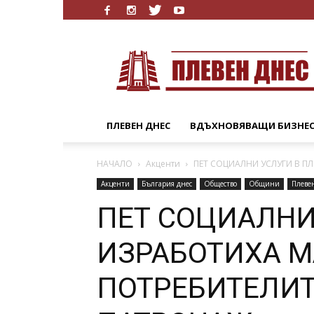
Плевен
Днес
ПЛЕВЕН ДНЕС
ВДЪХНОВЯВАЩИ БИЗНЕ
НАЧАЛО
Акценти
ПЕТ СОЦИАЛНИ УСЛУГИ В П
Акценти
България днес
Общество
Общини
Плеве
ПЕТ СОЦИАЛНИ
ИЗРАБОТИХА М
ПОТРЕБИТЕЛИ