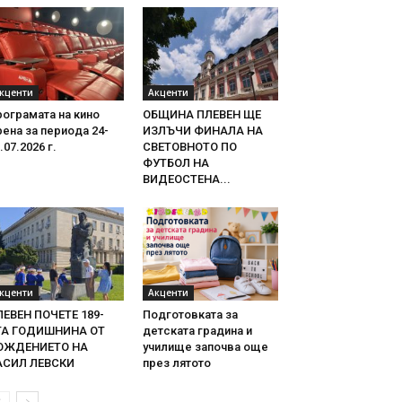
кценти
Акценти
ограмата на кино
ОБЩИНА ПЛЕВЕН ЩЕ
ена за периода 24-
ИЗЛЪЧИ ФИНАЛА НА
.07.2026 г.
СВЕТОВНОТО ПО
ФУТБОЛ НА
ВИДЕОСТЕНА...
кценти
Акценти
ЛЕВЕН ПОЧЕТЕ 189-
Подготовката за
ТА ГОДИШНИНА ОТ
детската градина и
ОЖДЕНИЕТО НА
училище започва още
АСИЛ ЛЕВСКИ
през лятото