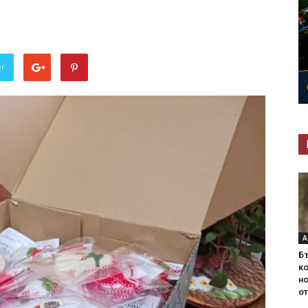
er
А
Б
ко
н
от