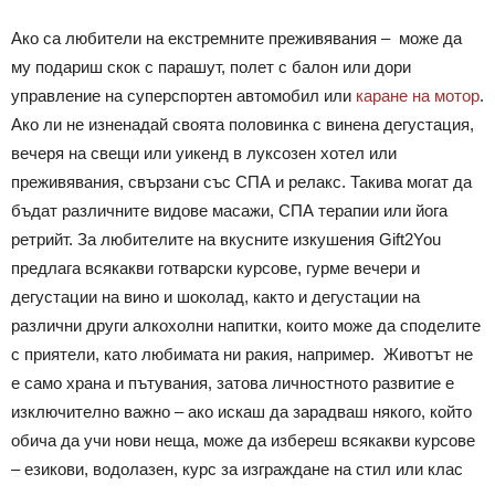
Ако са любители на екстремните преживявания – може да
му подариш скок с парашут, полет с балон или дори
управление на суперспортен автомобил или
каране на мотор
.
Ако ли не изненадай своята половинка с винена дегустация,
вечеря на свещи или уикенд в луксозен хотел или
преживявания, свързани със СПА и релакс. Такива могат да
бъдат различните видове масажи, СПА терапии или йога
ретрийт. За любителите на вкусните изкушения Gift2You
предлага всякакви готварски курсове, гурме вечери и
дегустации на вино и шоколад, както и дегустации на
различни други алкохолни напитки, които може да споделите
с приятели, като любимата ни ракия, например. Животът не
е само храна и пътувания, затова личностното развитие е
изключително важно – ако искаш да зарадваш някого, който
обича да учи нови неща, може да избереш всякакви курсове
– езикови, водолазен, курс за изграждане на стил или клас