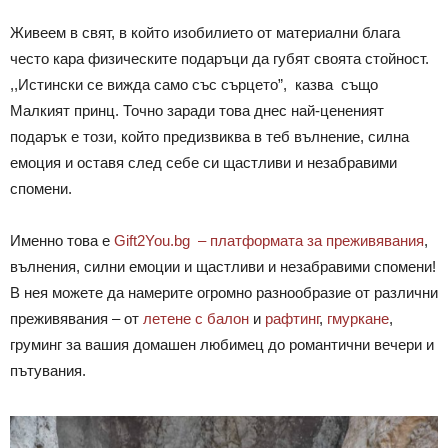
Живеем в свят, в който изобилието от материални блага
често кара физическите подаръци да губят своята стойност.
,,
Истински се вижда само със сърцето”, казва също
Малкият принц. Точно заради
това днес най-цененият
подарък е този, който предизвиква в теб вълнение, силна
емоция и оставя след себе си щастливи и незабравими
спомени.
Именно това е
Gift2You.bg – платформата за преживявания
,
вълнения, силни емоции и щастливи и незабравими спомени!
В нея можете да намерите огромно разнообразие от различни
преживявания – от
летене с балон
и
рафтинг
,
гмуркане
,
груминг за вашия домашен любимец до романтични вечери и
пътувания.