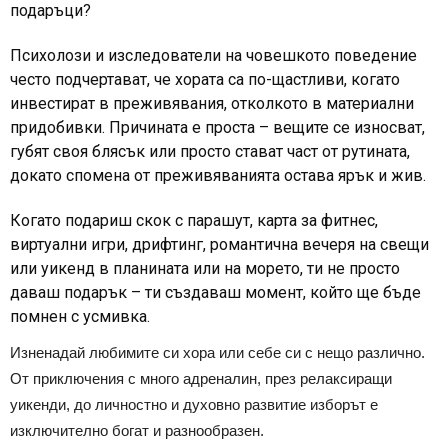
подаръци?
Психолози и изследователи на човешкото поведение
често подчертават, че хората са по-щастливи, когато
инвестират в преживявания, отколкото в материални
придобивки. Причината е проста – вещите се износват,
губят своя блясък или просто стават част от рутината,
докато спомена от преживяванията остава ярък и жив.
Когато подариш скок с парашут, карта за фитнес,
виртуални игри, дрифтинг, романтична вечеря на свещи
или
уикенд в планината или на морето
, ти не просто
даваш подарък – ти създаваш момент, който ще бъде
помнен с усмивка.
Изненадай любимите си хора или себе си с нещо различно.
От приключения с много адреналин, през релаксиращи
уикенди, до личностно и духовно развитие изборът е
изключително богат и разнообразен.