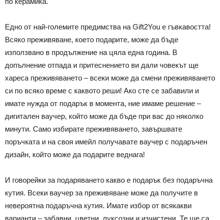
по керамика.
Едно от най-големите предимства на Gift2You е гъвкавостта!
Всяко преживяване, което подарите, може да бъде
използвано в продължение на цяла една година. В
допълнение отпада и притеснението ви дали човекът ще
хареса преживяването – всеки може да смени преживяването
си по всяко време с каквото реши! Ако сте се забавили и
имате нужда от подарък в момента, ние имаме решение –
дигитален ваучер, който може да бъде при вас до няколко
минути. Само избирате преживяването, завършвате
поръчката и на своя имейл получавате ваучер с подаръчен
дизайн, който може да подарите веднага!
И говорейки за подаряването какво е подарък без подаръчна
кутия. Всеки ваучер за преживяване може да получите в
невероятна подаръчна кутия. Имате избор от всякакви
варианти – забавни, цветни, луксозни и изчистени. Те ще са