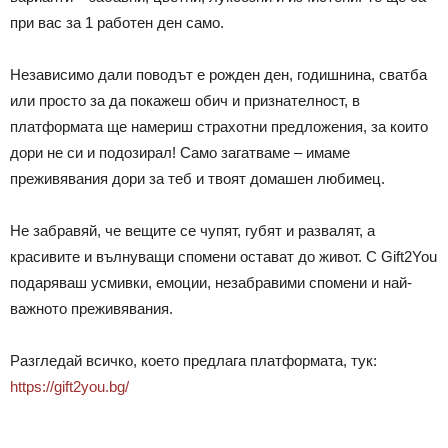
при вас за 1 работен ден само.
Независимо дали поводът е рожден ден, годишнина, сватба
или просто за да покажеш обич и признателност, в
платформата ще намериш страхотни предложения, за които
дори не си и подозирал! Само загатваме – имаме
преживявания дори за теб и твоят домашен любимец.
Не забравяй, че вещите се чупят, губят и развалят, а
красивите и вълнуващи спомени остават до живот. С Gift2You
подаряваш усмивки, емоции, незабравими спомени и най-
важното преживявания.
Разгледай всичко, което предлага платформата, тук:
https://gift2you.bg/