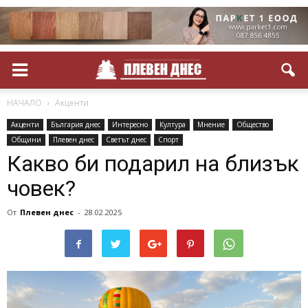
НАЧАЛО
Акценти
Акценти
България днес
Интересно
Култура
Мнение
Общество
Общини
Плевен днес
Светът днес
Спорт
Какво би подарил на близък
човек?
От
Плевен днес
-
28.02.2025