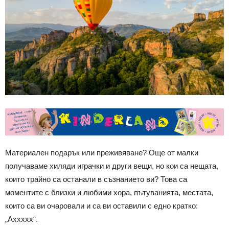
Материален подарък или преживяване? Още от малки
получаваме хиляди играчки и други вещи, но кои са нещата,
които трайно са останали в съзнанието ви? Това са
моментите с близки и любими хора, пътуванията, местата,
които са ви очаровали и са ви оставили с едно кратко:
„Аххххх“.