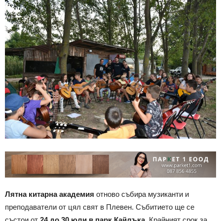
Лятна китарна академия
отново събира музиканти и
преподаватели от цял свят в Плевен. Събитието ще се
състои от
24 до 30 юли в парк Кайлъка
. Крайният срок за