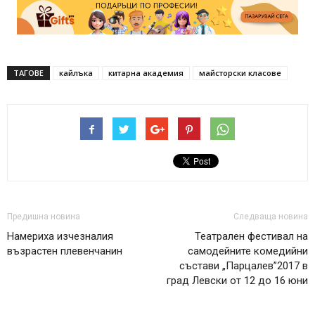
ТАГОВЕ
кайлъка
китарна академия
майсторски класове
Предишна новина
Следваща новина
Намериха изчезналия
Театрален фестивал на
възрастен плевенчанин
самодейните комедийни
състави „Парцалев”2017 в
град Левски от 12 до 16 юни