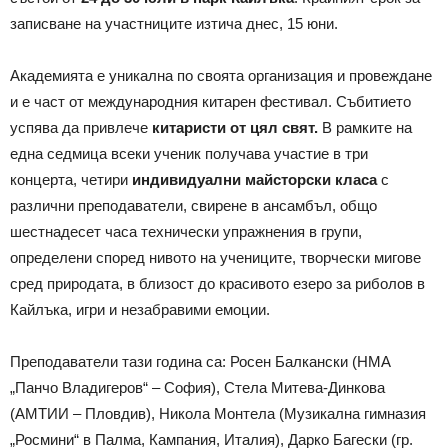
записване на участниците изтича днес, 15 юни.
Академията е уникална по своята организация и провеждане
и е част от международния китарен фестивал. Събитието
успява да привлече
китаристи от цял свят.
В рамките на
една седмица всеки ученик получава участие в три
концерта, четири
индивидуални майсторски класа
с
различни преподаватели, свирене в ансамбъл, общо
шестнадесет часа технически упражнения в групи,
определени според нивото на учениците, творчески мигове
сред природата, в близост до красивото езеро за риболов в
Кайлъка, игри и незабравими емоции.
Преподаватели тази година са: Росен Балкански (НМА
„Панчо Владигеров“ – София), Стела Митева-Динкова
(АМТИИ – Пловдив), Никола Монтела (Музикална гимназия
„Росмини“ в Палма, Кампания, Италия), Дарко Багески (гр.