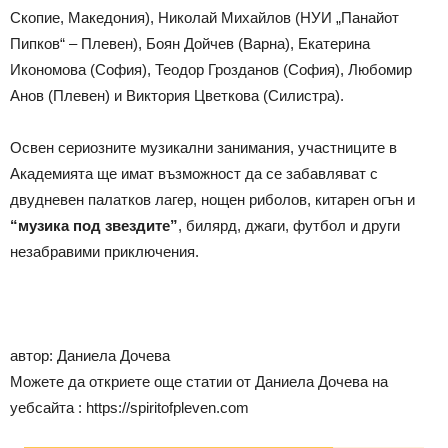
Скопие, Македония), Николай Михайлов (НУИ „Панайот
Пипков“ – Плевен), Боян Дойчев (Варна), Екатерина
Икономова (София), Теодор Грозданов (София), Любомир
Анов (Плевен) и Виктория Цветкова (Силистра).
Освен сериозните музикални занимания, участниците в
Академията ще имат възможност да се забавляват с
двудневен палатков лагер, нощен риболов, китарен огън и
“музика под звездите”
, билярд, джаги, футбол и други
незабравими приключения.
автор: Даниела Дочева
Можете да откриете още статии от Даниела Дочева на
уебсайта : https://spiritofpleven.com