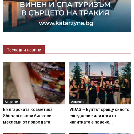
Последни новини
Акценти
Акценти
Българската козметика
VIDAS – Бунтът срещу сивото
Shimani с нови билкови
ежедневие или когато
мехлеми от природата
напитката е повече...