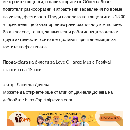
вечерните концерти, организаторите от Община Ловеч
подготвят разнообразни и атрактивни забавления по време
на уикенд фестивала. Преди началото на концертите в 18.00
ч, през деня ще бъдат организирани различни уъркшопове,
йога класове, танци, занимателни работилници за деца и
други активности, които ще доставят приятни емоции за
гостите на фестивала.
Продажбата на билети за Love CHange Music Festival
стартира на 19 юни.
автор: Даниела Дочева
Можете да откриете още статии от Даниела Дочева на
уебсайта : https://spiritofpleven.com