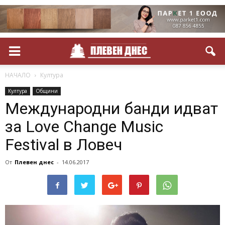
НАЧАЛО
Култура
Култура
Общини
Международни банди идват
за Love Change Music
Festival в Ловеч
От
Плевен днес
-
14.06.2017