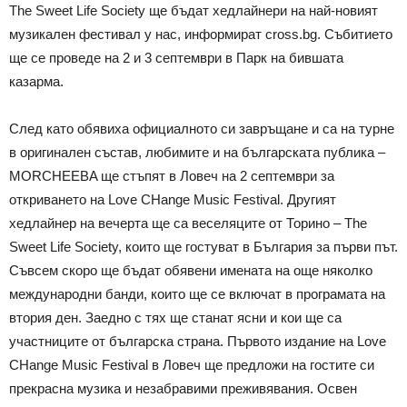
The Sweet Life Society ще бъдат хедлайнери на най-новият
музикален фестивал у нас, информират cross.bg. Събитието
ще се проведе на 2 и 3 септември в Парк на бившата
казарма.
След като обявиха официалното си завръщане и са на турне
в оригинален състав, любимите и на българската публика –
MORCHEEBA ще стъпят в Ловеч на 2 септември за
откриването на Love CHange Music Festival. Другият
хедлайнер на вечерта ще са веселяците от Торино – The
Sweet Life Society, които ще гостуват в България за първи път.
Съвсем скоро ще бъдат обявени имената на още няколко
международни банди, които ще се включат в програмата на
втория ден. Заедно с тях ще станат ясни и кои ще са
участниците от българска страна. Първото издание на Love
CHange Music Festival в Ловеч ще предложи на гостите си
прекрасна музика и незабравими преживявания. Освен