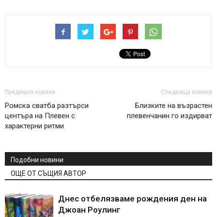
Предишна новина
Следваща новина
Ромска сватба разтърси
Близките на възрастен
центъра на Плевен с
плевенчанин го издирват
характерни ритми
Подобни новини
ОЩЕ ОТ СЪЩИЯ АВТОР
Днес отбелязваме рождения ден на
Джоан Роулинг