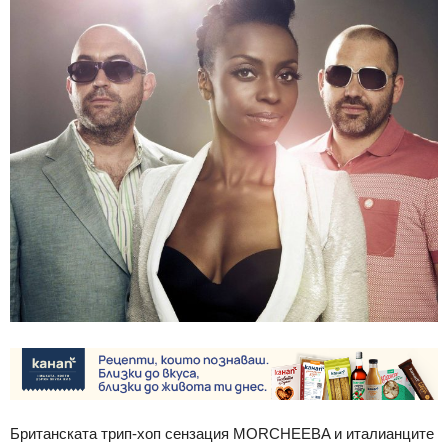
Британската трип-хоп сензация MORCHEEBA и италианците