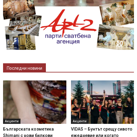
Последни новини
Акценти
Акценти
Българската козметика
VIDAS – Бунтът срещу сивото
Shimani с нови билкови
ежедневие или когато