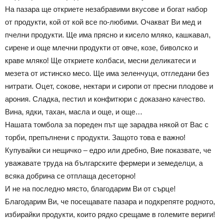
На пазара ще откриете незабравими вкусове и богат набор
от продукти, кой от кой все по-любими. Очакват Ви мед и
пчелни продукти. Ще има прясно и кисело мляко, кашкавал,
сирене и още млечни продукти от овче, козе, биволско и
краве мляко! Ще откриете колбаси, месни деликатеси и
мезета от истинско месо. Ще има зеленчуци, отгледани без
нитрати. Оцет, сокове, нектари и сиропи от пресни плодове и
арония. Сладка, пестил и конфитюри с доказано качество.
Вина, ядки, тахан, масла и още, и още…
Нашата томбола за пореден път ще зарадва някой от Вас с
торби, препълнени с продукти. Защото това е важно!
Купувайки си нещичко – едро или дребно, Вие показвате, че
уважавате труда на българските фермери и земеделци, а
всяка добрина се отплаща десеторно!
И не на последно място, благодарим Ви от сърце!
Благодарим Ви, че посещавате пазара и подкрепяте родното,
избирайки продукти, които рядко срещаме в големите вериги!