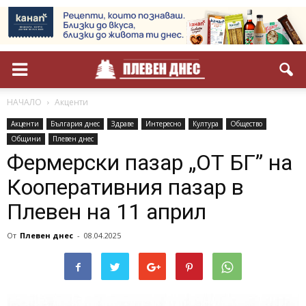
НАЧАЛО
Акценти
Акценти
България днес
Здраве
Интересно
Култура
Общество
Общини
Плевен днес
Фермерски пазар „ОТ БГ” на
Кооперативния пазар в
Плевен на 11 април
От
Плевен днес
-
08.04.2025