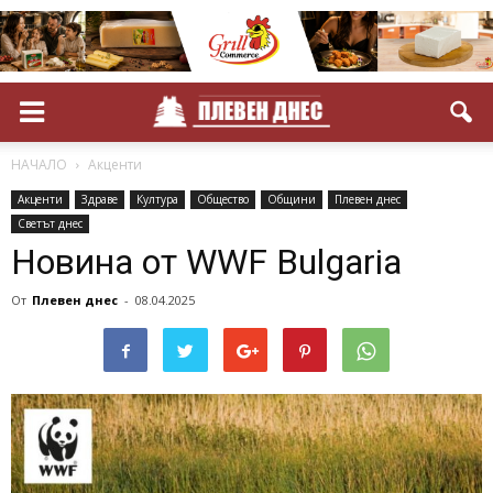
НАЧАЛО
Акценти
Акценти
Здраве
Култура
Общество
Общини
Плевен днес
Светът днес
Новина от WWF Bulgaria
От
Плевен днес
-
08.04.2025