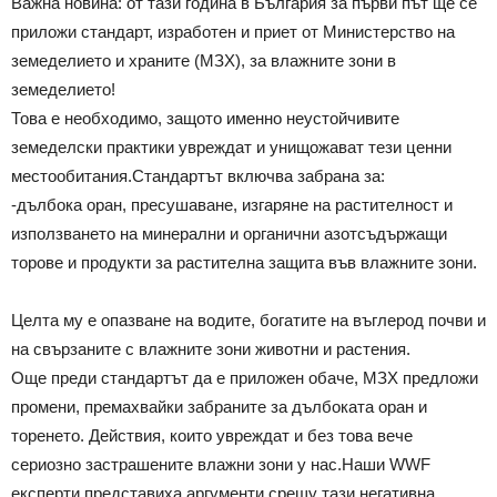
Важна новина: от тази година в България за първи път ще се
приложи стандарт, изработен и приет от Министерство на
земеделието и храните (МЗХ), за влажните зони в
земеделието!
Това е необходимо, защото именно неустойчивите
земеделски практики увреждат и унищожават тези ценни
местообитания.
Стандартът включва забрана за:
-дълбока оран, пресушаване, изгаряне на растителност и
използването на минерални и органични азотсъдържащи
торове и продукти за растителна защита във влажните зони.
Целта му е опазване на водите, богатите на въглерод почви и
на свързаните с влажните зони животни и растения.
Още преди стандартът да е приложен обаче, МЗХ предложи
промени, премахвайки забраните за дълбоката оран и
торенето. Действия, които увреждат и без това вече
сериозно застрашените влажни зони у нас.
Наши WWF
eксперти представиха аргументи срещу тази негативна