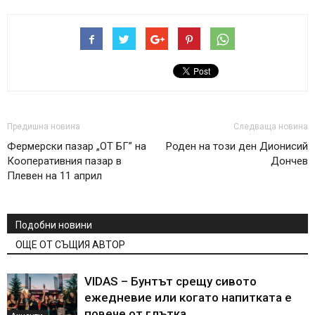
Предишна новина
Следваща новина
Фермерски пазар „ОТ БГ” на
Роден на този ден Дионисий
Кооперативния пазар в
Дончев
Плевен на 11 април
Подобни новини
ОЩЕ ОТ СЪЩИЯ АВТОР
VIDAS – Бунтът срещу сивото
ежедневие или когато напитката е
повече от глътка