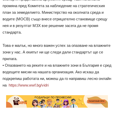
промяна пред Комитета за наблюдение на стратегическия
план за земеделието. Министерство на околната среда и
водите (МОСВ) също внесе отрицателно становище срещу
нея и в резултат МЗХ взе решение засега да не промя
стандарта.
Това е малък, но много важен успех за опазване на влажните
зони у нас. А екипът ни ще следи дали стандартът ще се
прилага.
• Опазването на реките и на влажните зони в България е сред
водещите мисии на нашата организация. Ако искаш да
подкрепиш работата ни, можеш да го направиш лесно онлайн
на
https://www.wwf.bg/vidri