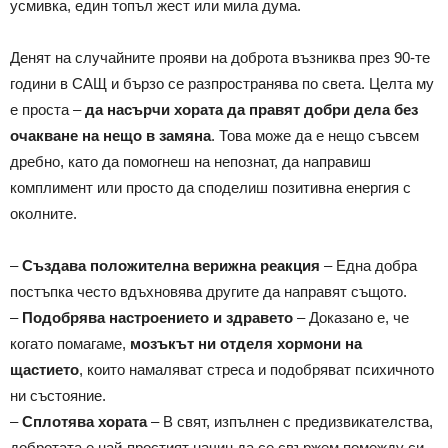
усмивка, един топъл жест или мила дума.
Денят на случайните прояви на доброта възниква през 90-те
години в САЩ и бързо се разпространява по света. Целта му
е проста –
да насърчи хората да правят добри дела без
очакване на нещо в замяна
. Това може да е нещо съвсем
дребно, като да помогнеш на непознат, да направиш
комплимент или просто да споделиш позитивна енергия с
околните.
–
Създава положителна верижна реакция
– Една добра
постъпка често вдъхновява другите да направят същото.
–
Подобрява настроението и здравето
– Доказано е, че
когато помагаме,
мозъкът ни отделя хормони на
щастието
, които намаляват стреса и подобряват психичното
ни състояние.
–
Сплотява хората
– В свят, изпълнен с предизвикателства,
добротата е най-простият начин да се свържем помежду си.