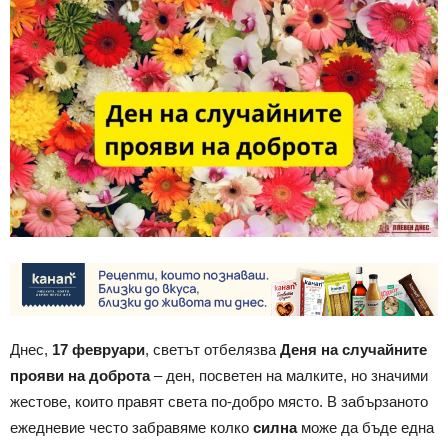
Днес,
17 февруари
, светът отбелязва
Деня на случайните
прояви на доброта
– ден, посветен на малките, но значими
жестове, които правят света по-добро място. В забързаното
ежедневие често забравяме колко
силна
може да бъде една