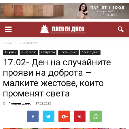
НАЧАЛО
Акценти
Акценти
Интересно
Общество
Плевен днес
Светът днес
17.02- Ден на случайните
прояви на доброта –
малките жестове, които
променят света
От
Плевен днес
-
17.02.2025