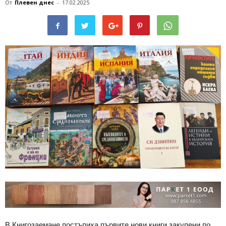
От
Плевен днес
-
17.02.2025
В Книгозаемане постъпиха първите нови книги закупени по