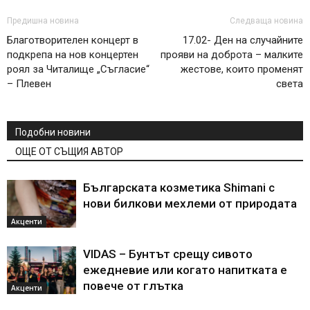
Предишна новина
Следваща новина
Благотворителен концерт в
17.02- Ден на случайните
подкрепа на нов концертен
прояви на доброта – малките
роял за Читалище „Съгласие“
жестове, които променят
– Плевен
света
Подобни новини
ОЩЕ ОТ СЪЩИЯ АВТОР
Българската козметика Shimani с
нови билкови мехлеми от природата
Акценти
VIDAS – Бунтът срещу сивото
ежедневие или когато напитката е
повече от глътка
Акценти