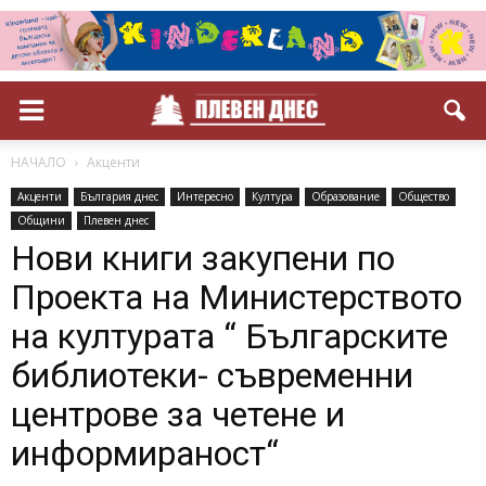
НАЧАЛО
Акценти
Акценти
България днес
Интересно
Култура
Образование
Общество
Общини
Плевен днес
Нови книги закупени по
Проекта на Министерството
на културата “ Българските
библиотеки- съвременни
центрове за четене и
информираност“