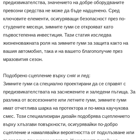
предизвикателства, значението на добре оборудваните
превозни средства не може да бъде надценено. Сред
ключовите елементи, осигуряващи безопасност през по-
студените месеци, зимните гуми се открояват като
първостепенна инвестиция. Тази статия изследва
жизненоважната роля на зимните гуми за защита както на
вашия автомобил, така и на вашето благополучие през
мразовития сезон.
Подобрено сцепление върху сняг и лед:
Зимните гуми са специално проектирани да се справят с
предизвикателствата на заснежените и заледени пътища. За
разлика от всесезонните или летните гуми, зимните гуми
имат отчетлива шарка на протектора и по-мека каучукова
смес. Този специализиран дизайн подобрява сцеплението
върху хлъзгави повърхности, осигурявайки по-добро
сцепление и намалявайки вероятността от подхлъзване или