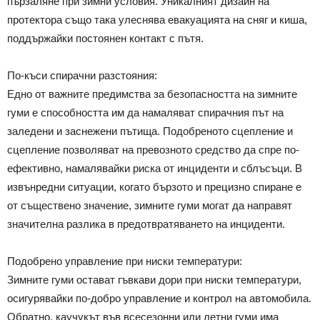
пързаляне при зимни условия. Уникалният дизайн на
протектора също така улеснява евакуацията на сняг и киша,
поддържайки постоянен контакт с пътя.
По-къси спирачни разстояния:
Едно от важните предимства за безопасността на зимните
гуми е способността им да намаляват спирачния път на
заледени и заснежени пътища. Подобреното сцепление и
сцепление позволяват на превозното средство да спре по-
ефективно, намалявайки риска от инциденти и сблъсъци. В
извънредни ситуации, когато бързото и прецизно спиране е
от съществено значение, зимните гуми могат да направят
значителна разлика в предотвратяването на инциденти.
Подобрено управление при ниски температури:
Зимните гуми остават гъвкави дори при ниски температури,
осигурявайки по-добро управление и контрол на автомобила.
Обратно, каучукът във всесезонни или летни гуми има