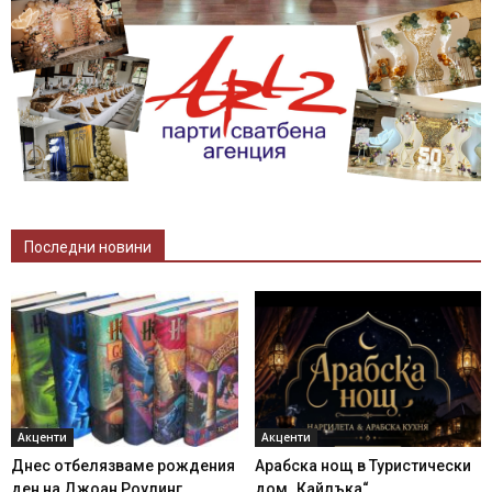
Последни новини
Акценти
Акценти
Днес отбелязваме рождения
Арабска нощ в Туристически
ден на Джоан Роулинг
дом „Кайлъка“