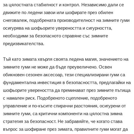
за цялостната стабилност и контрол. Независимо дали се
движите по ледени завои или шофирате през обилен
снеговалеж, подобрената производителност на зимните гуми
осигурява на шофьорите увереността и сигурността,
необходими за безопасното справяне със зимните
предизвикателства.
Тъй като зимата хвърля своята ледена магия, значението на
зимните гуми не може да бъде преувеличено. Освен
обикновен сезонен аксесоар, тези специализирани гуми са
фундаментална инвестиция в безопасността, предлагайки на
шофьорите увереността да преминават през зимните пътища
с намален риск. Подобреното сцепление, подобреното
управление и по-късите спирачни разстояния, осигурени от
зимните гуми, са критични компоненти на цялостна зимна
стратегия за безопасност. Не забравяйте, че когато става
въпрос за шофиране през зимата, правилните гуми могат да