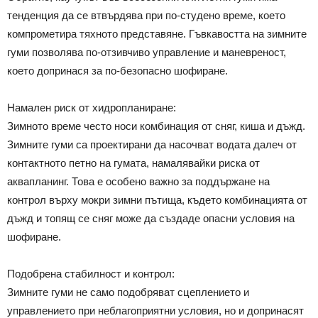
тенденция да се втвърдява при по-студено време, което
компрометира тяхното представяне. Гъвкавостта на зимните
гуми позволява по-отзивчиво управление и маневреност,
което допринася за по-безопасно шофиране.
Намален риск от хидропланиране:
Зимното време често носи комбинация от сняг, киша и дъжд.
Зимните гуми са проектирани да насочват водата далеч от
контактното петно на гумата, намалявайки риска от
аквапланинг. Това е особено важно за поддържане на
контрол върху мокри зимни пътища, където комбинацията от
дъжд и топящ се сняг може да създаде опасни условия на
шофиране.
Подобрена стабилност и контрол:
Зимните гуми не само подобряват сцеплението и
управлението при неблагоприятни условия, но и допринасят