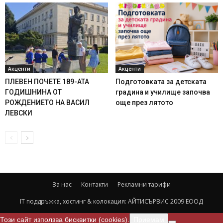
Акценти
Акценти
ПЛЕВЕН ПОЧЕТЕ 189-АТА
Подготовката за детската
ГОДИШНИНА ОТ
градина и училище започва
РОЖДЕНИЕТО НА ВАСИЛ
още през лятото
ЛЕВСКИ
За нас
Контакти
Рекламни тарифи
IT поддръжка, хостинг & колокация:
АЙТИСЪРВИС 2009 ЕООД
Този сайт използва бисквитки (cookies).
Приемам