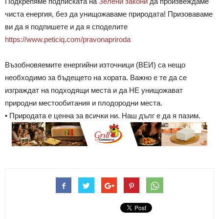
Подкрепяме подписката на
Зелени закони
да произвеждаме
чиста енергия, без да унищожаваме природата! Призоваваме
ви да я подпишете и да я споделите
https://www.peticiq.com/pravonapriroda
Възобновяемите енергийни източници (ВЕИ) са нещо
необходимо за бъдещето на хората. Важно е те да се
изграждат на подходящи места и да НЕ унищожават
природни местообитания и плодородни места.
• Природата е ценна за всички ни. Наш дълг е да я пазим.