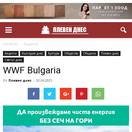
НАЧАЛО
Акценти
Акценти
България днес
Култура
Общество
Общини
Плевен днес
Светът днес
WWF Bulgaria
От
Плевен днес
-
02.06.2025