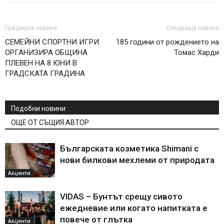
Предишна новина
Следваща новина
СЕМЕЙНИ СПОРТНИ ИГРИ
185 години от рождението на
ОРГАНИЗИРА ОБЩИНА
Томас Харди
ПЛЕВЕН НА 8 ЮНИ В
ГРАДСКАТА ГРАДИНА
Подобни новини
ОЩЕ ОТ СЪЩИЯ АВТОР
Българската козметика Shimani с
нови билкови мехлеми от природата
Акценти
VIDAS – Бунтът срещу сивото
ежедневие или когато напитката е
повече от глътка
Акценти