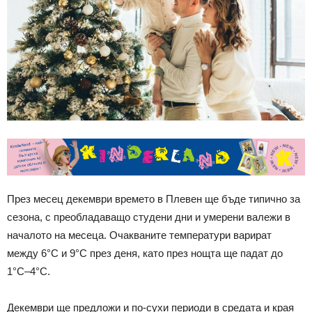
През месец декември времето в Плевен ще бъде типично за
сезона, с преобладаващо студени дни и умерени валежи в
началото на месеца. Очакваните температури варират
между 6°C и 9°C през деня, като през нощта ще падат до
1°C–4°C.
Декември ще предложи и по-сухи периоди в средата и края