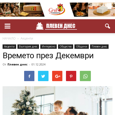
НАЧАЛО
Акценти
Акценти
България днес
Интересно
Общество
Общини
Плевен днес
Времето през Декември
От
Плевен днес
-
01.12.2024