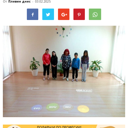
От
Плевен днес
-
03.02.2025