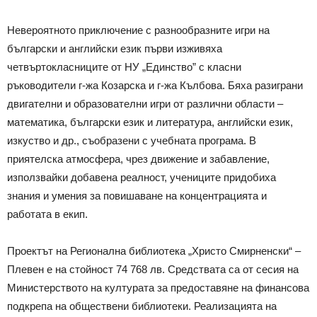
Невероятното приключение с разнообразните игри на
български и английски език първи изживяха
четвъртокласниците от НУ „Единство” с класни
ръководители г-жа Козарска и г-жа Кълбова. Бяха разиграни
двигателни и образователни игри от различни области –
математика, български език и литература, английски език,
изкуство и др., съобразени с учебната програма. В
приятелска атмосфера, чрез движение и забавление,
използвайки добавена реалност, учениците придобиха
знания и умения за повишаване на концентрацията и
работата в екип.
Проектът на Регионална библиотека „Христо Смирненски“ –
Плевен е на стойност 74 768 лв. Средствата са от сесия на
Министерството на културата за предоставяне на финансова
подкрепа на обществени библиотеки. Реализацията на