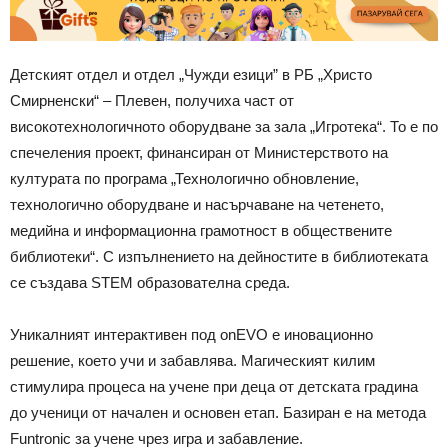
Детският отдел и отдел „Чужди езици” в РБ „Христо
Смирненски“ – Плевен, получиха част от
високотехнологичното оборудване за зала „Игротека“. То е по
спечеления проект, финансиран от Министерството на
културата по програма „Технологично обновление,
технологично оборудване и насърчаване на четенето,
медийна и информационна грамотност в обществените
библиотеки“. С изпълнението на дейностите в библиотеката
се създава STEM образователна среда.
Уникалният интерактивен под onEVO e иновационно
решение, което учи и забавлява. Магическият килим
стимулира процеса на учене при деца от детската градина
до ученици от начален и основен етап. Базиран е на метода
Funtronic за учене чрез игра и забавление.