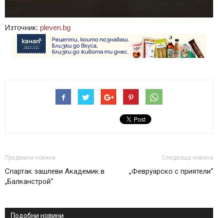
Източник:
pleven.bg
Предишна новина
Следваща новина
Спартак зашлеви Академик в
„Февруарско с приятели“
„Балканстрой“
Подобни новини