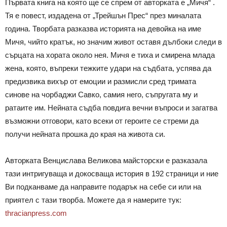
Първата книга на която ще се спрем от авторката е „Мичя“ .
Тя е повест, издадена от „Трейшън Прес“ през миналата
година. Творбата разказва историята на девойка на име
Мичя, чийто кратък, но значим живот оставя дълбоки следи в
сърцата на хората около нея. Мичя е тиха и смирена млада
жена, която, въпреки тежките удари на съдбата, успява да
предизвика вихър от емоции и размисли сред тримата
синове на чорбаджи Савко, самия него, съпругата му и
ратаите им. Нейната съдба повдига вечни въпроси и загатва
възможни отговори, като всеки от героите се стреми да
получи нейната прошка до края на живота си.
Авторката Венцислава Великова майсторски е разказала
тази интригуваща и докосваща история в 192 страници и ние
Ви подканваме да направите подарък на себе си или на
приятел с тази творба. Можете да я намерите тук:
thracianpress.com