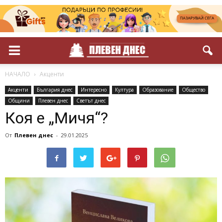
НАЧАЛО
Акценти
Акценти
България днес
Интересно
Култура
Образование
Общество
Общини
Плевен днес
Светът днес
Коя е „Мичя“?
От
Плевен днес
-
29.01.2025