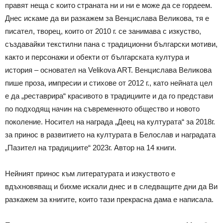
правят неща с които страната ни и ни е може да се гордеем.
Днес искаме да ви разкажем за Венцислава Великова, тя е
писател, творец, които от 2010 г. се занимава с изкуство,
създавайки текстилни пана с традиционни български мотиви,
както и персонажи и обекти от българската култура и
история – основател на Velikova ART. Венцислава Великова
пише проза, импресии и стихове от 2012 г., като нейната цел
е да „реставрира“ красивото в традициите и да го представи
по подходящ начин на съвременното общество и новото
поколение. Носител на награда „Деец на културата“ за 2018г.
за принос в развитието на културата в Белослав и наградата
„Пазител на традициите“ 2023г. Автор на 14 книги.
Нейният принос към литературата и изкуството е
вдъхновяващ и бихме искали днес и в следващите дни да Ви
разкажем за книгите, които тази прекрасна дама е написала.