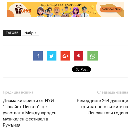
ТАГОВЕ
Набуко
Предишна новина
Следваща новина
Двама китаристи от НУИ
Рекордните 264 души ще
”Панайот Пипков” ще
тръгнат по стъпките на
участват в Международен
Левски тази година
музикален фестивал в
Румъния