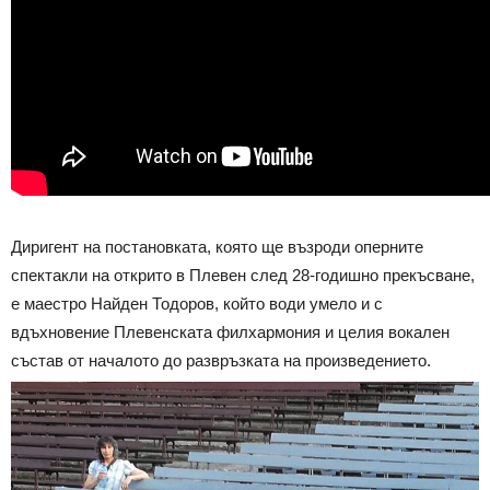
Диригент на постановката, която ще възроди оперните
спектакли на открито в Плевен след 28-годишно прекъсване,
е маестро Найден Тодоров, който води умело и с
вдъхновение Плевенската филхармония и целия вокален
състав от началото до развръзката на произведението.