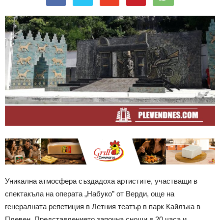
Уникална атмосфера създадоха артистите, участващи в
спектакъла на операта „Набуко” от Верди, още на
генералната репетиция в Летния театър в парк Кайлъка в
Плевен. Представлението започна снощи в 20 часа и