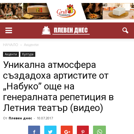
НАЧАЛО
Акценти
Акценти
Култура
Уникална атмосфера
създадоха артистите от
„Набуко” още на
генералната репетиция в
Летния театър (видео)
От
Плевен днес
-
10.07.2017