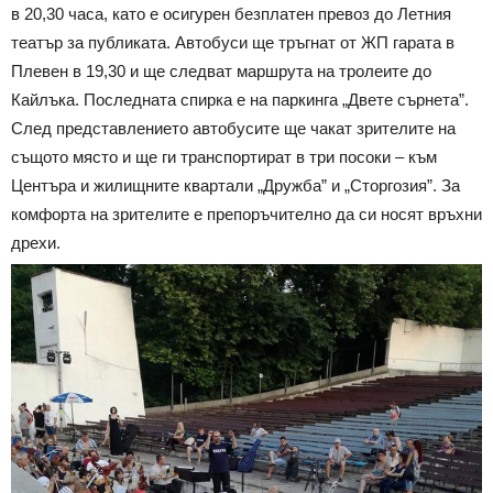
в 20,30 часа, като е осигурен безплатен превоз до Летния
театър за публиката. Автобуси ще тръгнат от ЖП гарата в
Плевен в 19,30 и ще следват маршрута на тролеите до
Кайлъка. Последната спирка е на паркинга „Двете сърнета”.
След представлението автобусите ще чакат зрителите на
същото място и ще ги транспортират в три посоки – към
Центъра и жилищните квартали „Дружба” и „Сторгозия”. За
комфорта на зрителите е препоръчително да си носят връхни
дрехи.