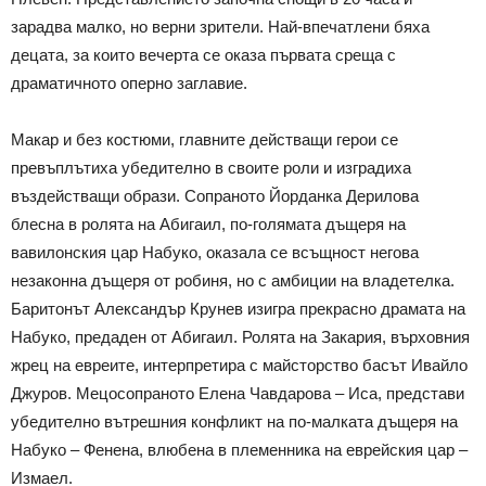
зарадва малко, но верни зрители. Най-впечатлени бяха
децата, за които вечерта се оказа първата среща с
драматичното оперно заглавие.
Макар и без костюми, главните действащи герои се
превъплътиха убедително в своите роли и изградиха
въздействащи образи. Сопраното Йорданка Дерилова
блесна в ролята на Абигаил, по-голямата дъщеря на
вавилонския цар Набуко, оказала се всъщност негова
незаконна дъщеря от робиня, но с амбиции на владетелка.
Баритонът Александър Крунев изигра прекрасно драмата на
Набуко, предаден от Абигаил. Ролята на Закария, върховния
жрец на евреите, интерпретира с майсторство басът Ивайло
Джуров. Мецосопраното Елена Чавдарова – Иса, представи
убедително вътрешния конфликт на по-малката дъщеря на
Набуко – Фенена, влюбена в племенника на еврейския цар –
Измаел.