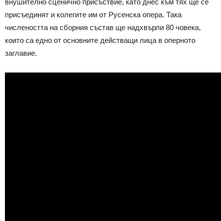
внушително сценично присъствие, като днес към тях ще се
присъединят и колегите им от Русенска опера. Така
числеността на сборния състав ще надхвърли 80 човека,
които са едно от основните действащи лица в оперното
заглавие.