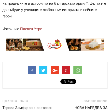
на традициите и историята на българската армия“. Целта ѝ е
да събуди у учениците любов към историята и нейните
герои.
Източник:
Плевен Утре
Предишна новина
Следваща новина
Тервел Замфиров е световен
НОВА НАРЕДБА ЗА