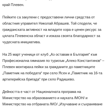
край Плевен.
Пейките са закупени с предоставени лични средства от
областния управител Николай Абрашев. Той сподели, че
гражданската активност на младите хора е ценен ресурс за
цялата Плевенска област и изказа своята благодарност за
чудесната инициатива.
На 25 март ученици от клуб „Аз оставам в България“ към
Професионална гимназия по туризъм „Алеко Константинов“ –
Плевен монтираха пейки за гражданите до паметниците
„Паметник на победата“ при село Ясен и „Паметник на 16-та
артилерийска бригада“ при село Радишево.
Дейността е част от Националната програма на
Министерство на образованието и науката /МОН/ и
Министерство на отбраната /МО/ „Изучаване и съхраняване