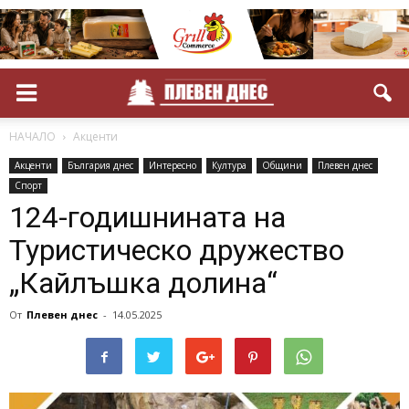
НАЧАЛО
Акценти
Акценти
България днес
Интересно
Култура
Общини
Плевен днес
Спорт
124-годишнината на
Туристическо дружество
„Кайлъшка долина“
От
Плевен днес
-
14.05.2025