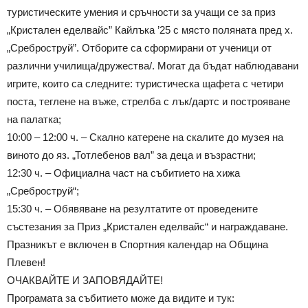
туристическите умения и сръчности за учащи се за приз
„Кристален еделвайс” Кайлъка ’25 с място поляната пред х.
„Среброструй”. Отборите са сформирани от ученици от
различни училища/дружества/. Могат да бъдат наблюдавани
игрите, които са следните: туристическа щафета с четири
поста, теглене на въже, стрелба с лък/дартс и построяване
на палатка;
10:00 – 12:00 ч. – Скално катерене на скалите до музея на
виното до яз. „Тотлебенов вал” за деца и възрастни;
12:30 ч. – Официална част на събитието на хижа
„Среброструй“;
15:30 ч. – Обявяване на резултатите от проведените
състезания за Приз „Кристален еделвайс“ и награждаване.
Празникът е включен в Спортния календар на Община
Плевен!
ОЧАКВАЙТЕ И ЗАПОВЯДАЙТЕ!
Програмата за събитието може да видите и тук: