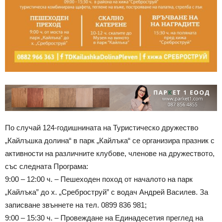
По случай 124-годишнината на Туристическо дружество
„Кайлъшка долина“ в парк „Кайлъка“ се организира празник с
активности на различните клубове, членове на дружеството,
със следната Програма:
9:00 – 12:00 ч. – Пешеходен поход от началото на парк
„Кайлъка” до х. „Среброструй” с водач Андрей Василев. За
записване звъннете на тел. 0899 836 981;
9:00 – 15:30 ч. – Провеждане на Единадесетия преглед на