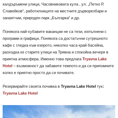
калдъръмени улици, Часовниковата кула , ул. „Петко Р.
Славейков“, р
аботилниците на местните дърворезбари и
занаятчии, п
рироден парк „Българка“ и др.
Понякога най-хубавите ваканции не са тези, изпълнени с
програми и графици. Понякога са достатъчни сутрешното
кафе с гледка към езерото, няколко часа край басейна,
разходка из старите улици на Трявна и спокойна вечеря в
приятна атмосфера. Именно това предлага
Tryavna Lake
Hotel
– възможност да забавите темпото и да си припомните
колко е приятно просто да си почивате.
Резервирайте своята почивка в
Tryavna Lake Hotel
тук
:
Tryavna Lake Hotel