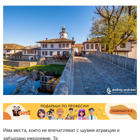
Има места, които не впечатляват с шумни атракции и
забързано ежедневие. Те