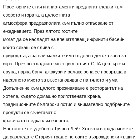
Просторните стаи и апартаменти предлагат гледки към
езерото и гората, а цялостната
атмосфера предразполага към пълно откъсване от
ежедневието. През лятото гостите
могат да се насладят на впечатляващ инфинити басейн,
който сякаш се слива с
природата, а за най-малките има отделна детска зона за
игра. През по-хладните месеци уютният СПА център със
сауна, парна баня, джакузи и релакс зона се превръща в
идеалното място за възстановяване на тялото и ума.
Допълнение към цялото преживяване е ресторантът на
хотела, където домашно приготвената храна,
традиционните български ястия и внимателно подбраните
продукти се съчетават с
красивата гледка към езерото.
Настанете се удобно в Трявна Лейк Хотел и в града можете
да разгледате Старият град с неговите възрожденски къщи и