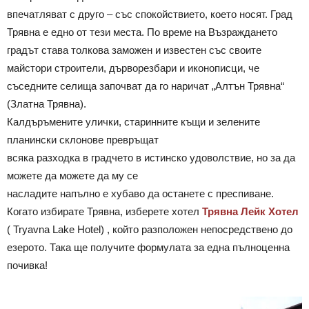
впечатляват с друго – със спокойствието, което носят. Град
Трявна е едно от тези места. По време на Възраждането
градът става толкова заможен и известен със своите
майстори строители, дърворезбари и иконописци, че
съседните селища започват да го наричат „Алтън Трявна“
(Златна Трявна).
Калдъръмените улички, старинните къщи и зелените
планински склонове превръщат
всяка разходка в градчето в истинско удоволствие, но за да
можете да можете да му се
насладите напълно е хубаво да останете с преспиване.
Когато избирате Трявна, изберете хотел
Трявна Лейк Хотел
( Tryavna Lake Hotel) , който разположен непосредствено до
езерото. Така ще получите формулата за една пълноценна
почивка!