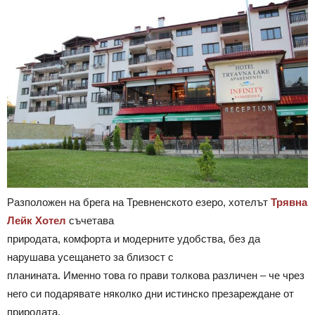
Разположен на брега на Тревненското езеро, хотелът
Трявна
Лейк Хотел
съчетава
природата, комфорта и модерните удобства, без да
нарушава усещането за близост с
планината. Именно това го прави толкова различен – че чрез
него си подарявате няколко дни истинско презареждане от
природата.