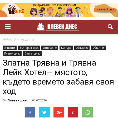
НАЧАЛО
Акценти
Акценти
България днес
Интересно
Култура
Общество
Общини
Плевен днес
Светът днес
Златна Трявна и Трявна
Лейк Хотел– мястото,
където времето забавя своя
ход
От
Плевен днес
-
01.07.2026