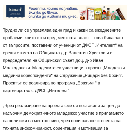
Трудно ли се управлява един град и какви са ежедневните
проблеми, които стоя пред местната власт – това бяха част
от въпросите, поставени от ученици от ДФСГ „Интелект“ на
срещи с кмета на Общината д-р Валентин Христов и с
председателя на Общинския съвет доц. д-р Иван
Малкодански. Младежите са участници в проект „Младежки
медийни кореспонденти“ на Сдружение „Рицари без броня“.
Проектът се реализира по програма „Еразъм+“ в
партньорство с ДФСГ „Интелект“.
„Чрез реализиране на проекта сме си поставили за цел да
насърчим демократичното младежко участие в прилагането
на политики на местно ниво, чрез повишаване степента на
тяхната информираност, ориентация и мотивация за