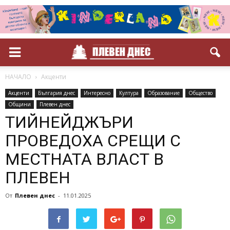
НАЧАЛО
Акценти
Акценти
България днес
Интересно
Култура
Образование
Общество
Общини
Плевен днес
ТИЙНЕЙДЖЪРИ
ПРОВЕДОХА СРЕЩИ С
МЕСТНАТА ВЛАСТ В
ПЛЕВЕН
От
Плевен днес
-
11.01.2025