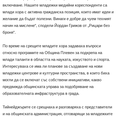
включване. Нашите младежки медийни кореспонденти са
млади хора с активна гражданска позиция, които имат идеи и
желание да бъдат полезни. Винаги е добре да чуем техният
начин на мислене“, сподели Йордан Грижов от „Рицари без
броня“.
По време на срещите младите хора задаваха въпроси
относно програмите на Община Плевен за подкрепа на
млади таланти в областта на науката, изкуството и спорта.
Интересуваха се има ли планове за създаване на нови
младежки центрове и културни пространства, в които биха
могли да се включат със собствени инициативи, какво
предвижда общинската управа за подобряване на
образователната инфраструктура в града.
Тийнейджърите се срещнаха и разговаряха с представители
и на общинската администрация, отговарящи за младежките