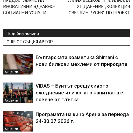
ПРЕДОСТАВЯНЕ НА
„ИЛИЯ БЕШКОВ“ И ФИЛИАЛА
ИНОВАТИВНИ ЗДРАВНО-
ХГ ДАРЕНИЕ „КОЛЕКЦИЯ
СОЦИАЛНИ УСЛУГИ
СВЕТЛИН РУСЕВ“ ПО ПРОЕКТ
Подобни новини
ОЩЕ ОТ СЪЩИЯ АВТОР
Българската козметика Shimani с
нови билкови мехлеми от природата
Акценти
VIDAS – Бунтът срещу сивото
ежедневие или когато напитката е
повече от глътка
Акценти
Програмата на кино Арена за периода
24-30.07.2026 г.
Акценти