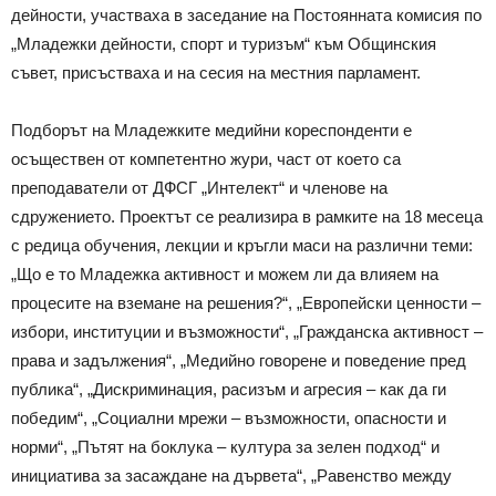
дейности, участваха в заседание на Постоянната комисия по
„Младежки дейности, спорт и туризъм“ към Общинския
съвет, присъстваха и на сесия на местния парламент.
Подборът на Младежките медийни кореспонденти е
осъществен от компетентно жури, част от което са
преподаватели от ДФСГ „Интелект“ и членове на
сдружението. Проектът се реализира в рамките на 18 месеца
с редица обучения, лекции и кръгли маси на различни теми:
„Що е то Младежка активност и можем ли да влияем на
процесите на вземане на решения?“, „Европейски ценности –
избори, институции и възможности“, „Гражданска активност –
права и задължения“, „Медийно говорене и поведение пред
публика“, „Дискриминация, расизъм и агресия – как да ги
победим“, „Социални мрежи – възможности, опасности и
норми“, „Пътят на боклука – култура за зелен подход“ и
инициатива за засаждане на дървета“, „Равенство между