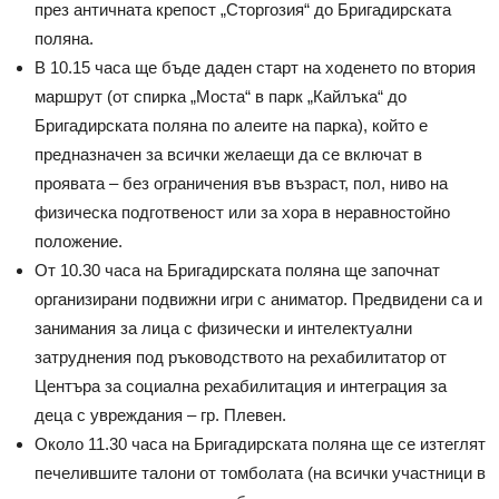
през античната крепост „Сторгозия“ до Бригадирската
поляна.
В 10.15 часа ще бъде даден старт на ходенето по втория
маршрут (от спирка „Моста“ в парк „Кайлъка“ до
Бригадирската поляна по алеите на парка), който е
предназначен за всички желаещи да се включат в
проявата – без ограничения във възраст, пол, ниво на
физическа подготвеност или за хора в неравностойно
положение.
От 10.30 часа на Бригадирската поляна ще започнат
организирани подвижни игри с аниматор. Предвидени са и
занимания за лица с физически и интелектуални
затруднения под ръководството на рехабилитатор от
Центъра за социална рехабилитация и интеграция за
деца с увреждания – гр. Плевен.
Около 11.30 часа на Бригадирската поляна ще се изтеглят
печелившите талони от томболата (на всички участници в