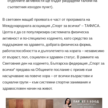
отделните активности ще бъдат раздадени талони на
съответния изходен пункт).
В световен мащаб проявата е част от програмата на
Международната асоциация „Спорт за всички“ – ТАФИСА.
Целта е да се популяризира системната физическа
активност и по-специално ходенето, като средство за
поддържане на здравето, добрата физическа форма,
работоспособността и дълголетието на хората – независимо
от възраст, пол, социален и здравен статус. В рамките на
Световния ден на ходенето, Българска федерация „Спорт за
всички“ предава на Общините послание с призив към
насърчаване на повече хора – от всички възрастови и
социални групи – към системни спортни занимания и
здравословен начин на живот.