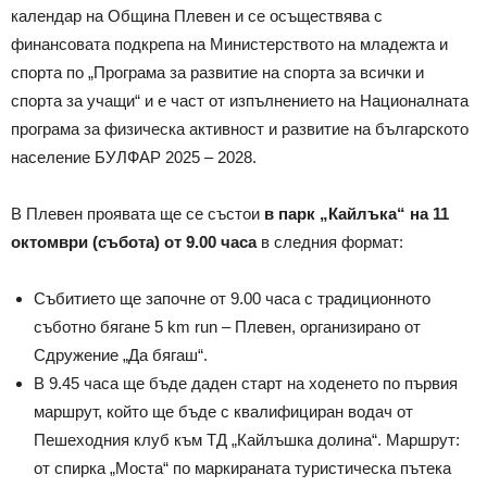
календар на Община Плевен и се осъществява с
финансовата подкрепа на Министерството на младежта и
спорта по „Програма за развитие на спорта за всички и
спорта за учащи“ и е част от изпълнението на Националната
програма за физическа активност и развитие на българското
население БУЛФАР 2025 – 2028.
В Плевен проявата ще се състои
в парк „Кайлъка“ на 11
октомври (събота) от 9
.
00 часа
в следния формат:
Събитието ще започне от 9.00 часа с традиционното
съботно бягане 5 km run – Плевен, организирано от
Сдружение „Да бягаш“.
В 9.45 часа ще бъде даден старт на ходенето по първия
маршрут, който ще бъде с квалифициран водач от
Пешеходния клуб към ТД „Кайлъшка долина“. Маршрут:
от спирка „Моста“ по маркираната туристическа пътека