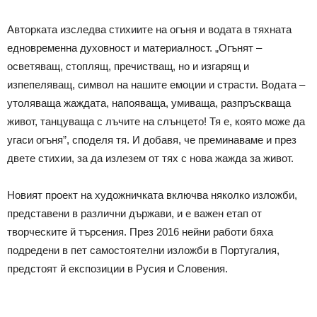
Авторката изследва стихиите на огъня и водата в тяхната
едновременна духовност и материалност. „Огънят –
осветяващ, стоплящ, пречистващ, но и изгарящ и
изпепеляващ, символ на нашите емоции и страсти. Водата –
утоляваща жаждата, напояваща, умиваща, разпръскваща
живот, танцуваща с лъчите на слънцето! Тя е, която може да
угаси огъня”, споделя тя. И добавя, че преминаваме и през
двете стихии, за да излезем от тях с нова жажда за живот.
Новият проект на художничката включва няколко изложби,
представени в различни държави, и е важен етап от
творческите й търсения. През 2016 нейни работи бяха
подредени в пет самостоятелни изложби в Португалия,
предстоят й експозиции в Русия и Словения.