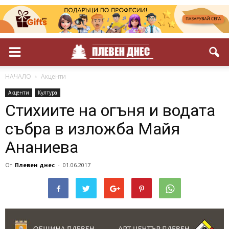
НАЧАЛО
Акценти
Акценти
Култура
Стихиите на огъня и водата
събра в изложба Майя
Ананиева
От
Плевен днес
-
01.06.2017