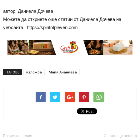
автор: Даниела Дочева
Можете да откриете още статии от Даниела Дочева на
уебсайта : https://spiritofpleven.com
ТАГОВЕ
изложба
Майя Ананиева
Предишна новина
Следваща новина