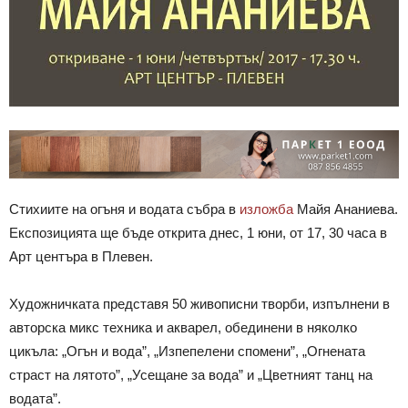
Стихиите на огъня и водата събра в
изложба
Майя Ананиева.
Експозицията ще бъде открита днес, 1 юни, от 17, 30 часа в
Арт центъра в Плевен.
Художничката представя 50 живописни творби, изпълнени в
авторска микс техника и акварел, обединени в няколко
цикъла: „Огън и вода”, „Изпепелени спомени”, „Огнената
страст на лятото”, „Усещане за вода” и „Цветният танц на
водата”.