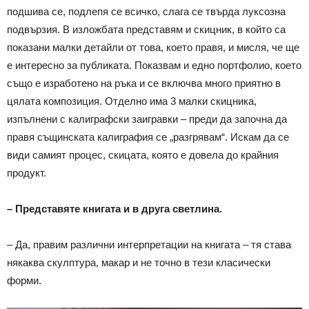
подшива се, подлепя се всичко, слага се твърда луксозна
подвързия. В изложбата представям и скицник, в който са
показани малки детайли от това, което правя, и мисля, че ще
е интересно за публиката. Показвам и едно портфолио, което
също е изработено на ръка и се включва много приятно в
цялата композиция. Отделно има 3 малки скицника,
изпълнени с калиграфски заигравки – преди да започна да
правя същинската калиграфия се „разгрявам“. Искам да се
види самият процес, скицата, която е довела до крайния
продукт.
– Представяте книгата и в друга светлина.
– Да, правим различни интерпретации на книгата – тя става
някаква скулптура, макар и не точно в тези класически
форми.