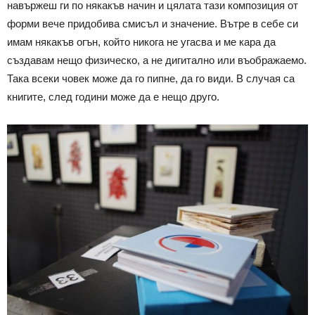
навържеш ги по някакъв начин и цялата тази композиция от
форми вече придобива смисъл и значение. Вътре в себе си
имам някакъв огън, който никога не угасва и ме кара да
създавам нещо физическо, а не дигитално или въображаемо.
Така всеки човек може да го пипне, да го види. В случая са
книгите, след години може да е нещо друго.