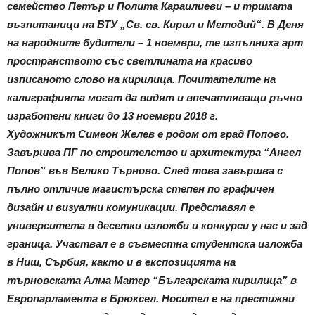
семейство Петър и Полита Караилиеви – и тримата
възпитаници на ВТУ „Св. св. Кирил и Методий“. В Деня
на народните будители – 1 ноември, те изпълниха арт
пространството със светлината на красиво
изписаното слово на кирилица. Почитателите на
калиграфията могат да видят и впечатляващи ръчно
изработени книги до 13 ноември 2018 г.
Художникът Симеон Желев e родом от град Попово.
Завършва ПГ по строителство и архитектура “Ангел
Попов” във Велико Търново. След това завършва с
пълно отличие магистърска степен по графичен
дизайн и визуални комуникации. Представял е
университета в десетки изложби и конкурси у нас и зад
граница. Участвал е в съвместна студентска изложба
в Ниш, Сърбия, както и в експозицията на
търновската Алма Матер “Българската кирилица” в
Европарламента в Брюксел. Носител е на престижни