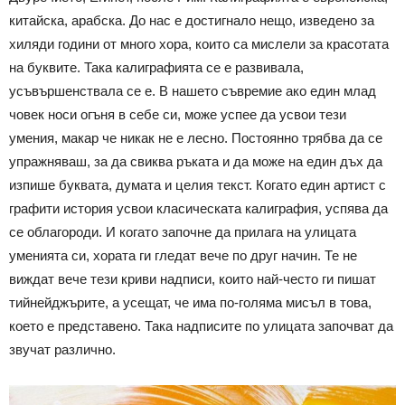
китайска, арабска. До нас е достигнало нещо, изведено за
хиляди години от много хора, които са мислели за красотата
на буквите. Така калиграфията се е развивала,
усъвършенствала се е. В нашето съвремие ако един млад
човек носи огъня в себе си, може успее да усвои тези
умения, макар че никак не е лесно. Постоянно трябва да се
упражняваш, за да свиква ръката и да може на един дъх да
изпише буквата, думата и целия текст. Когато един артист с
графити история усвои класическата калиграфия, успява да
се облагороди. И когато започне да прилага на улицата
уменията си, хората ги гледат вече по друг начин. Те не
виждат вече тези криви надписи, които най-често ги пишат
тийнейджърите, а усещат, че има по-голяма мисъл в това,
което е представено. Така надписите по улицата започват да
звучат различно.