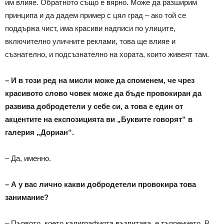
им влияе. Обратното също е вярно. Може да разширим
принципа и да дадем пример с цял град – ако той се
поддържа чист, има красиви надписи по улиците,
включително уличните реклами, това ще влияе и
съзнателно, и подсъзнателно на хората, които живеят там.
– И в този ред на мисли може да споменем, че чрез
красивото слово човек може да бъде провокиран да
развива добродетели у себе си, а това е един от
акцентите на експозицията ви „Буквите говорят“ в
галерия „Дориан“.
– Да, именно.
– А у вас лично какви добродетели провокира това
занимание?
– Първото, което калиграфията възпитава, е търпението. В