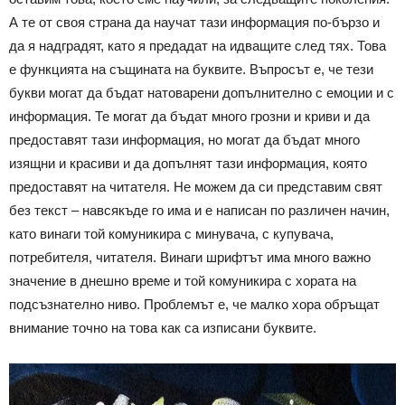
А те от своя страна да научат тази информация по-бързо и
да я надградят, като я предадат на идващите след тях. Това
е функцията на същината на буквите. Въпросът е, че тези
букви могат да бъдат натоварени допълнително с емоции и с
информация. Те могат да бъдат много грозни и криви и да
предоставят тази информация, но могат да бъдат много
изящни и красиви и да допълнят тази информация, която
предоставят на читателя. Не можем да си представим свят
без текст – навсякъде го има и е написан по различен начин,
като винаги той комуникира с минувача, с купувача,
потребителя, читателя. Винаги шрифтът има много важно
значение в днешно време и той комуникира с хората на
подсъзнателно ниво. Проблемът е, че малко хора обръщат
внимание точно на това как са изписани буквите.