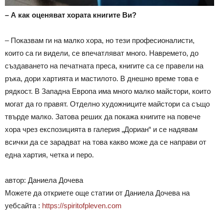
– А как оценяват хората книгите Ви?
– Показвам ги на малко хора, но тези професионалисти,
които са ги видели, се впечатляват много. Навремето, до
създаването на печатната преса, книгите са се правели на
ръка, дори хартията и мастилото. В днешно време това е
рядкост. В Западна Европа има много малко майстори, които
могат да го правят. Отделно художниците майстори са също
твърде малко. Затова реших да покажа книгите на повече
хора чрез експозицията в галерия „Дориан“ и се надявам
всички да се зарадват на това какво може да се направи от
една хартия, четка и перо.
автор: Даниела Дочева
Можете да откриете още статии от Даниела Дочева на
уебсайта :
https://spiritofpleven.com