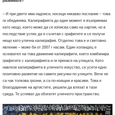
развивате?
– И при двете има надписи, носещи някакво послание – това
ги обединява. Калиграфията до един момент я възприемах
като нещо, което може да се изписва само на хартия, но в
последствие успях да я съчетая с графитите и се получи
нещо като улична калиграфия. Отделно това е и световно
явление – може би от 2007 г насам. Един холандец е
основател на това движение калиграфити, което комбинира
графитите с калиграфията и ги пренася на улицата. Като
навлезе калиграфията в уличното изкуство, се усети едно
позитивно развитие на самите рисунки по улиците. Вече не
са чак толкова грозни, а са по-изящни и красиви. Това е
благодарение на артистите, решили да влязат в тази
среда. Те успяват да обогатят уличното пространство.