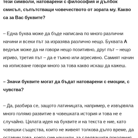
тези символи, натоварени с философия и дълбок
смисъл, съпътстващи човечеството от зората му. Какво
са за Вас буквите?
– Една буква може да бъде написана по много различни
начини и всеки път за изразява различно нещо. Буквата
А
веднъж може да ни говори нещо позитивно, друг път – нещо
игриво, третия път – да е тъжно или агресивно. Самият начин
на изписване говори много за това какво искаш да кажеш.
– Значи буквите могат да бъдат натоварени с емоции, с
чувства?
– Да, разбира се, защото латиницата, например, е извървяла
много голямо развитие в човешката история и това не е
случайно. Цялата идея на буквите и на текста е ние, като
човешки същества, които не живеят толкова дълго време, да
оставим това, което сме научили, за следващите поколения.