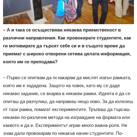
– А и така се осъществява някаква приемственост в
различни направления. Как провокирате студентите, как
ги мотивирате да търсят себе си и в същото време да
приемат с широко отворени сетива цялата информация,
която им се преподава?
– Първо се опитвам да ги накарам да мислят извън рамката,
която им е зададена. Защото на човек, като му се даде
някакво задание, се вкарва в някакви рамки. Идеята е да се
опиташ да разчупиш, да направиш нещо ново. За да излезеш
от тази рамка, помагат експериментите. Тръгваш да търсиш
някакви по-различни методи на изграждане на формата или
каквото и да е. Експериментът играе много важна роля. Не
знам дали провокирам по някакъв начин студентите. По-