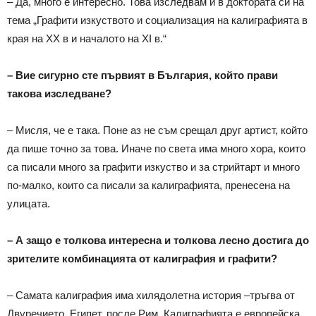
– Да, много е интересно. Това изследвам и в доктората си на
тема „Графити изкуството и социализация на калиграфията в
края на ХХ в и началото на ХI в.“
– Вие сигурно сте първият в България, който прави
такова изследване?
– Мисля, че е така. Поне аз не съм срещал друг артист, който
да пише точно за това. Иначе по света има много хора, които
са писали много за графити изкуство и за стрийтарт и много
по-малко, които са писали за калиграфията, пренесена на
улицата.
– А защо е толкова интересна и толкова лесно достига до
зрителите комбинацията от калиграфия и графити?
– Самата калиграфия има хилядолетна история –тръгва от
Двуречието, Египет, после Рим. Калиграфията е европейска,