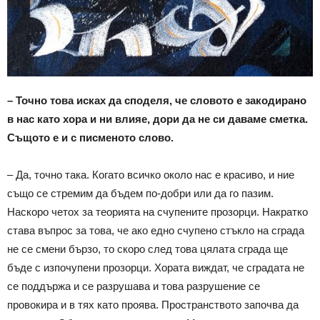
– Точно това исках да споделя, че словото е закодирано
в нас като хора и ни влияе, дори да не си даваме сметка.
Същото е и с писменото слово.
– Да, точно така. Когато всичко около нас е красиво, и ние
също се стремим да бъдем по-добри или да го пазим.
Наскоро четох за теорията на счупените прозорци. Накратко
става въпрос за това, че ако едно счупено стъкло на сграда
не се смени бързо, то скоро след това цялата сграда ще
бъде с изпочупени прозорци. Хората виждат, че сградата не
се поддържа и се разрушава и това разрушение се
провокира и в тях като проява. Пространството започва да