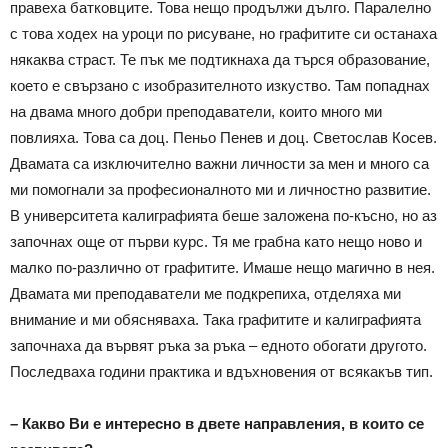
правеха батковците. Това нещо продължи дълго. Паралелно
с това ходех на уроци по рисуване, но графитите си останаха
някаква страст. Те пък ме подтикнаха да търся образование,
което е свързано с изобразителното изкуство. Там попаднах
на двама много добри преподаватели, които много ми
повлияха. Това са доц. Пеньо Пенев и доц. Светослав Косев.
Двамата са изключително важни личности за мен и много са
ми помогнали за професионалното ми и личностно развитие.
В университета калиграфията беше заложена по-късно, но аз
започнах още от първи курс. Тя ме грабна като нещо ново и
малко по-различно от графитите. Имаше нещо магично в нея.
Двамата ми преподаватели ме подкрепиха, отделяха ми
внимание и ми обясняваха. Така графитите и калиграфията
започнаха да вървят ръка за ръка – едното обогати другото.
Последваха години практика и вдъхновения от всякакъв тип.
– Какво Ви е интересно в двете направления, в които се