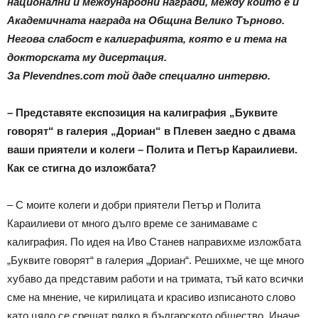
национални и международни награди, между които е и
Академичната награда на Община Велико Търново.
Негова слабост е калиграфията, която е и тема на
докторската му дисертация.
За Plevendnes.com той даде специално интервю.
– Представяте експозиция на калиграфия „Буквите
говорят“ в галерия „Дориан“ в Плевен заедно с двама
ваши приятели и колеги – Полита и Петър Караилиеви.
Как се стигна до изложбата?
– С моите колеги и добри приятели Петър и Полита
Караилиеви от много дълго време се занимаваме с
калиграфия. По идея на Иво Станев направихме изложбата
„Буквите говорят“ в галерия „Дориан“. Решихме, че ще много
хубаво да представим работи и на тримата, тъй като всички
сме на мнение, че кирилицата и красиво изписаното слово
като цяло се срещат рядко в българското общество. Иначе