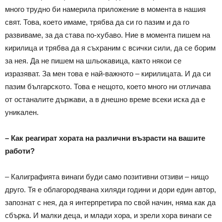
много трудно би намерила приложение в момента в нашия
свят. Това, което имаме, трябва да си го пазим и да го
развиваме, за да става по-хубаво. Ние в момента пишем на
кирилица и трябва да я съхраним с всички сили, да се борим
за нея. Да не пишем на шльокавица, както някои се
изразяват. За мен това е най-важното – кирилицата. И да си
пазим българското. Това е нещото, което много ни отличава
от останалите държави, а в днешно време всеки иска да е
уникален.
– Как реагират хората на различни възрасти на вашите
работи?
– Калиграфията винаги буди само позитивни отзиви – нищо
друго. Тя е облагородявана хиляди години и дори един автор,
запознат с нея, да я интерпретира по свой начин, няма как да
сбърка. И малки деца, и млади хора, и зрели хора винаги се