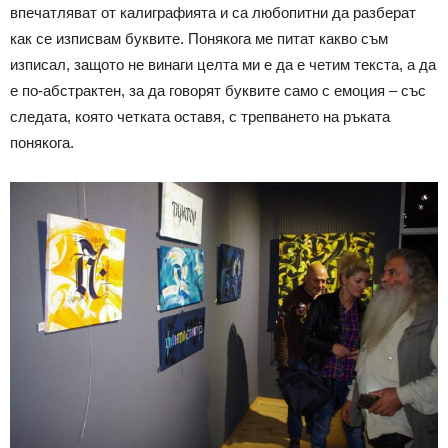
впечатляват от калиграфията и са любопитни да разберат
как се изписвам буквите. Понякога ме питат какво съм
изписал, защото не винаги целта ми е да е четим текста, а да
е по-абстрактен, за да говорят буквите само с емоция – със
следата, която четката оставя, с трепването на ръката
понякога.