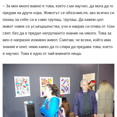
– За мен много важно е това, което съм научил, да мога да го
предам на други хора. Животът се обезсмисля, ако всичко си
пазиш за себе си и само трупаш, трупаш. Да кажем цял
живот човек се усъвършенства, учи и накрая си отива от този
свят, без да е предал натрупаното знание на някого. Това за
мен е напразно изживян живот. Смятам, че всеки, който има
знания и опит, няма какво да го спира да предава това, което
е научил. Това е едно от най-важните неща.