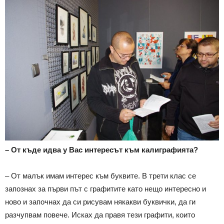
– От къде идва у Вас интересът към калиграфията?
– От малък имам интерес към буквите. В трети клас се
запознах за първи път с графитите като нещо интересно и
ново и започнах да си рисувам някакви буквички, да ги
разчупвам повече. Исках да правя тези графити, които