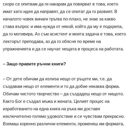
скоро се опитвам да ги накарам да повярват в това, което
имат като идея да направят, да се опитат да го развият. В
началото човек винаги тръгва по-плахо, не знае за какво
става въпрос и има нужда от някой, който да му е подкрепа,
да го мотивира. Аз съм асистент и моята задача е това, което
лекторът преподава, аз да го обясня по време на
упражненията и да се научат нещата в процеса на работата.
– Защо правите ръчни книги?
– От дете обичам да излиза нещо от ръцете ми, т.е. да
създавам нещо от елементи и то да добие някаква форма.
Обичам чистото творчество – да създадеш нещо от нищото.
Както Бог е създал мъжа и жената. Целият процес на
изработването на една книга на ръка ми доставя
изключително голямо удоволствие и се чувствам прекрасно.
Вземаш коренно различни елементи, променяш им формата,