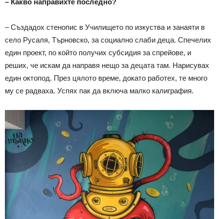
– Какво направихте последно?
– Създадох стенопис в Училището по изкуства и занаяти в
село Русаля, Търновско, за социално слаби деца. Спечелих
един проект, по който получих субсидия за спрейове, и
реших, че искам да направя нещо за децата там. Нарисувах
един октопод. През цялото време, докато работех, те много
му се радваха. Успях пак да включа малко калиграфия.