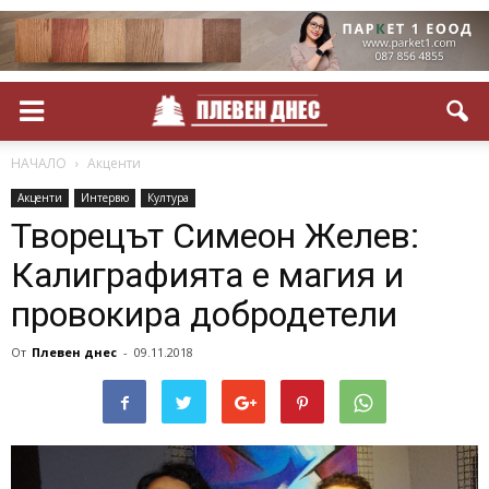
НАЧАЛО
Акценти
Акценти
Интервю
Култура
Творецът Симеон Желев:
Калиграфията е магия и
провокира добродетели
От
Плевен днес
-
09.11.2018