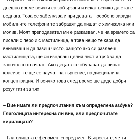
днешно време всички са забързани и искат всичко да стане
веднага. Това се забелязва и при децата – особено заради
мобилните телефони те забравят да пишат с химикалка или
молив. Моят преподавател ми е разказвал, че на времето са
писали с перо и с мастилница, а това нещо те кара да
внимаваш и да пазиш чисто, защото ако си разлееш
мастилницата, ще си изцапаш целия лист и трябва да
започнеш отначало. Ако децата се обучават да пишат
красиво, те ще се научат на търпение, на дисциплина,
концентрация. И всичко това след време ще даде добри
резултати за тях.
– Вие имате ли предпочитания към определена азбука?
Глаголицата интересна ли вие, или предпочитате
кирилицата?
– Глаголицата е феномен, според мен. Въпросът е, че тя