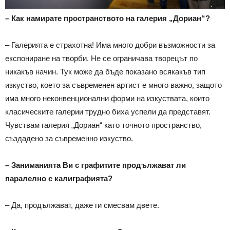
– Как намирате пространството на галерия „Дориан“?
– Галерията е страхотна! Има много добри възможности за
експониране на творби. Не се ограничава творецът по
никакъв начин. Тук може да бъде показано всякакъв тип
изкуство, което за съвременен артист е много важно, защото
има много неконвенционални форми на изкуствата, които
класическите галерии трудно биха успели да представят.
Чувствам галерия „Дориан“ като точното пространство,
създадено за съвременно изкуство.
– Заниманията Ви с графитите продължават ли
паралелно с калиграфията?
– Да, продължават, даже ги смесвам двете.