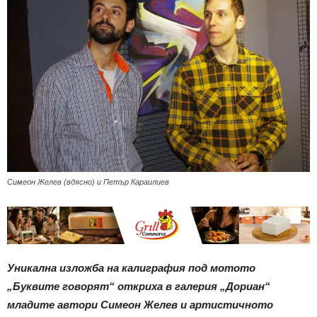
Симеон Желев (вдясно) и Петър Караилиев
Уникална изложба на калиграфия под мотото
„Буквите говорят“ откриха в галерия „Дориан“
младите автори Симеон Желев и артистичното