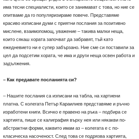
има тесни специалисти, които се занимават с това, но ние се
опитваме да го популяризираме повече. Представяме
красиво изписани думи с приятни послания за позитивно
мислене, взаимопомощ, уважение – такива малки неща,
които сякаш хората започват да забравят, тъй като
ежедневието ни е супер забързано. Ние сме си поставили за
цел да подсетим хората, че има и други неща освен работа и
задължения.
– Как предавате посланията си?
– Нашите послания са изписани на табла, на хартиени
платна. С колегата Петър Караилиев представяме и ръчно
изработени книги. Всичко е правено на ръка – подбира се
хартията, пише се калиграфия върху нея или някакви по-
абстрактни форми, каквито имам аз – колегата е с по-
класическа насоченост. След това се подрязва хартията,