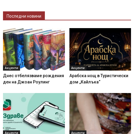
Последни новини
Акценти
Акценти
Днес отбелязваме рождения
Арабска нощ в Туристически
ден на Джоан Роулинг
дом „Кайлъка“
Акценти
Акценти