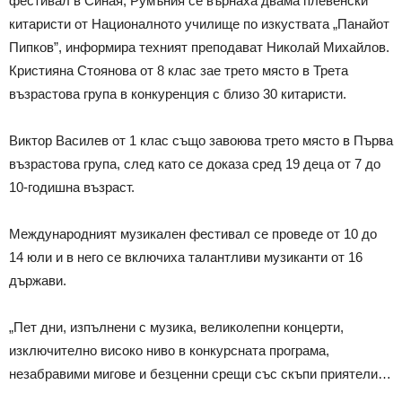
фестивал в Синая, Румъния се върнаха двама плевенски
китаристи от Националното училище по изкуствата „Панайот
Пипков”, информира техният преподават Николай Михайлов.
Кристияна Стоянова от 8 клас зае трето място в Трета
възрастова група в конкуренция с близо 30 китаристи.
Виктор Василев от 1 клас също завоюва трето място в Първа
възрастова група, след като се доказа сред 19 деца от 7 до
10-годишна възраст.
Международният музикален фестивал се проведе от 10 до
14 юли и в него се включиха талантливи музиканти от 16
държави.
„Пет дни, изпълнени с музика, великолепни концерти,
изключително високо ниво в конкурсната програма,
незабравими мигове и безценни срещи със скъпи приятели…