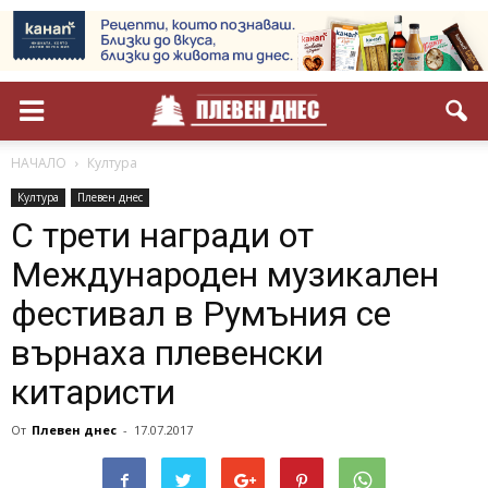
НАЧАЛО
Култура
Култура
Плевен днес
С трети награди от
Международен музикален
фестивал в Румъния се
върнаха плевенски
китаристи
От
Плевен днес
-
17.07.2017