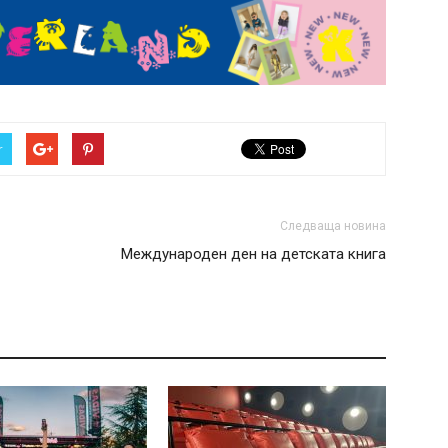
r
Следваща новина
Международен ден на детската книга