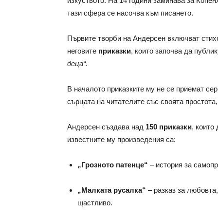
изкуството. На 14 години заминава за Копен
тази сфера се насочва към писането.
Първите творби на Андерсен включват стихо
неговите
приказки
, които започва да публи
деца“
.
В началото приказките му не се приемат сер
сърцата на читателите със своята простота
Андерсен създава над
150 приказки
, които
известните му произведения са:
„Грозното патенце“
– история за самопр
„Малката русалка“
– разказ за любовта,
щастливо.