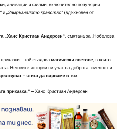
ки, анимации и филми, включително популярни
“
и
„Замръзналото кралство“
(вдъхновен от
та „Ханс Кристиан Андерсен“
, смятана за „Нобелова
 приказки – той създава
магически светове
, в които
ота. Неговите истории ни учат на доброта, смелост и
ествуват – стига да вярваме в тях
.
та приказка.“
– Ханс Кристиан Андерсен