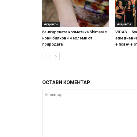
Акценти
Акценти
Българската козметика Shimani с
VIDAS – Бу
нови билкови мехлеми от
ежедневие 
природата
е повече о
ОСТАВИ КОМЕНТАР