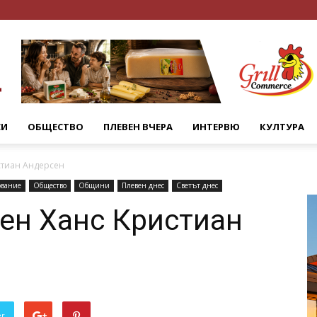
СИ
ОБЩЕСТВО
ПЛЕВЕН ВЧЕРА
ИНТЕРВЮ
КУЛТУРА
стиан Андерсен
ование
Общество
Общини
Плевен днес
Светът днес
ден Ханс Кристиан
er