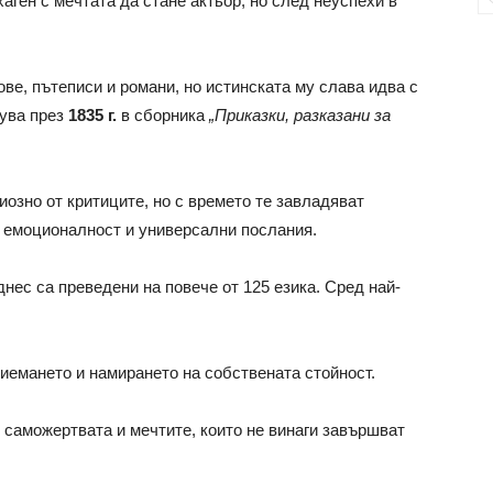
хаген с мечтата да стане актьор, но след неуспехи в
ве, пътеписи и романи, но истинската му слава идва с
кува през
1835 г.
в сборника
„Приказки, разказани за
иозно от критиците, но с времето те завладяват
, емоционалност и универсални послания.
 днес са преведени на повече от 125 езика. Сред най-
иемането и намирането на собствената стойност.
 саможертвата и мечтите, които не винаги завършват