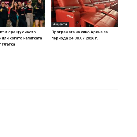
Акценти
нтът срещу сивото
Програмата на кино Арена за
или когато напитката
периода 24-30.07.2026 г.
т глътка