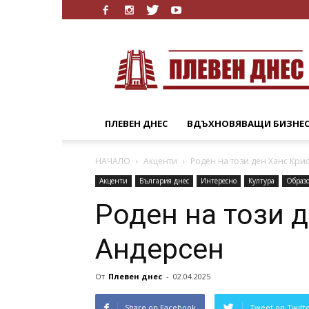
Плевен
Днес
ПЛЕВЕН ДНЕС
ВДЪХНОВЯВАЩИ БИЗНЕ
НАЧАЛО
Акценти
Роден на този ден Ханс Кри
Акценти
България днес
Интересно
Култура
Образ
Роден на този 
Андерсен
От
Плевен днес
-
02.04.2025
Share on Facebook
Tweet on Twitt