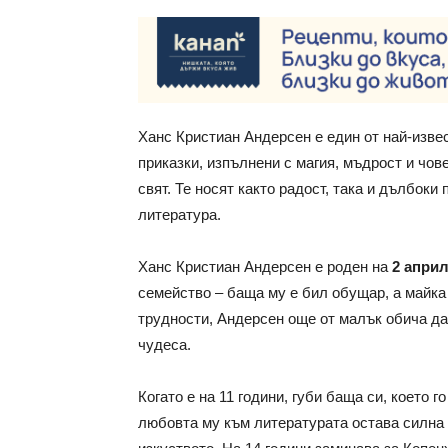
Ханс Кристиан Андерсен е един от най-изве
приказки, изпълнени с магия, мъдрост и чов
свят. Те носят както радост, така и дълбоки
литература.
Ханс Кристиан Андерсен е роден на
2 април
семейство – баща му е бил обущар, а майка
трудности, Андерсен още от малък обича да 
чудеса.
Когато е на 11 години, губи баща си, което 
любовта му към литературата остава силна 