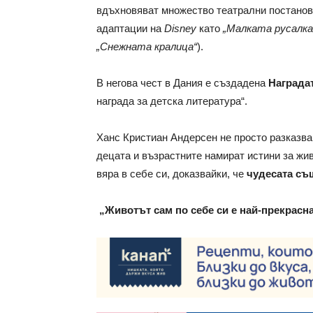
вдъхновяват множество театрални постанов
адаптации на
Disney
като
„Малката русалка
„Снежната кралица“
).
В негова чест в Дания е създадена
Награда
награда за детска литература“.
Ханс Кристиан Андерсен не просто разказва
децата и възрастните намират истини за жив
вяра в себе си, доказвайки, че
чудесата същ
„Животът сам по себе си е най-прекрасна