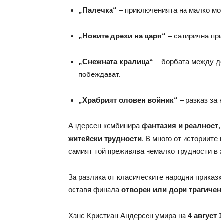
„Палечка“
– приключенията на малко мом
„Новите дрехи на царя“
– сатирична при
„Снежната кралица“
– борбата между до
побеждават.
„Храбрият оловен войник“
– разказ за
Андерсен комбинира
фантазия и реалност
житейски трудности
. В много от историите
самият той преживява немалко трудности в 
За разлика от класическите народни приказ
оставя финала
отворен или дори трагичен
Ханс Кристиан Андерсен умира на
4 август 1