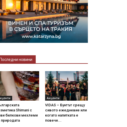
Последни новини
кценти
Акценти
ългарската
VIDAS – Бунтът срещу
зметика Shimani с
сивото ежедневие или
ови билкови мехлеми
когато напитката е
 природата
повече...