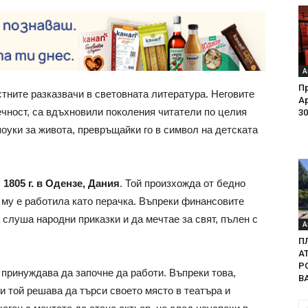
А
Пр
стните разказвачи в световната литература. Неговите
Ар
ечност, са вдъхновили поколения читатели по целия
30
 поуки за живота, превръщайки го в символ на детската
 1805 г. в Одензе, Дания
. Той произхожда от бедно
 му е работила като перачка. Въпреки финансовите
слуша народни приказки и да мечтае за свят, пълен с
А
П
А
Р
го принуждава да започне да работи. Въпреки това,
В
и той решава да търси своето място в театъра и