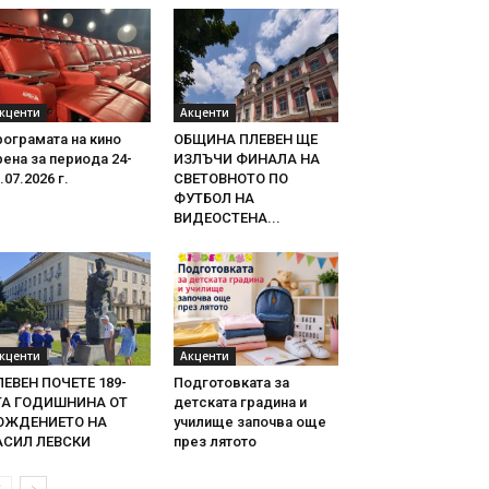
кценти
Акценти
ограмата на кино
ОБЩИНА ПЛЕВЕН ЩЕ
ена за периода 24-
ИЗЛЪЧИ ФИНАЛА НА
.07.2026 г.
СВЕТОВНОТО ПО
ФУТБОЛ НА
ВИДЕОСТЕНА...
кценти
Акценти
ЛЕВЕН ПОЧЕТЕ 189-
Подготовката за
ТА ГОДИШНИНА ОТ
детската градина и
ОЖДЕНИЕТО НА
училище започва още
АСИЛ ЛЕВСКИ
през лятото