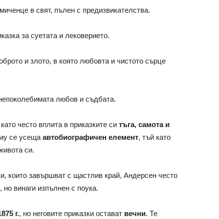
иченце в свят, пълен с предизвикателства.
казка за суетата и лековерието.
брото и злото, в която любовта и чистото сърце
 непоколебимата любов и съдбата.
, като често вплита в приказките си
тъга, самота и
 му се усеща
автобиографичен елемент
, тъй като
живота си.
ки, които завършват с щастлив край, Андерсен често
, но винаги изпълнен с поука.
875 г.
, но неговите приказки остават
вечни
. Те