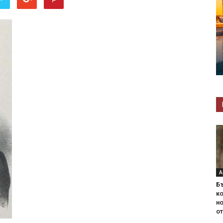
А
Б
ко
н
от