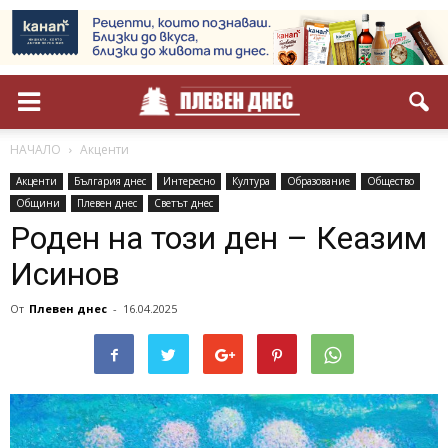
НАЧАЛО
Акценти
Акценти
България днес
Интересно
Култура
Образование
Общество
Общини
Плевен днес
Светът днес
Роден на този ден – Кеазим
Исинов
От
Плевен днес
-
16.04.2025