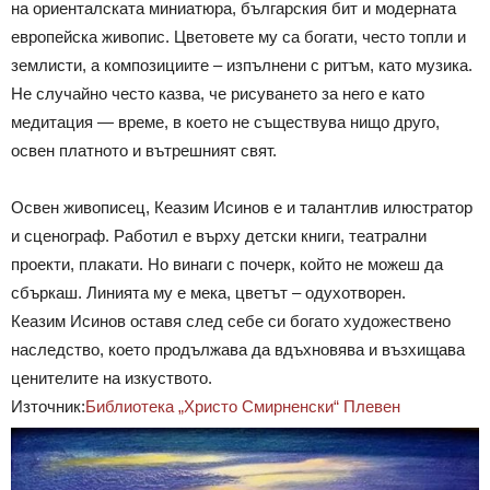
на ориенталската миниатюра, българския бит и модерната
европейска живопис. Цветовете му са богати, често топли и
землисти, а композициите – изпълнени с ритъм, като музика.
Не случайно често казва, че рисуването за него е като
медитация — време, в което не съществува нищо друго,
освен платното и вътрешният свят.
Освен живописец, Кеазим Исинов е и талантлив илюстратор
и сценограф. Работил е върху детски книги, театрални
проекти, плакати. Но винаги с почерк, който не можеш да
сбъркаш. Линията му е мека, цветът – одухотворен.
Кеазим Исинов оставя след себе си богато художествено
наследство, което продължава да вдъхновява и възхищава
ценителите на изкуството.
Източник:
Библиотека „Христо Смирненски“ Плевен