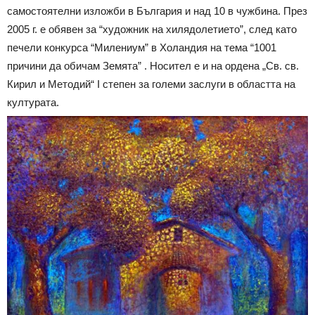
самостоятелни изложби в България и над 10 в чужбина. През
2005 г. е обявен за “художник на хилядолетието”, след като
печели конкурса “Милениум” в Холандия на тема “1001
причини да обичам Земята” . Носител е и на ордена „Св. св.
Кирил и Методий“ I степен за големи заслуги в областта на
културата.