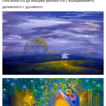
способността да обвърже реалността с въображението,
делничното с духовното.