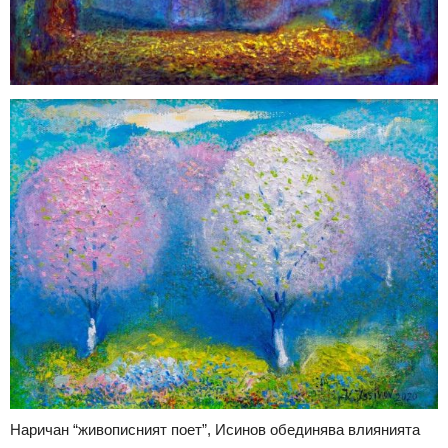
Наричан “живописният поет”, Исинов обединява влиянията