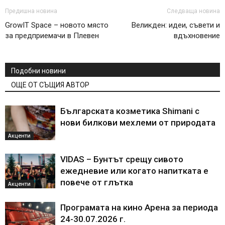
Предишна новина
Следваща новина
GrowIT Space – новото място
Великден: идеи, съвети и
за предприемачи в Плевен
вдъхновение
Подобни новини
ОЩЕ ОТ СЪЩИЯ АВТОР
Българската козметика Shimani с
нови билкови мехлеми от природата
Акценти
VIDAS – Бунтът срещу сивото
ежедневие или когато напитката е
повече от глътка
Акценти
Програмата на кино Арена за периода
24-30.07.2026 г.