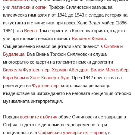
учи
латински
и
орган
, Трифон Силяновски завършва
класическа гимназия и от 1941 до 1943 г. следва история на
изкуствата и стилистика при проф. Ханс Зеделмайер (1896 –
1984) във
Виена
. Там е приет и в Консерваторията, където
учи при големия немски пианист
Вилхелм Кемпф
.
Същевременно изнася рецитали като пианист в
Скопие
и
Будапеща
. Във Виена Трифон Силяновски слуша
многократно концерти на големите немски диригенти
Вилхелм Фуртвенглер
,
Херман Абендрот
,
Вилем Менгелберг
,
Карл Бьом
и
Ханс Кнапертсбуш
. През 1942 присъства на
репетиция на
Фуртвенглер
, който оказва решаващо
въздействие за изграждането на неговата концепция относно
музикалната интерпретация.
Поради
военните събития
обаче Силяновски се завръща в
София, където се дипломира едновременно в три
специалности: в
Софийския университет
–
право
, в