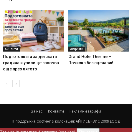
Акценти
Акценти
Подготовката за детската
Grand Hotel Therme –
градина и училище започва
Почивка без сценарий
още през лятото
За нас
Контакти
Рекламни тарифи
IT поддръжка, хостинг & колокация:
АЙТИСЪРВИС 2009 ЕООД