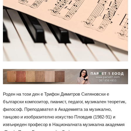
Роден на този ден е Трифон Димитров Силяновски е
български композитор, пианист, педагог, музикален теоретик,
философ. Преподавател в Академията за музикално,
танцово и изобразително изкуство ­Пловдив (1982­-91) и
извънреден професор в Националната музикална академия