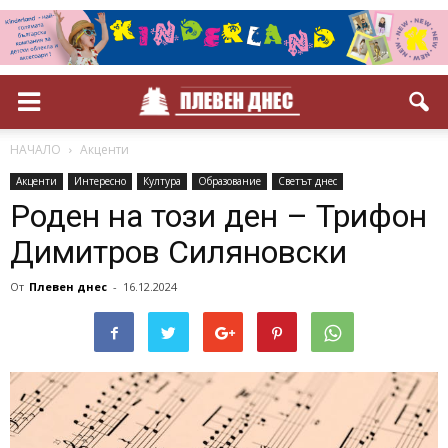
НАЧАЛО
Акценти
Акценти
Интересно
Култура
Образование
Светът днес
Роден на този ден – Трифон
Димитров Силяновски
От
Плевен днес
-
16.12.2024