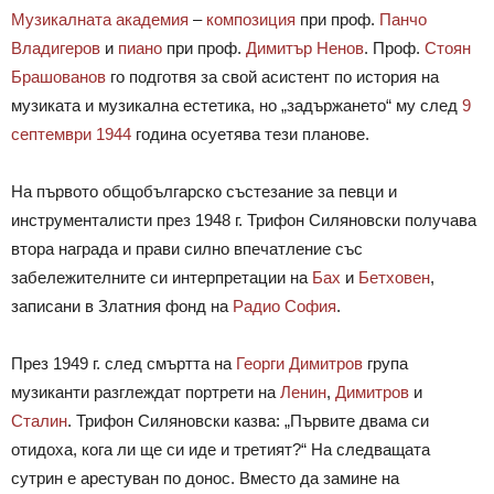
Музикалната академия
–
композиция
при проф.
Панчо
Владигеров
и
пиано
при проф.
Димитър Ненов
. Проф.
Стоян
Брашованов
го подготвя за свой асистент по история на
музиката и музикална естетика, но „задържането“ му след
9
септември 1944
година осуетява тези планове.
На първото общобългарско състезание за певци и
инструменталисти през 1948 г. Трифон Силяновски получава
втора награда и прави силно впечатление със
забележителните си интерпретации на
Бах
и
Бетховен
,
записани в Златния фонд на
Радио София
.
През 1949 г. след смъртта на
Георги Димитров
група
музиканти разглеждат портрети на
Ленин
,
Димитров
и
Сталин
. Трифон Силяновски казва: „Първите двама си
отидоха, кога ли ще си иде и третият?“ На следващата
сутрин е арестуван по донос. Вместо да замине на