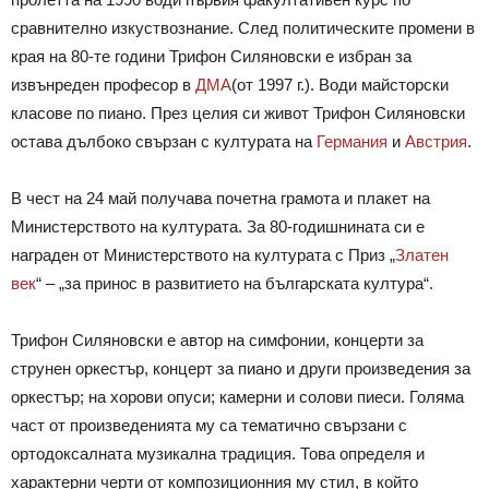
сравнително изкуствознание. След политическите промени в
края на 80-те години Трифон Силяновски е избран за
извънреден професор в
ДМА
(от 1997 г.).
Води майсторски
класове по пиано.
През целия си живот Трифон Силяновски
остава дълбоко свързан с културата на
Германия
и
Австрия
.
В чест на 24 май получава почетна грамота и плакет на
Министерството на културата.
За 80-годишнината си е
награден от Министерството на културата с Приз „
Златен
век
“ – „за принос в развитието на българската култура“.
Трифон Силяновски е автор на симфонии, концерти за
струнен оркестър, концерт за пиано и други произведения за
оркестър; на хорови опуси; камерни и солови пиеси. Голяма
част от произведенията му са тематично свързани с
ортодоксалната музикална традиция. Това определя и
характерни черти от композиционния му стил, в който