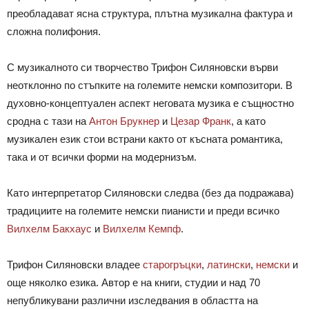
преобладават ясна структура, плътна музикална фактура и
сложна полифония.
С музикалното си творчество Трифон Силяновски върви
неотклонно по стъпките на големите немски композитори. В
духовно-концептуален аспект неговата музика е същностно
сродна с тази на
Антон Брукнер
и
Цезар Франк
, а като
музикален език стои встрани както от късната романтика,
така и от всички форми на модернизъм.
Като интерпретатор Силяновски следва (без да подражава)
традициите на големите немски пианисти и преди всичко
Вилхелм Бакхаус
и
Вилхелм Кемпф
.
Трифон Силяновски владее
старогръцки
,
латински
,
немски
и
още няколко езика. Автор е на книги, студии и над 70
непубликувани различни изследвания в областта на