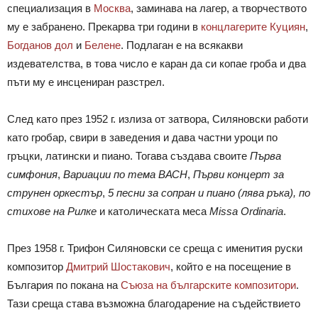
специализация в
Москва
, заминава на лагер, а творчеството
му е забранено. Прекарва три години в
концлагерите
Куциян
,
Богданов дол
и
Белене
. Подлаган е на всякакви
издевателства, в това число е каран да си копае гроба и два
пъти му е инсцениран разстрел.
След като през 1952 г. излиза от затвора, Силяновски работи
като гробар, свири в заведения и дава частни уроци по
гръцки, латински и пиано. Тогава създава своите
Първа
симфония
,
Вариации по тема В­А­С­Н
,
Първи концерт за
струнен оркестър
,
5 песни за сопран и пиано (лява ръка), по
стихове на Рилке
и католическата меса
Missa Ordinaria
.
През 1958 г. Трифон Силяновски се среща с именития руски
композитор
Дмитрий Шостакович
, който е на посещение в
България по покана на
Съюза на българските композитори
.
Тази среща става възможна благодарение на съдействието