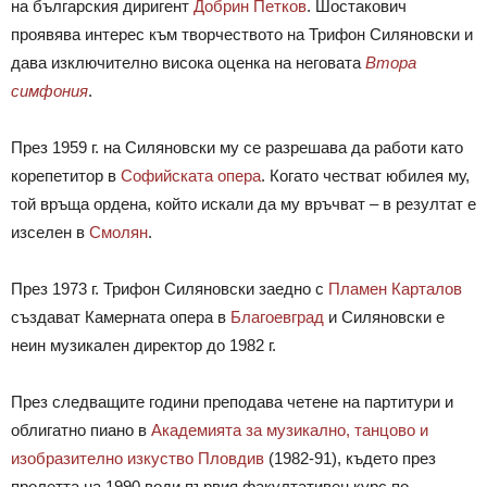
на българския диригент
Добрин Петков
. Шостакович
проявява интерес към творчеството на Трифон Силяновски и
дава изключително висока оценка на неговата
Втора
симфония
.
През 1959 г. на Силяновски му се разрешава да работи като
корепетитор в
Софийската опера
. Когато честват юбилея му,
той връща ордена, който искали да му връчват – в резултат е
изселен в
Смолян
.
През 1973 г. Трифон Силяновски заедно с
Пламен Карталов
създават Камерната опера в
Благоевград
и Силяновски е
неин музикален директор до 1982 г.
През следващите години преподава четене на партитури и
облигатно пиано в
Академията за музикално, танцово и
изобразително изкуство
­
Пловдив
(1982­-91), където през
пролетта на 1990 води първия факултативен курс по