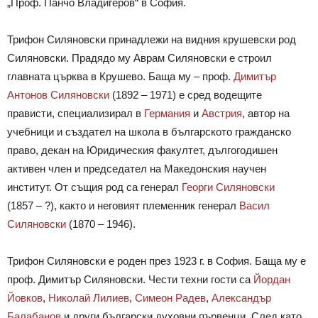
„Проф. Панчо Владигеров“ в София.
Трифон Силяновски принадлежи на видния крушевски род
Силяновски. Прадядо му Аврам Силяновски е строил
главната църква в Крушево. Баща му – проф.
Димитър
Антонов Силяновски
(1892 – 1971) е сред водещите
прависти, специализирал в
Германия
и
Австрия
, автор на
учебници и създател на школа в българското гражданско
право, декан на Юридическия факултет, дългогодишен
активен член и председател на Македонския научен
институт. От същия род са генерал
Георги Силяновски
(1857 – ?), както и неговият племенник генерал
Васил
Силяновски
(1870 – 1946).
Трифон Силяновски е роден през 1923 г. в София. Баща му е
проф. Димитър Силяновски. Чести техни гости са
Йордан
Йовков
,
Николай Лилиев
,
Симеон Радев
,
Александър
Балабанов
и други български духовни първенци. След като