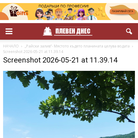
НАЧАЛО
„Райски залив“- Мястото където планината целува водата
Screenshot 2026-05-21 at 11.39.14
Screenshot 2026-05-21 at 11.39.14