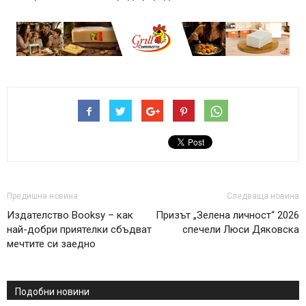
Предишна новина
Следваща новина
Издателство Booksy – как
Призът „Зелена личност“ 2026
най-добри приятелки сбъдват
спечели Люси Дяковска
мечтите си заедно
Подобни новини