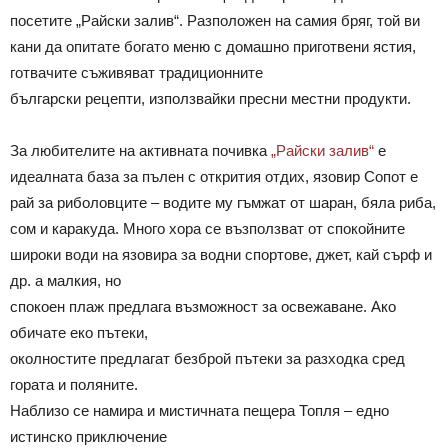
посетите „Райски залив“. Разположен на самия бряг, той ви
кани да опитате богато меню с домашно приготвени ястия,
готвачите съживяват традиционните
български рецепти, използвайки пресни местни продукти.
За любителите на активната почивка
„Райски залив“
е
идеалната база за пълен с открития отдих, язовир Сопот е
рай за риболовците – водите му гъмжат от шаран, бяла риба,
сом и каракуда. Много хора се възползват от спокойните
широки води на язовира за водни спортове, джет, кай сърф и
др. а малкия, но
спокоен плаж предлага възможност за освежаване. Ако
обичате еко пътеки,
околностите предлагат безброй пътеки за разходка сред
гората и поляните.
Наблизо се намира и мистичната пещера Топля – едно
истинско приключение