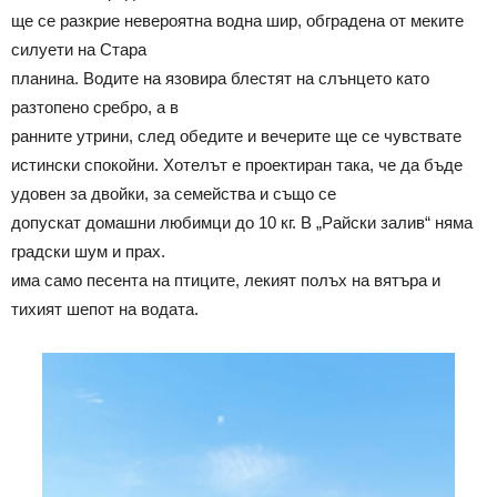
ще се разкрие невероятна водна шир, обградена от меките
силуети на Стара
планина. Водите на язовира блестят на слънцето като
разтопено сребро, а в
ранните утрини, след обедите и вечерите ще се чувствате
истински спокойни. Хотелът е проектиран така, че да бъде
удовен за двойки, за семейства и също се
допускат домашни любимци до 10 кг. В „Райски залив“ няма
градски шум и прах.
има само песента на птиците, лекият полъх на вятъра и
тихият шепот на водата.