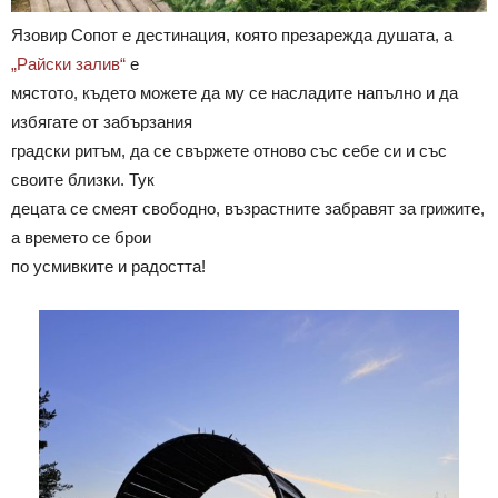
Язовир Сопот е дестинация, която презарежда душата, а
„Райски залив“
е
мястото, където можете да му се насладите напълно и да
избягате от забързания
градски ритъм, да се свържете отново със себе си и със
своите близки. Тук
децата се смеят свободно, възрастните забравят за грижите,
а времето се брои
по усмивките и радостта!