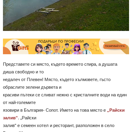
Представете си място, където времето спира, а душата
диша свободно и то
недалеч от Плевен! Място, където хълмовете, гъсто
обраслите зелени дървета и
красиви пътеки се сливат нежно с кристалните води на един
от най-големите
язовири в България- Сопот. Името на това място е
„Райски
залив“
. „Райски
залив“ е семеен хотел и ресторант, разположен в село