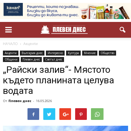
НАЧАЛО
Акценти
Акценти
България днес
Интересно
Култура
Мнение
Общество
Общини
Плевен днес
Светът днес
„Райски залив“- Мястото
където планината целува
водата
От
Плевен днес
-
16.05.2026