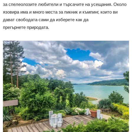
за спелеолозите любители и търсачите на усещания. Около
язовира има и много места за пикник и къмпинг, които ви
дават свободата сами да изберете как да
прегърнете природата.