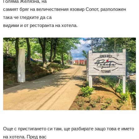
Голяма Желязна, на
самият бряг на величествения язовир Сопот, разположен
така че гледките да са
видими и от ресторанта на хотела.
Още с пристигането си там, ще разбирате защо това е името
на хотела. Пред вас