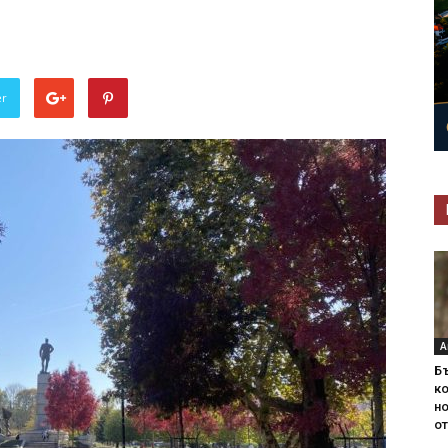
er
А
Б
ко
н
от