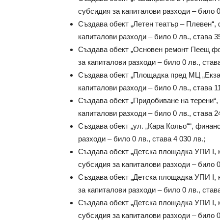
субсидия за капиталови разходи – било 0 
Създава обект „Летен театър – Плевен“,
капиталови разходи – било 0 лв., става 35
Създава обект „Основен ремонт Пеещ фо
за капиталови разходи – било 0 лв., става
Създава обект „Площадка пред МЦ „Екзак
капиталови разходи – било 0 лв., става 11
Създава обект „Придобиване на терени“,
капиталови разходи – било 0 лв., става 24
Създава обект „ул. „Кара Кольо““, финан
разходи – било 0 лв., става 4 030 лв.;
Създава обект „Детска площадка УПИ I, к
субсидия за капиталови разходи – било 0 
Създава обект „Детска площадка УПИ I, 
за капиталови разходи – било 0 лв., става
Създава обект „Детска площадка УПИ I, к
субсидия за капиталови разходи – било 0 