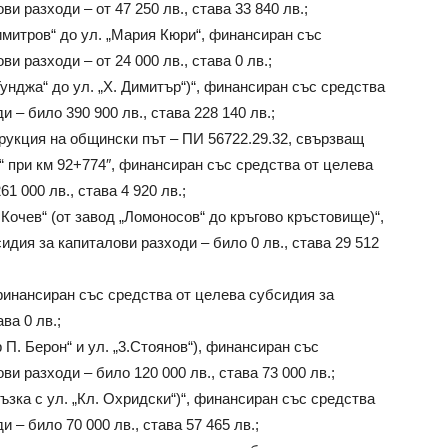
и разходи – от 47 250 лв., става 33 840 лв.;
Димитров“ до ул. „Мария Кюри“, финансиран със
и разходи – от 24 000 лв., става 0 лв.;
Тунджа“ до ул. „Х. Димитър“)“, финансиран със средства
 – било 390 900 лв., става 228 140 лв.;
рукция на общински път – ПИ 56722.29.32, свързващ
“ при км 92+774″, финансиран със средства от целева
1 000 лв., става 4 920 лв.;
 Кочев“ (от завод „Ломоносов“ до кръгово кръстовище)“,
дия за капиталови разходи – било 0 лв., става 29 512
 финансиран със средства от целева субсидия за
ва 0 лв.;
-р П. Берон“ и ул. „3.Стоянов“), финансиран със
и разходи – било 120 000 лв., става 73 000 лв.;
зка с ул. „Кл. Охридски“)“, финансиран със средства
 – било 70 000 лв., става 57 465 лв.;