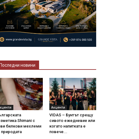
Последни новини
кценти
Акценти
ългарската
VIDAS – Бунтът срещу
зметика Shimani с
сивото ежедневие или
ови билкови мехлеми
когато напитката е
 природата
повече...