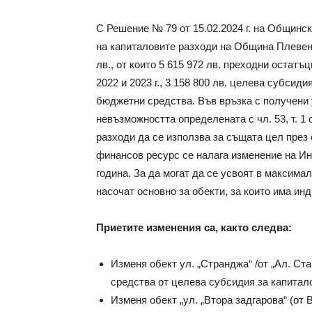
С Решение № 79 от 15.02.2024 г. на Общинс
на капиталовите разходи на Община Плевен с
лв., от които 5 615 972 лв. преходни остатъ
2022 и 2023 г., 3 158 800 лв. целева субсидия
бюджетни средства. Във връзка с получени
невъзможността определената с чл. 53, т. 1
разходи да се използва за същата цел през
финансов ресурс се налага изменение на И
година. За да могат да се усвоят в максимал
насочат основно за обекти, за които има ин
Приетите изменения са, както следва:
Изменя обект ул. „Странджа“ /от „Ал. Ст
средства от целева субсидия за капиталов
Изменя обект „ул. „Втора задгарова“ (от