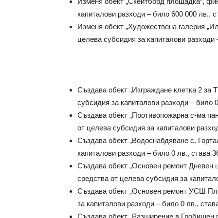
Изменя обект „Скейтборд площадка“, фин
капиталови разходи – било 600 000 лв., ст
Изменя обект „Художествена галерия „Ил
целева субсидия за капиталови разходи – 
Създава обект „Изграждане клетка 2 за 
субсидия за капиталови разходи – било 0 
Създава обект „Противопожарна с-ма пан
от целева субсидия за капиталови разходи
Създава обект „Водоснабдяване с. Горта
капиталови разходи – било 0 лв., става 36
Създава обект „Основен ремонт Дневен ц
средства от целева субсидия за капиталов
Създава обект „Основен ремонт УСШ Пле
за капиталови разходи – било 0 лв., става
Създава обект „Разширение в Гробищен п