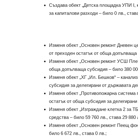
Създава обект „Детска площадка УПИ I, 
за капиталови разходи – било 0 лв., става
Изменя обект „Основен ремонт Дневен це
от преходен остатък от обща допълваща с
Изменя обект „Основен ремонт УСШ Плев
обща допълваща субсидия – било 380 000 
Изменя обект „ХГ „Ил. Бешков“ – канали
субсидия за делегирани от държавата дейн
Изменя обект „Противопожарна система 
остатък от обща субсидия за делегирани о
Изменя обект „Изграждане клетка 2 за 
средства – било 59 760 лв., става 29 880 
Изменя обект „Основен ремонт Пеещ фон
било 6 672 лв., става 0 лв.;