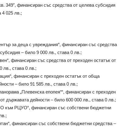
кв. 349″, финансиран със средства от целева субсидия
 4 025 лв.;
нтър за деца с увреждания“, финансиран със средства
убсидия – било 9 000 лв., става 0 лв.;
ен“, финансиран със средства от преходен остатък от
лв., става 0 лв.;
зация“, финансиран с преходен остатък от обща
ости – било 91 585 лв., става 0 лв.;
панорама „Плевенска епопея““, финансиран с преходен
т държавата дейности – било 600 000 лв., става 0 лв.;
ТБО към РЦУО“, финансиран със собствени бюджетни
лв.;
тан“, финансиран със собствени бюджетни средства –