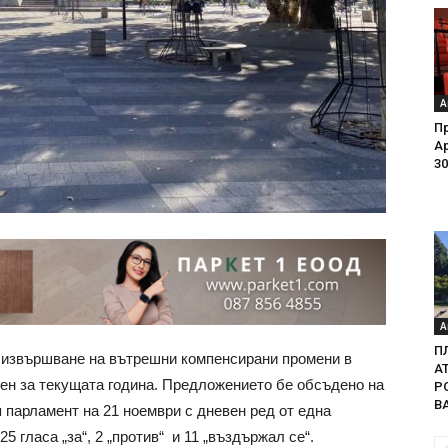
А
Пр
Ар
30
А
П
 извършване на вътрешни компенсирани промени в
А
н за текущата година. Предложението бе обсъдено на
Р
В
 парламент на 21 ноември с дневен ред от една
5 гласа „за“, 2 „против“ и 11 „въздържал се“.