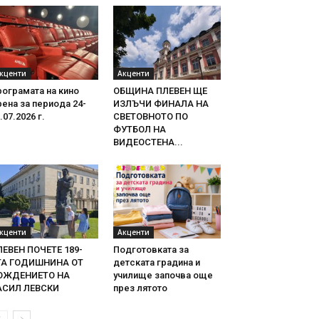
кценти
Акценти
ограмата на кино
ОБЩИНА ПЛЕВЕН ЩЕ
ена за периода 24-
ИЗЛЪЧИ ФИНАЛА НА
.07.2026 г.
СВЕТОВНОТО ПО
ФУТБОЛ НА
ВИДЕОСТЕНА...
кценти
Акценти
ЛЕВЕН ПОЧЕТЕ 189-
Подготовката за
ТА ГОДИШНИНА ОТ
детската градина и
ОЖДЕНИЕТО НА
училище започва още
АСИЛ ЛЕВСКИ
през лятото