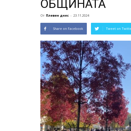
ОБЩИНАТА
От
Плевен днес
-
23.11.2024
Share on Facebook
Tweet on Twitt