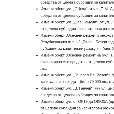
средства от целева субсидия за капиталов
Изменя обект „ул. „Обход“ от ул. „Т. М. 
средства от целева субсидия за капиталов
Изменя обект „ул. „Цар Самуил“ (от ул. „
от целева субсидия за капиталови разходи
Изменя обект „Основен ремонт и реконст
Републикански път 1-3 „Бяла – Ботевград
субсидия за капиталови разходи – било 26
Изменя обект „Основен ремонт на бул. Т.
финансиран със средства от целева субси
лв.;
Изменя обект „ул. „Генерал Вл. Вазов““,
капиталови разходи – било 70 000 лв., ста
Изменя обект „ул. „В. Ганчев“ (м/у ул. „д
средства от целева субсидия за капиталов
Изменя обект „ул. от ОК19 до ОКЮ9А (връ
от целева субсидия за капиталови разходи