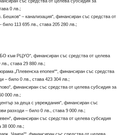
ансиран със средства от целева субсидия за
ава 0 лв.;
. Бешков“ – канализация“, финансиран със средства от
било 113 695 лв., става 205 280 лв.;
ТБО към РЦУО“, финансиран със средства от целева
лв., става 29 880 лв.;
орама „Плевенска епопея““, финансиран със средства
 – било 0 лв., става 423 304 лв.;
лово“, финансиран със средства от целева субсидия за
0 000 лв.;
ентър за деца с увреждания“, финансиран със
и разходи – било 0 лв., става 9 000 лв.;
вен“, финансиран със средства от целева субсидия
 38 000 лв.;
арк „Чаира““, финансиран със средства от целева