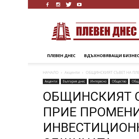
Плевен
Днес
ПЛЕВЕН ДНЕС
ВДЪХНОВЯВАЩИ БИЗНЕ
НАЧАЛО
Акценти
ОБЩИНСКИЯТ СЪВЕТ НА ПЛ
Акценти
България днес
Интересно
Общество
Общ
ОБЩИНСКИЯТ С
ПРИЕ ПРОМЕНИ
ИНВЕСТИЦИОН