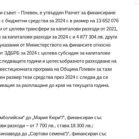
ки съвет – Плевен, е утвърден Разчет за финансиране
 бюджетни средства за 2024 г. в размер на 13 652 076
ци от целеви трансфери за капиталови разходи от 2021,
 за капиталови разходи за 2024 г. и 4 877 304 лв. други
 указания от Министерството на финансите относно
 от ЗДБРБ за 2024 г. целева субсидия за капиталови
 следващите години и целесъобразното разходване на
нвестиционната програма на Община Плевен за тази
ен размер тези средства през 2024 г. следва да се
дикация за разплащане до края на текущата година.
амболийски“ до „Мария Кюри“/“, финансиран със
и разходи – от 7 700 лв., става 18 300 лв.;
 Винзавода до „Сортови семена“)“, финансиран със