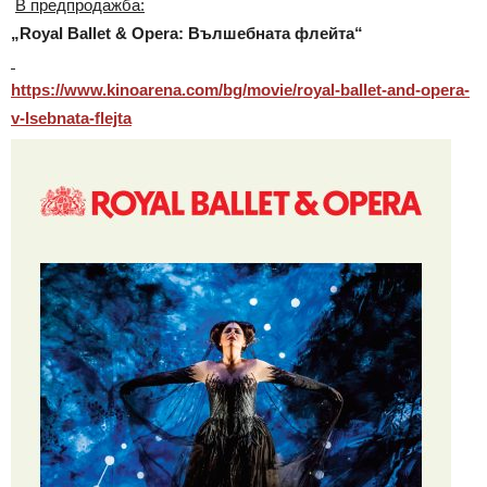
В предпродажба:
„Royal Ballet & Opera: Вълшебната флейта“
https://www.kinoarena.com/bg/
movie/royal-ballet-and-opera-
v-lsebnata-flejta