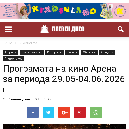
НАЧАЛО
Акценти
Акценти
България днес
Интересно
Култура
Общество
Общини
Плевен днес
Програмата на кино Арена
за периода 29.05-04.06.2026
г.
От
Плевен днес
-
27.05.2026