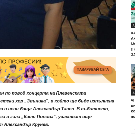
А
К
А
М
П
З
ен по повод концерта на Плевенската
А
VI
етски хор „Звъника“, в който ще бъде изпълнена
с
 и неин баща Александър Танев. В събитието,
ко
аса в зала „Катя Попова“, участват още
по
 Александър Крунев.