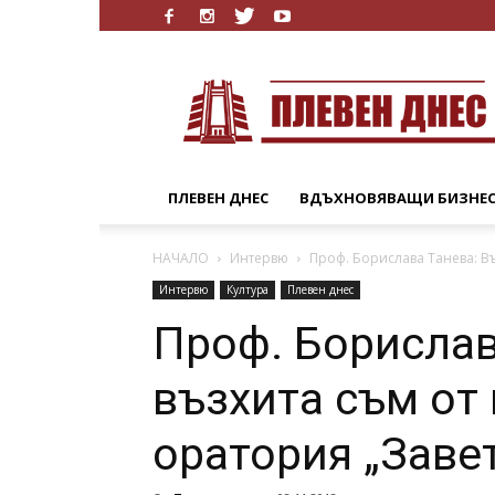
Плевен
Днес
ПЛЕВЕН ДНЕС
ВДЪХНОВЯВАЩИ БИЗНЕ
НАЧАЛО
Интервю
Проф. Борислава Танева: Въ
Интервю
Култура
Плевен днес
Проф. Борислав
възхита съм от
оратория „Завет