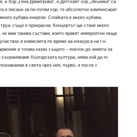
 и Хор „Гена Димитрова“, и Детският хор „Звъника“ са
а е писана за по-голям хор, те абсолютно компенсират
 много хубава енергия. Спойката е много хубава.
струи, също е прекрасна. Концертът ще стане много
, че има такива състави, които правят невероятни неща
 участвах в комисията по време на конкурса на г-н
рмония и тогава казах същото – поклон до земята за
и съхраняваме българската култура, няма кой да го
ознаваеми в света чрез нея, първо, и после с