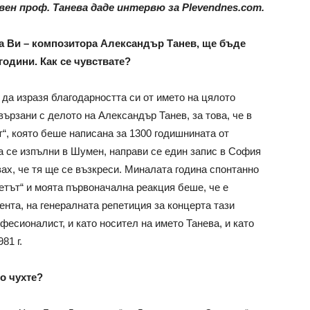
н проф. Танева даде интервю за Plevendnes.com.
ща Ви – композитора Александър Танев, ще бъде
години. Как се чувствате?
 да изразя благодарността си от името на цялото
вързани с делото на Александър Танев, за това, че в
“, която беше написана за 1300 годишнината от
а се изпълни в Шумен, направи се един запис в София
вах, че тя ще се възкреси. Миналата година спонтанно
етът“ и моята първоначална реакция беше, че е
ента, на генералната репетиция за концерта тази
фесионалист, и като носител на името Танева, и като
81 г.
то чухте?