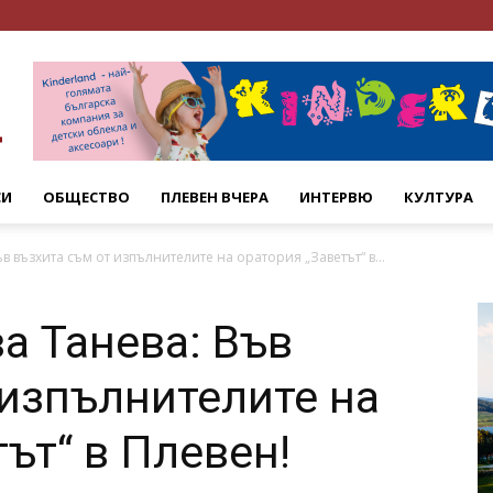
СИ
ОБЩЕСТВО
ПЛЕВЕН ВЧЕРА
ИНТЕРВЮ
КУЛТУРА
в възхита съм от изпълнителите на оратория „Заветът“ в...
а Танева: Във
 изпълнителите на
ът“ в Плевен!