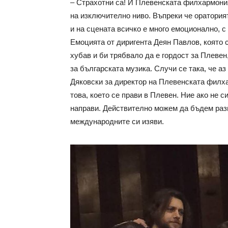
– Страхотни са! И Плевенската филхармония,
на изключително ниво. Въпреки че ораторият
и на сцената всичко е много емоционално, с
Емоцията от диригента Деян Павлов, която 
хубав и би трябвало да е гордост за Плевен
за българската музика. Случи се така, че аз
Дяковски за директор на Плевенската филха
това, което се прави в Плевен. Ние ако не с
направи. Действително можем да бъдем разп
международните си изяви.