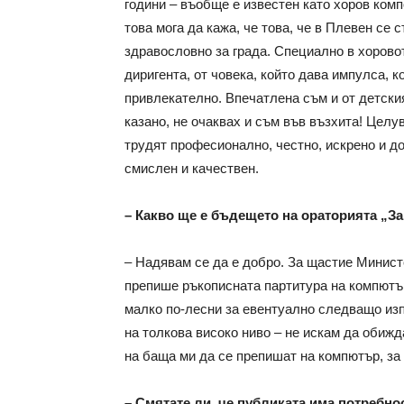
години – въобще е известен като хоров ком
това мога да кажа, че това, че в Плевен се
здравословно за града. Специално в хоровот
диригента, от човека, който дава импулса, к
привлекателно. Впечатлена съм и от детския
казано, не очаквах и съм във възхита! Целув
трудят професионално, честно, искрено и до
смислен и качествен.
– Какво ще е бъдещето на ораторията „З
– Надявам се да е добро. За щастие Минист
препише ръкописната партитура на компютър
малко по-лесни за евентуално следващо изпъ
на толкова високо ниво – не искам да обижда
на баща ми да се препишат на компютър, за 
– Смятате ли, че публиката има потребнос