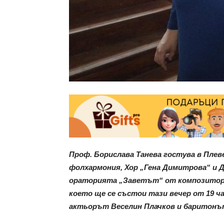
Проф. Борислава Танева гостува в Плев
фолхармония, Хор „Гена Димитрова“ и Д
ораторията „Заветът“ от композитора
което ще се състои тази вечер от 19 ч
актьорът Веселин Плачков и баритонът