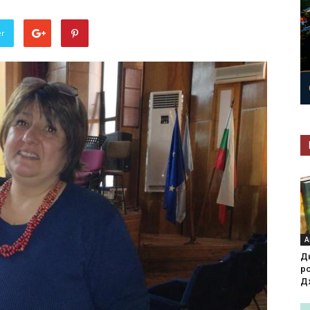
er
А
Д
р
Д