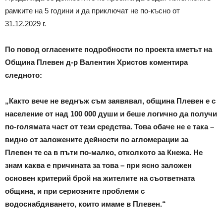
рамките на 5 години и да приключат не по-късно от
31.12.2029 г.
По повод огласените подробности по проекта кметът на
Община Плевен д-р Валентин Христов коментира
следното:
„Както вече не веднъж съм заявявал, община Плевен е с
население от над 100 000 души и беше логично да получи
по-голямата част от тези средства. Това обаче не е така –
видно от заложените дейности по агломерации за
Плевен те са в пъти по-малко, отколкото за Кнежа. Не
знам каква е причината за това – при ясно заложен
основен критерий брой на жителите на съответната
община, и при сериозните проблеми с
водоснабдяването, които имаме в Плевен.“