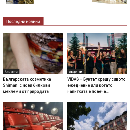
Последни новини
Акценти
Акценти
Българската козметика
VIDAS – Бунтът срещу сивото
Shimani с нови билкови
ежедневие или когато
мехлеми от природата
напитката е повече...