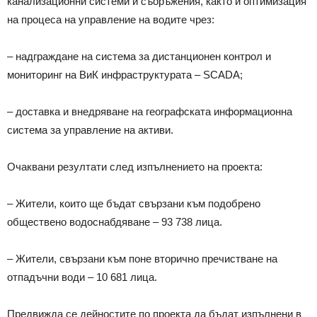
канализационни системи и съоръжения, както и оптимизация
на процеса на управление на водите чрез:
– надграждане на система за дистанционен контрол и
мониторинг на ВиК инфраструктурата – SCADA;
– доставка и внедряване на географската информационна
система за управление на активи.
Очаквани резултати след изпълнението на проекта:
– Жители, които ще бъдат свързани към подобрено
обществено водоснабдяване – 93 738 лица.
– Жители, свързани към поне вторично пречистване на
отпадъчни води – 10 681 лица.
Предвижда се дейностите по проекта да бъдат изпълнени в