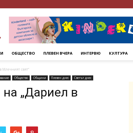
СИ
ОБЩЕСТВО
ПЛЕВЕН ВЧЕРА
ИНТЕРВЮ
КУЛТУРА
 Млечният свят“
ование
Общество
Общини
Плевен днес
Светът днес
на „Дариел в
er