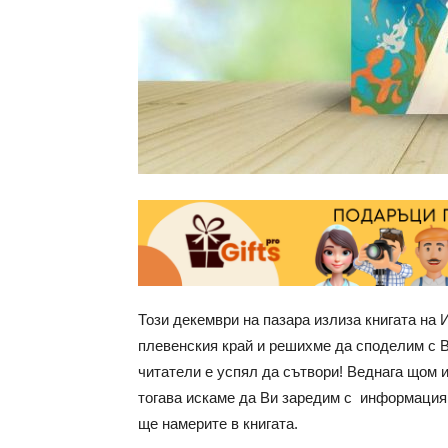
Този декември на пазара излиза книгата на
плевенския край и решихме да споделим с В
читатели е успял да сътвори! Веднага щом 
тогава искаме да Ви заредим с информация 
ще намерите в книгата.