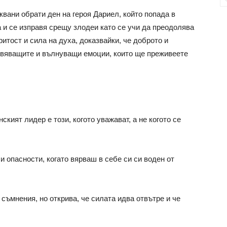
вани обрати ден на героя Дариел, който попада в
 и се изправя срещу злодеи като се учи да преодолява
ритост и сила на духа, доказвайки, че доброто и
овяващите и вълнуващи емоции, които ще преживеете
нският лидер е този, когото уважават, а не когото се
 опасности, когато вярваш в себе си си воден от
съмнения, но открива, че силата идва отвътре и че