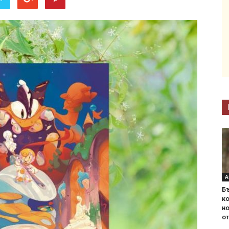
А
Б
ко
н
от