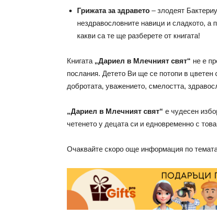
Грижата за здравето
– злодеят Бактериу
нездравословните навици и сладкото, а 
какви са те ще разберете от книгата!
Книгата
„Дариел в Млечният свят“
не е п
послания. Детето Ви ще се потопи в цветен
добротата, уважението, смелостта, здравосл
„Дариел в Млечният свят“
е чудесен избо
четенето у децата си и едновременно с това
Очаквайте скоро още информация по темата