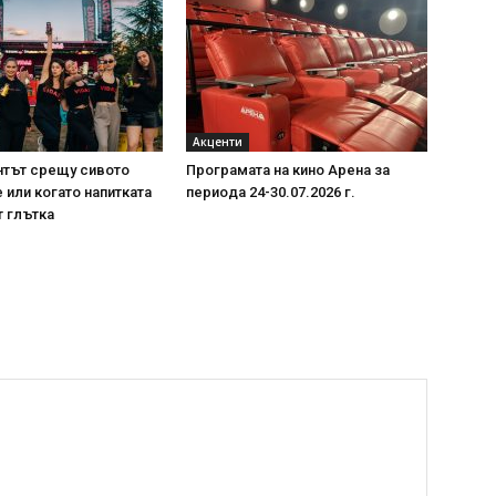
Акценти
нтът срещу сивото
Програмата на кино Арена за
или когато напитката
периода 24-30.07.2026 г.
т глътка