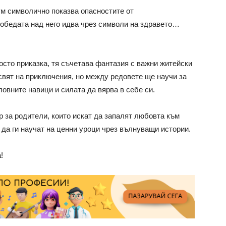
м символично показва опасностите от
победата над него идва чрез символи на здравето…
росто приказка, тя съчетава фантазия с важни житейски
 свят на приключения, но между редовете ще научи за
овните навици и силата да вярва в себе си.
р за родители, които искат да запалят любовта към
 да ги научат на ценни уроци чрез вълнуващи истории.
!