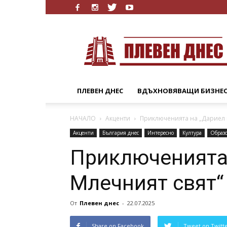
Плевен
Днес
ПЛЕВЕН ДНЕС
ВДЪХНОВЯВАЩИ БИЗНЕ
НАЧАЛО
Акценти
Приключенията на „Дариел в
Акценти
България днес
Интересно
Култура
Образ
Приключенията 
Млечният свят“
От
Плевен днес
-
22.07.2025
Share on Facebook
Tweet on Twitt