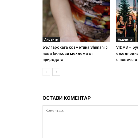
Акценти
Акценти
Българската козметика Shimani с
VIDAS – Бу
нови билкови мехлеми от
ежедневие 
природата
е повече о
ОСТАВИ КОМЕНТАР