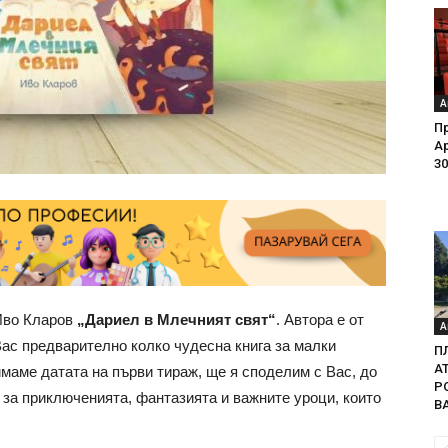
А
Пр
Ар
30
 Иво Кларов
„Дариел в Млечният свят“
. Автора е от
А
ас предварително колко чудесна книга за малки
П
А
имаме датата на първи тираж, ще я споделим с Вас, до
Р
за приключенията, фантазията и важните уроци, които
В