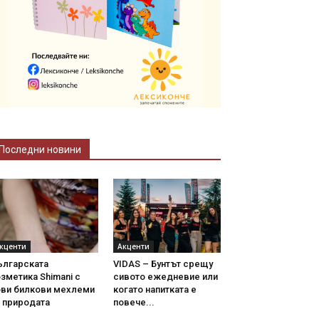
Последни новини
кценти
Акценти
ългарската
VIDAS – Бунтът срещу
зметика Shimani с
сивото ежедневие или
ови билкови мехлеми
когато напитката е
 природата
повече...