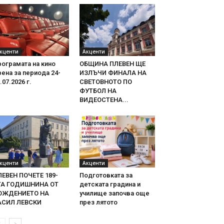
кценти
Акценти
ограмата на кино
ОБЩИНА ПЛЕВЕН ЩЕ
ена за периода 24-
ИЗЛЪЧИ ФИНАЛА НА
.07.2026 г.
СВЕТОВНОТО ПО
ФУТБОЛ НА
ВИДЕОСТЕНА...
кценти
Акценти
ЛЕВЕН ПОЧЕТЕ 189-
Подготовката за
ТА ГОДИШНИНА ОТ
детската градина и
ОЖДЕНИЕТО НА
училище започва още
АСИЛ ЛЕВСКИ
през лятото