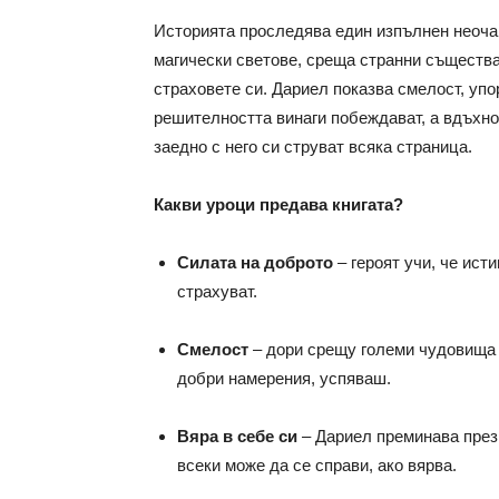
Историята проследява един изпълнен неочак
магически светове, среща странни същества
страховете си. Дариел показва смелост, упо
решителността винаги побеждават, а вдъхн
заедно с него си струват всяка страница.
Какви уроци предава книгата?
Силата на доброто
– героят учи, че исти
страхуват.
Смелост
– дори срещу големи чудовища и
добри намерения, успяваш.
Вяра в себе си
– Дариел преминава през 
всеки може да се справи, ако вярва.