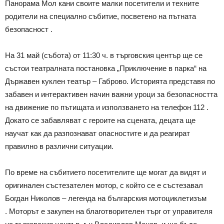
Панорама Мол кани своите малки посетители и техните
родители на специално събитие, посветено на пътната
безопасност .
На 31 май (събота) от 11:30 ч. в търговския център ще се
състои театралната постановка „Приключение в парка“ на
Държавен куклен театър – Габрово. Историята представя по
забавен и интерактивен начин важни уроци за безопасността
на движение по пътищата и използването на телефон 112 .
Докато се забавляват с героите на сцената, децата ще
научат как да разпознават опасностите и да реагират
правилно в различни ситуации.
По време на събитието посетителите ще могат да видят и
оригинален състезателен мотор, с който се е състезавал
Богдан Николов – легенда на българския мотоциклетизъм
. Моторът е закупен на благотворителен търг от управителя