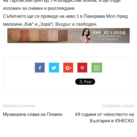
на търговския център, г-н Владислав Монов, и ще бъде
изложен за снимки и разглеждане
Събитието ще се проведе на ниво 1 в Панорама Мол /пред
магазини „Кик“ и „Зора“/. Входът е свободен.
Предишна новина
Следваща новина
Музикална слава на Плевен
69 години от членството на
България в ЮНЕСКО