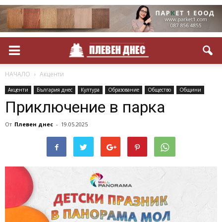
НАЧАЛО
Акценти
Акценти
България днес
Култура
Образование
Общество
Общини
Приключение в парка
От
Плевен днес
-
19.05.2025