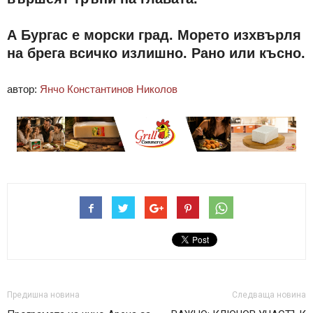
А Бургас е морски град. Морето изхвърля
на брега всичко излишно. Рано или късно.
автор:
Янчо Константинов Николов
Предишна новина
Следваща новина