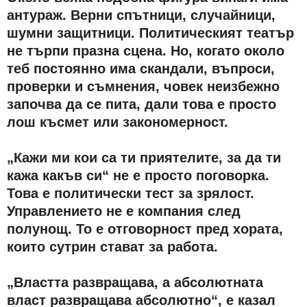
антураж. Верни спътници, случайници,
шумни защитници. Политическият театър
не търпи празна сцена. Но, когато около
теб постоянно има скандали, въпроси,
проверки и съмнения, човек неизбежно
започва да се пита, дали това е просто
лош късмет или закономерност.
„Кажи ми кои са ти приятелите, за да ти
кажа какъв си“ не е просто поговорка.
Това е политически тест за зрялост.
Управлението не е компания след
полунощ. То е отговорност пред хората,
които сутрин стават за работа.
„Властта развращава, а абсолютната
власт развращава абсолютно“, е казал