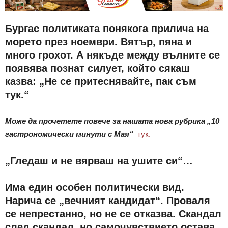
Бургас политиката понякога прилича на
морето през ноември. Вятър, пяна и
много грохот. А някъде между вълните се
появява познат силует, който сякаш
казва: „Не се притеснявайте, пак съм
тук.“
Може да прочетете повече за нашата нова рубрика „10
гастрономически минути с Мая“
тук.
„Гледаш и не вярваш на ушите си“…
Има един особен политически вид.
Нарича се „вечният кандидат“. Проваля
се непрестанно, но не се отказва. Скандал
след скандал, но самочувствието остава