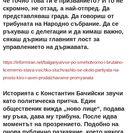
че точно това ти е призванието? И то не
скромно, не отзад, а най-отпред. Да
представляваш града. Да говориш от
трибуната на Народно събрание. Да се
ръкуваш с делегации и да кимаш важно,
сякаш държиш главният лост за
управлението на държавата.
https://informiran.net/balgariya/vse-po-smehotvorno-i-brutalno-
licemerno-stava-vsichko-sluchvashto-se-okolo-partiyata-na-
prosto-kiro-i-asen-prodalzhavame-promyanata
Историята с Константин Бачийски звучи
като политическа притча. Един
общественик вижда „ново лице“, подава
му ръка, дава му трибуна. После идва
моментът на прозрението. Подобно на
онова публично разкаяние, което някога