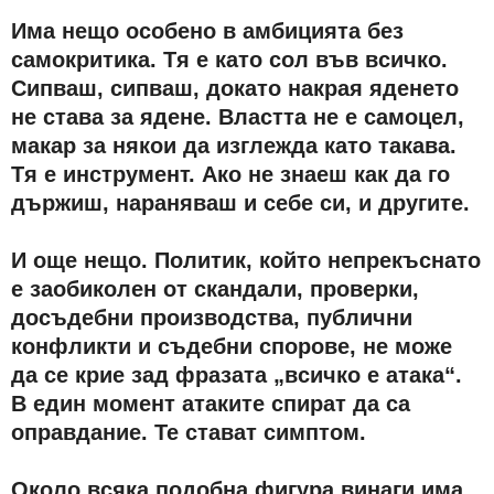
Има нещо особено в амбицията без
самокритика. Тя е като сол във всичко.
Сипваш, сипваш, докато накрая яденето
не става за ядене. Властта не е самоцел,
макар за някои да изглежда като такава.
Тя е инструмент. Ако не знаеш как да го
държиш, нараняваш и себе си, и другите.
И още нещо. Политик, който непрекъснато
е заобиколен от скандали, проверки,
досъдебни производства, публични
конфликти и съдебни спорове, не може
да се крие зад фразата „всичко е атака“.
В един момент атаките спират да са
оправдание. Те стават симптом.
Около всяка подобна фигура винаги има