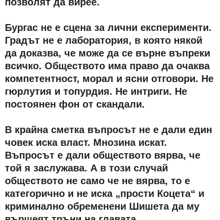
позволят да вирее.
Бургас не е сцена за лични експерименти.
Градът не е лаборатория, в която някой
да доказва, че може да се върне въпреки
всичко. Обществото има право да очаква
компетентност, морал и ясни отговори. Не
гюрлутия и топурдия. Не интриги. Не
постоянен фон от скандали.
В крайна сметка въпросът не е дали един
човек иска власт. Мнозина искат.
Въпросът е дали обществото вярва, че
той я заслужава. А в този случай
обществото не само че не вярва, то е
категорично и не иска „прости Коцета“ и
криминално обременени Шишета да му
вършеят тръни на главата.