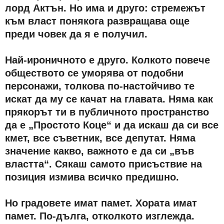
лорд Актън. Но има и друго: стремежът
към власт понякога развращава още
преди човек да я е получил.
Най-ироничното е друго. Колкото повече
обществото се уморява от подобни
персонажи, толкова по-настойчиво те
искат да му се качат на главата. Няма как
прякорът ти в публичното пространство
да е „Простото Коце“ и да искаш да си все
кмет, все съветник, все депутат. Няма
значение какво, важното е да си „във
властта“. Сякаш самото присъствие на
позиция измива всичко предишно.
Но градовете имат памет. Хората имат
памет. По-дълга, отколкото изглежда.