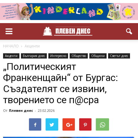
НАЧАЛО
Акценти
Акценти
България днес
Интересно
Общество
Общини
Светът днес
„Политическият
Франкенщайн“ от Бургас:
Създателят се извини,
творението се п@сра
От
Плевен днес
-
23.02.2026