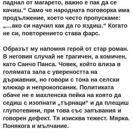
паднал от магарето, важно е пак да се
качиш.“ Само че народната поговорка има
продължение, което често пропускаме:
„…ако си научил как да го яздиш.“ Когато
не си, повторението става фарс.
Образът му напомня герой от стар роман.
В неговия случай не трагичен, а комичен,
като Санчо Панса. Човек, който влиза в
голямата зала с увереността на
държавник, но говори с тона на селски
клюкар и непрокопсаник. Политиката
обаче не е махленска пейка на която да
седиш с изопнати „търнаци“ и да плещиш
глупотевини, при това със запъвания и
говорен дефект. Тя изисква тежест. Мярка.
Понякога и мълчание.