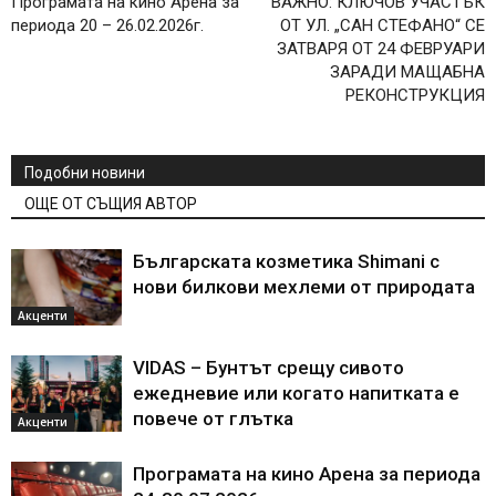
Програмата на кино Арена за
ВАЖНО: КЛЮЧОВ УЧАСТЪК
периода 20 – 26.02.2026г.
ОТ УЛ. „САН СТЕФАНО“ СЕ
ЗАТВАРЯ ОТ 24 ФЕВРУАРИ
ЗАРАДИ МАЩАБНА
РЕКОНСТРУКЦИЯ
Подобни новини
ОЩЕ ОТ СЪЩИЯ АВТОР
Българската козметика Shimani с
нови билкови мехлеми от природата
Акценти
VIDAS – Бунтът срещу сивото
ежедневие или когато напитката е
повече от глътка
Акценти
Програмата на кино Арена за периода