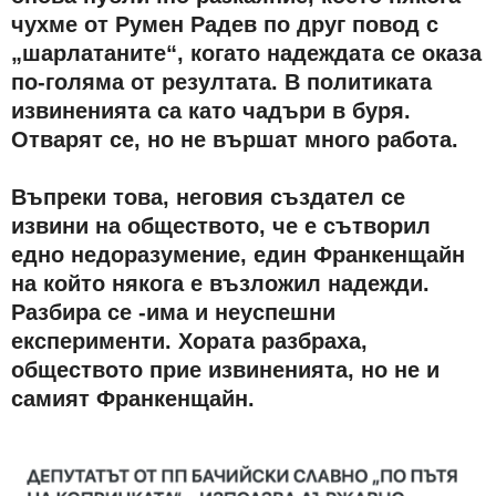
чухме от Румен Радев по друг повод с
„шарлатаните“, когато надеждата се оказа
по-голяма от резултата. В политиката
извиненията са като чадъри в буря.
Отварят се, но не вършат много работа.
Въпреки това, неговия създател се
извини на обществото, че е сътворил
едно недоразумение, един Франкенщайн
на който някога е възложил надежди.
Разбира се -има и неуспешни
експерименти. Хората разбраха,
обществото прие извиненията, но не и
самият Франкенщайн.