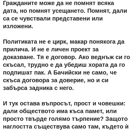
Гражданите може да не помнят всяка
дата, но помнят усещането. Помнят, дали
са се чувствали представени или
изложени.
Политиката не е цирк, макар понякога да
прилича. И не е личен проект за
доказване. Тя е договор. Ако веднъж си го
скъсал, трудно е да убедиш хората да го
подпишат пак. А Бачийски не само, че
скъса договора за доверие, но и си
забърса задника с него.
И тук остава въпросът, прост и човешки:
дали обществото има къса памет, или
просто твърде голямо търпение? Защото
наглостта съществува само там, където ѝ