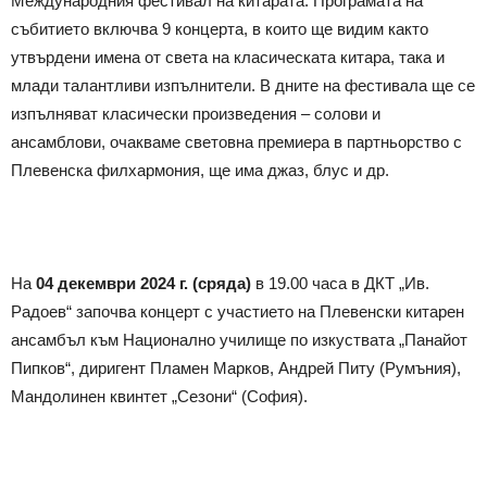
Международния фестивал на китарата. Програмата на
събитието включва 9 концерта, в които ще видим както
утвърдени имена от света на класическата китара, така и
млади талантливи изпълнители. В дните на фестивала ще се
изпълняват класически произведения – солови и
ансамблови, очакваме световна премиера в партньорство с
Плевенска филхармония, ще има джаз, блус и др.
На
04 декември 2024 г.
(
сряда
)
в 19.00 часа в ДКТ „Ив.
Радоев“ започва концерт с участието на Плевенски китарен
ансамбъл към Национално училище по изкуствата „Панайот
Пипков“, диригент Пламен Марков, Андрей Питу (Румъния),
Мандолинен квинтет „Сезони“ (София).