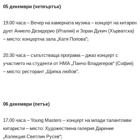
05 декември
(
четвъртък
)
19.00 часа – Вечер на камерната музика – концерт на китарен
дует Аниело Дезидерио (Италия) и Зоран Дукич (Хърватска)
– място: концертна зала „Катя Попова”;
20.30 часа – съпътстваща програма – джаз концерт с
участието на студенти от НМА „Панчо Владигеров“ (София)
– място: ресторант „Щипка любов”.
06 декември
(
петък
)
17.00 часа – Young Masters – концерт на млади талантливи
китаристи – място: Художествена галерия Дарение
„Колекция Светлин Русев“;