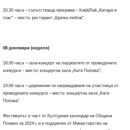
20.30 часа – съпътстваща програма – Kati&Rali „Китара и
глас“ – място: ресторант „Щипка любов”.
08 декември
(
неделя
)
18.00 часа – гала-концерт на лауреатите от проведените
конкурси – място: концертна зала „Катя Попова”;
19.00 часа – церемония по награждаване на участници от
проведените конкурси – място: концертна зала „Катя
Попова”.
Фестивалът е част от Културния календар на Община
Плевен за 2024 г. и е подкрепен от Министерство на