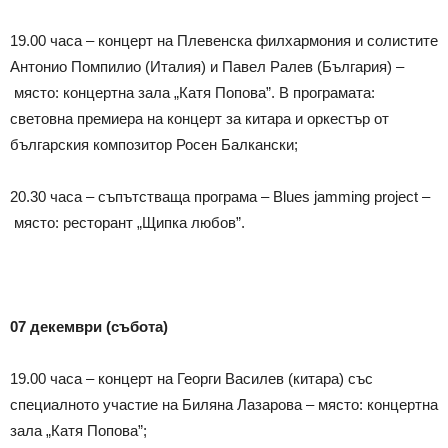
19.00 часа – концерт на Плевенска филхармония и солистите
Антонио Помпилио (Италия) и Павел Ралев (България) –
място: концертна зала „Катя Попова”. В програмата:
световна премиера на концерт за китара и оркестър от
българския композитор Росен Балкански;
20.30 часа – съпътстваща програма – Blues jamming project –
място: ресторант „Щипка любов”.
07 декември
(
събота
)
19.00 часа – концерт на Георги Василев (китара) със
специалното участие на Биляна Лазарова – място: концертна
зала „Катя Попова”;