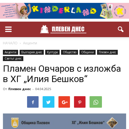
НАЧАЛО
Акценти
Акценти
България днес
Култура
Общество
Общини
Плевен днес
Светът днес
Пламен Овчаров с изложба
в ХГ „Илия Бешков“
От
Плевен днес
-
04.04.2025