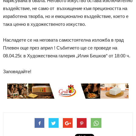
нарисувана в овала. Неговото изкуство остава изключително
въздействие, не само от възхищение към прецизността на
изработена творба, но и емоционално въздействие, което е
така ценно в художественото изкуство.
Насладете се на неговата самостоятелна изложба в град
Плевен още през април ! Събитието ще се проведе на
08.04.25г. в Художествена галерия „Илия Бешков“ от 18:00 ч.
Заповядайте!