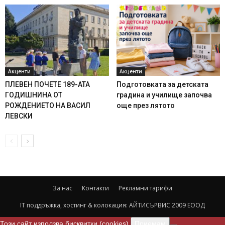
Акценти
Акценти
ПЛЕВЕН ПОЧЕТЕ 189-АТА
Подготовката за детската
ГОДИШНИНА ОТ
градина и училище започва
РОЖДЕНИЕТО НА ВАСИЛ
още през лятото
ЛЕВСКИ
За нас
Контакти
Рекламни тарифи
IT поддръжка, хостинг & колокация:
АЙТИСЪРВИС 2009 ЕООД
Този сайт използва бисквитки (cookies).
Приемам