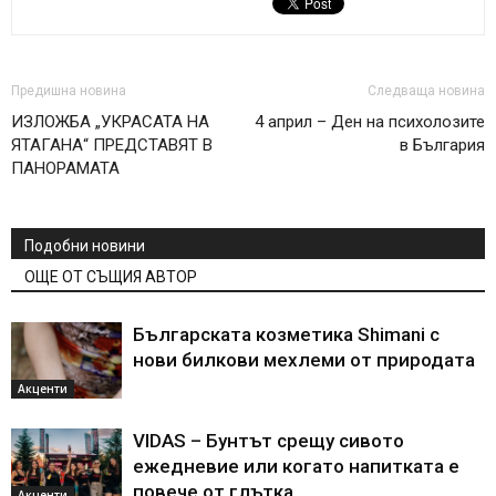
Предишна новина
Следваща новина
ИЗЛОЖБА „УКРАСАТА НА
4 април – Ден на психолозите
ЯТАГАНА“ ПРЕДСТАВЯТ В
в България
ПАНОРАМАТА
Подобни новини
ОЩЕ ОТ СЪЩИЯ АВТОР
Българската козметика Shimani с
нови билкови мехлеми от природата
Акценти
VIDAS – Бунтът срещу сивото
ежедневие или когато напитката е
повече от глътка
Акценти