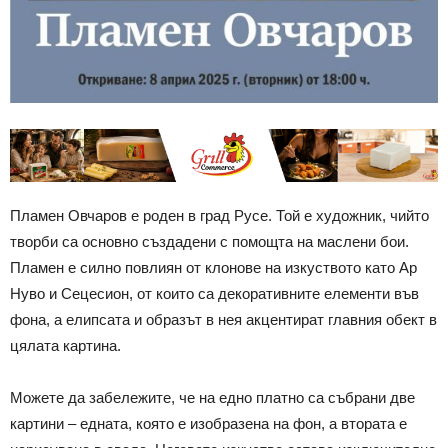
Пламен Овчаров е роден в град Русе. Той е художник, чийто
творби са основно създадени с помощта на маслени бои.
Пламен е силно повлиян от клонове на изкуството като Ар
Нуво и Сецесион, от които са декоративните елементи във
фона, а елипсата и образът в нея акцентират главния обект в
цялата картина.
Можете да забележите, че на едно платно са събрани две
картини – едната, която е изобразена на фон, а втората е