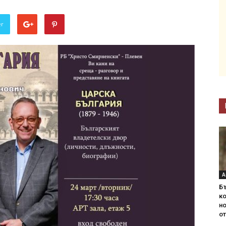
er
А
Б
ко
н
от