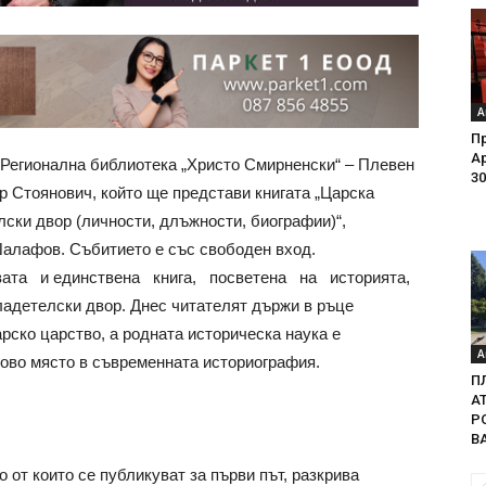
А
Пр
Ар
 на Регионална библиотека „Христо Смирненски“ – Плевен
30
р Стоянович, който ще представи книгата „Царска
лски двор (личности, длъжности, биографии)“,
Шалафов. Събитието е със свободен вход.
та и единствена книга, посветена на историята,
ладетелски двор. Днес читателят държи в ръце
рско царство, а родната историческа наука е
А
чово място в съвременната историография.
П
А
Р
В
 от които се публикуват за първи път, разкрива