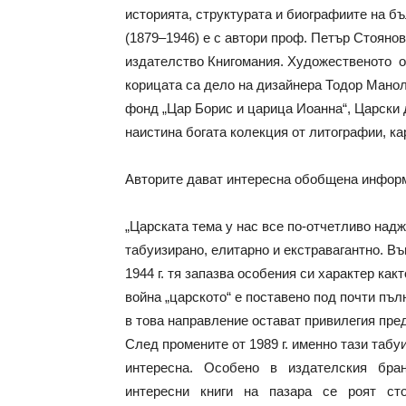
историята, структурата и биографиите на б
(1879–1946) е с автори проф. Петър Стояно
издателство Книгомания. Художественото о
корицата са дело на дизайнера Тодор Манол
фонд „Цар Борис и царица Иоанна“, Царски 
наистина богата колекция от литографии, кар
Авторите дават интересна обобщена информ
„Царската тема у нас все по-отчетливо над
табуизирано, елитарно и екстравагантно. В
1944 г. тя запазва особения си характер ка
война „царското“ е поставено под почти пъ
в това направление остават привилегия пре
След промените от 1989 г. именно тази табу
интересна. Особено в издателския бр
интересни книги на пазара се роят сто