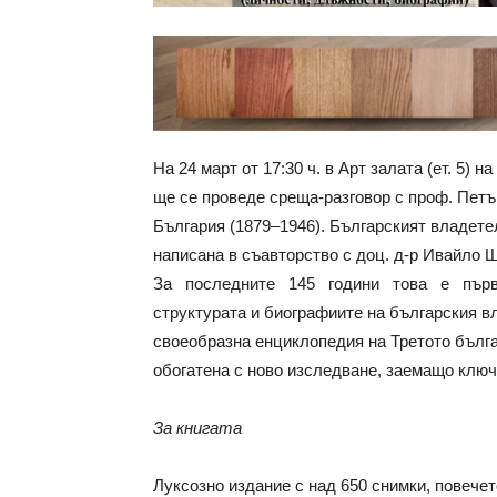
На 24 март от 17:30 ч. в Арт залата (ет. 5)
ще се проведе среща-разговор с проф. Петъ
България (1879–1946). Българският владете
написана в съавторство с доц. д-р Ивайло 
За последните 145 години това е първа
структурата и биографиите на българския в
своеобразна енциклопедия на Третото бълга
обогатена с ново изследване, заемащо клю
За книгата
Луксозно издание с над 650 снимки, повечето