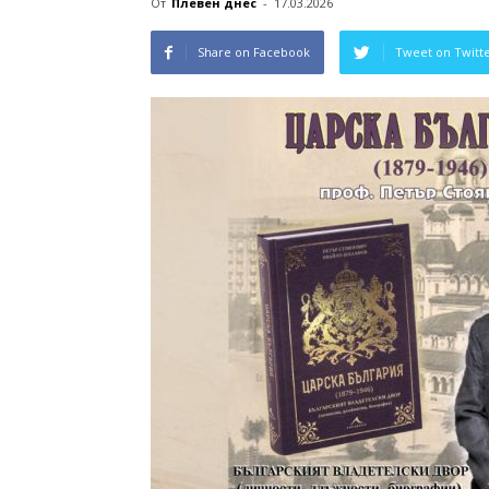
От
Плевен днес
-
17.03.2026
Share on Facebook
Tweet on Twitt