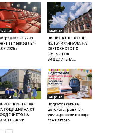
кценти
Акценти
ограмата на кино
ОБЩИНА ПЛЕВЕН ЩЕ
ена за периода 24-
ИЗЛЪЧИ ФИНАЛА НА
.07.2026 г.
СВЕТОВНОТО ПО
ФУТБОЛ НА
ВИДЕОСТЕНА...
кценти
Акценти
ЛЕВЕН ПОЧЕТЕ 189-
Подготовката за
ТА ГОДИШНИНА ОТ
детската градина и
ОЖДЕНИЕТО НА
училище започва още
АСИЛ ЛЕВСКИ
през лятото