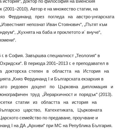
а история“, доктор по философия на Виенския
к (2001–2010). Автор е на множество статии, на
яз Фердинанд през погледа на австро-унгарската
е „Известният непознат Иван Стоянович“, „Пътят към
ндеум“, „Кухнята на баба и проклетото и` внуче“,
помени“.
 г. в София. Завършва специалност „Теология“ в
Охридски“. В периода 2001–2013 г. е преподавател в
а докторска степен в областта на История на
ията „Княз Фердинанд I и Българската екзархия в
 като редовен доцент по Църковна дипломация и
монографичен труд „Йерархичност и порядък“ (2013).
сетки статии из областта на история на
ългарско царство, Катехетиката, Църковната
Царското семейство по предаване, проучване и
нанд I на ДА „Архиви“ при МС на Република България.