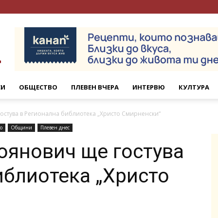
СИ
ОБЩЕСТВО
ПЛЕВЕН ВЧЕРА
ИНТЕРВЮ
КУЛТУРА
остува в Регионална библиотека „Христо Смирненски“
о
Общини
Плевен днес
оянович ще гостува
иблиотека „Христо