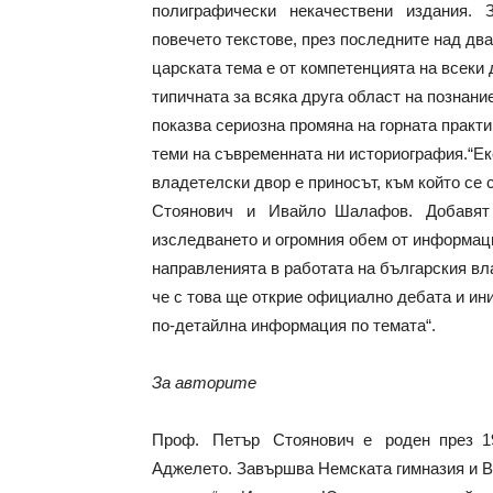
полиграфически некачествени издания. 
повечето текстове, през последните над два
царската тема е от компетенцията на всеки 
типичната за всяка друга област на познан
показва сериозна промяна на горната практи
теми на съвременната ни историография.“Ек
владетелски двор е приносът, към който
Стоянович и Ивайло Шалафов. Добавят в 
изследването и огромния обем от информаци
направленията в работата на българския вл
че с това ще открие официално дебата и ин
по-детайлна информация по темата“.
За авторите
Проф. Петър Стоянович е роден през 1
Аджелето. Завършва Немската гимназия и В