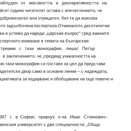
Заблуден от масовостта и декларативността на
йсет години читателят остава с впечатлението, че
доброжелател или отрицател, без тя да изисква
ието задълбочена експертиза.Отминалото десетилетие
ка и успява да нареди „царския въпрос“ сред важните
спертното вникване в темата на българския
 се стремим с тази монография, пишат Петър
заключението, че „предвид уникалността на
я тази монография си поставя за цел да представи
адетелски двор само в основни линии – с надеждата,
ициативата за издирване и обобщаване на още повече и
967 г. в София; правнук е на Иван Стоянович–
иенския университет с две специалности: „Обща