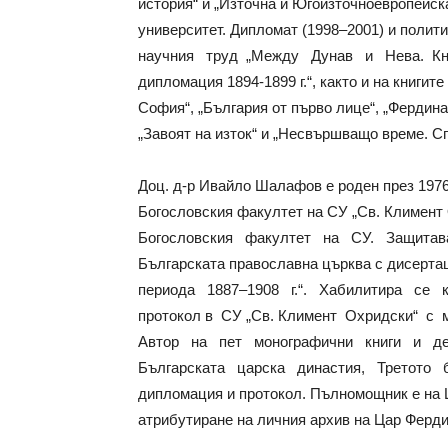
история“ и „Източна и Югоизточноевропейск
университет. Дипломат (1998–2001) и полити
научния труд „Между Дунав и Нева. Кн
дипломация 1894-1899 г.“, както и на книгит
София“, „България от първо лице“, „Фердина
„Завоят на изток“ и „Несвършващо време. С
Доц. д-р Ивайло Шалафов е роден през 1976
Богословския факултет на СУ „Св. Климент 
Богословския факултет на СУ. Защитав
Българската православна църква с дисертац
периода 1887–1908 г.“. Хабилитира се
протокол в СУ „Св. Климент Охридски“ с 
Автор на пет монографични книги и де
Българската царска династия, Третото б
дипломация и протокол. Пълномощник е на 
атрибутиране на личния архив на Цар Ферди