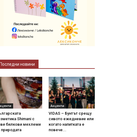
Последни новини
кценти
Акценти
ългарската
VIDAS – Бунтът срещу
зметика Shimani с
сивото ежедневие или
ови билкови мехлеми
когато напитката е
 природата
повече...