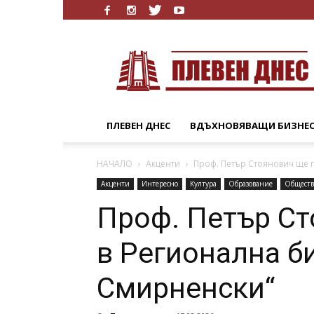
Плевен
Днес
ПЛЕВЕН ДНЕС
ВДЪХНОВЯВАЩИ БИЗНЕ
НАЧАЛО
Акценти
Проф. Петър Стоянович ще г
Акценти
Интересно
Култура
Образование
Обществ
Проф. Петър Ст
в Регионална б
Смирненски“