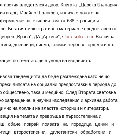
ългарския владетелски двор. Книгата „Царска България
вич и доц. Ивайло Шалафов, излиза с логото на
формление на стилния том от 688 страници и
ов. Богатият илюстративен материал е предоставен от
дворец „Врана“, ДА „Архиви“,
stara-sofia.com
. Включва
тини, дневници, писма, снимки, гербове, ордени и др.
ация по темата още в увода на изданието:
живява тенденцията да бъде разглеждана като нещо
ъпреки липсата на социални предпоставки в периода до
кто обществено, така и медийно. След Втората световна
лно запрещение, а научни изследвания и архивна работа
димно на лоялни на властта историци и литератори.
изация на темата я превръща в първостепенна и
анш обаче покрай появата на поредица ценни и
тици второстепенни, дилетантски обработени и