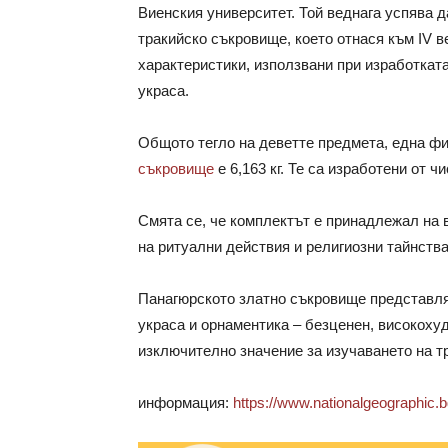
Виенския университет. Той веднага успява 
тракийско съкровище, което отнася към IV ве
характеристики, използвани при изработката
украса.
Общото тегло на деветте предмета, една фи
съкровище
е 6,163 кг. Те са изработени от ч
Смята се, че комплектът е принадлежал на 
на ритуални действия и религиозни тайнства
Панагюрското златно съкровище представляв
украса и орнаментика – безценен, високоху
изключително значение за изучаването на тр
информация:
https://www.nationalgeographic.