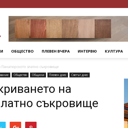
СИ
ОБЩЕСТВО
ПЛЕВЕН ВЧЕРА
ИНТЕРВЮ
КУЛТУРА
на Панагюрското златно съкровище
ование
Общество
Общини
Плевен днес
Светът днес
ткриването на
златно съкровище
er