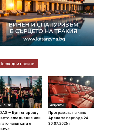
Последни новини
кценти
Акценти
DAS – Бунтът срещу
Програмата на кино
ивото ежедневие или
Арена за периода 24-
гато напитката е
30.07.2026 г.
вече...