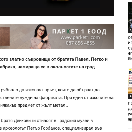
А
О
И
С
Ф
В
ското златно съкровище от братята Павел, Петко и
абрика, намираща се в околностите на град
трябвало да изкопаят пръст, която да обърнат да
А
ствените нужди на фабриката. При един от изкопите на
П
а някакъв предмет от жълт метал…
де
у
пр
братя Дейкови ги отнасят в Градския музей в
е археологът Петър Горбанов, специализирал във