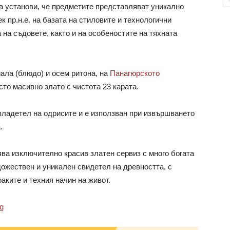
да установи, че предметите представляват уникално
к пр.н.е. на базата на стиловите и технологични
 на съдовете, както и на особеностите на тяхната
ала (блюдо) и осем ритона, на
Панагюрското
исто масивно злато с чистота 23 карата.
владетел на одрисите и е използван при извършването
.
а изключително красив златен сервиз с много богата
дожествен и уникален свидетел на древността, с
аките и техния начин на живот.
bg