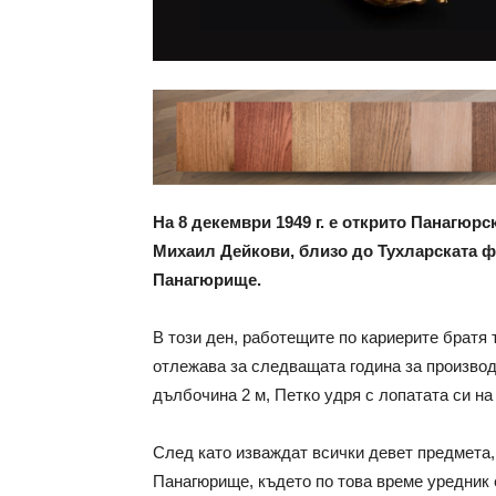
На 8 декември 1949 г. е открито Панагюр
Михаил Дейкови, близо до Тухларската ф
Панагюрище.
В този ден, работещите по кариерите братя 
отлежава за следващата година за производ
дълбочина 2 м, Петко удря с лопатата си н
След като изваждат всички девет предмета, 
Панагюрище, където по това време уредник 