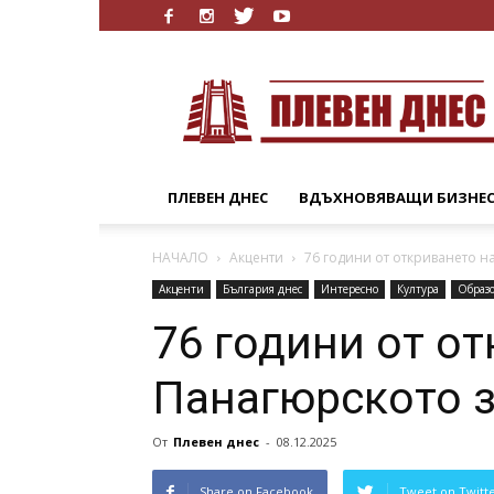
Плевен
Днес
ПЛЕВЕН ДНЕС
ВДЪХНОВЯВАЩИ БИЗНЕ
НАЧАЛО
Акценти
76 години от откриването 
Акценти
България днес
Интересно
Култура
Образ
76 години от о
Панагюрското 
От
Плевен днес
-
08.12.2025
Share on Facebook
Tweet on Twitt