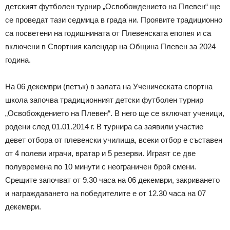
детският футболен турнир „Освобождението на Плевен“ ще
се проведат тази седмица в града ни. Проявите традиционно
са посветени на годишнината от Плевенската епопея и са
включени в Спортния календар на Община Плевен за 2024
година.
На 06 декември (петък) в залата на Ученическата спортна
школа започва традиционният детски футболен турнир
„Освобождението на Плевен“. В него ще се включат ученици,
родени след 01.01.2014 г. В турнира са заявили участие
девет отбора от плевенски училища, всеки отбор е съставен
от 4 полеви играчи, вратар и 5 резерви. Играят се две
полувремена по 10 минути с неограничен брой смени.
Срещите започват от 9.30 часа на 06 декември, закриването
и награждаването на победителите е от 12.30 часа на 07
декември.