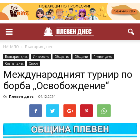
НАЧАЛО
България днес
България днес
Интересно
Общество
Общини
Плевен днес
Светът днес
Спорт
Международният турнир по
борба „Освобождение“
От
Плевен днес
-
04.12.2024