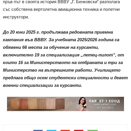
пръв път в своята история ВВВУ „Г. Бенковски“ разполага
със собствена вертолетна авиационна техника и полетни
инструктори.
До 20 юни 2025 г. продължава редовната приемна
кампания във ВВВУ. За учебната 2025/2026 година са
обявени 66 места за обучение на курсанти,
включително 19 за специализация „летец-пилот“, от
които 16 за Министерството на отбраната и три за
Министерство на вътрешните работи. Училището
предлага общо осем студентски специалности и девет
военни специализации за курсанти.