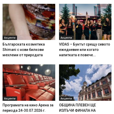
Акценти
Акценти
Българската козметика
VIDAS – Бунтът срещу сивото
Shimani с нови билкови
ежедневие или когато
мехлеми от природата
напитката е повече...
Акценти
Акценти
Програмата на кино Арена за
ОБЩИНА ПЛЕВЕН ЩЕ
периода 24-30.07.2026 г.
ИЗЛЪЧИ ФИНАЛА НА