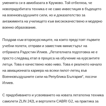
уменията си в авиобазата в Крумово. Той отбеляза, че
новопридобитата техника е не само инвестиция в бъдещето
на военновъздушните сили, но и доказателство за
ангажимента на училището към висококачествено и модерно
военно образование.
Поздрав към второкурсниците, на които предстоят първите
учебни полети, отправи и заместник-министърът на
отбраната Радостин Илиев. „Летателната подготовка не е
просто следващ етап в процеса на обучение на курсантите
летци. Това е качествено ново ниво. Това е реалното начало
на авиационната кариера на всеки пилот-летец във
Военновъздушните сили на Република България“, посочи
Илиев.
С придобиването и усвояването на новата летателна техника
самолети ZLIN 242L и вертолети CABRI G2, на практика за