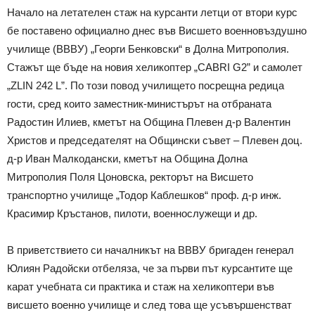
Начало на летателен стаж на курсанти летци от втори курс
бе поставено официално днес във Висшето военновъздушно
училище (ВВВУ) „Георги Бенковски“ в Долна Митрополия.
Стажът ще бъде на новия хеликоптер „CABRI G2” и самолет
„ZLIN 242 L”. По този повод училището посрещна редица
гости, сред които заместник-министърът на отбраната
Радостин Илиев, кметът на Община Плевен д-р Валентин
Христов и председателят на Общински съвет – Плевен доц.
д-р Иван Малкодански, кметът на Община Долна
Митрополия Поля Цоновска, ректорът на Висшето
транспортно училище „Тодор Каблешков“ проф. д-р инж.
Красимир Кръстанов, пилоти, военнослужещи и др.
В приветствието си началникът на ВВВУ бригаден генерал
Юлиян Радойски отбеляза, че за първи път курсантите ще
карат учебната си практика и стаж на хеликоптери във
висшето военно училище и след това ще усъвършенстват