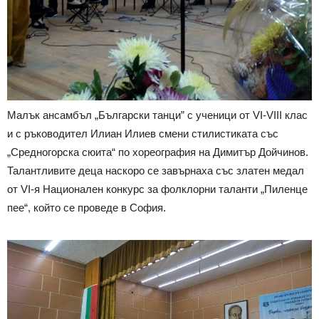
Малък ансамбъл „Български танци” с ученици от VI-VIII клас
и с ръководител Илиан Илиев смени стилистиката със
„Средногорска сюита“ по хореография на Димитър Дойчинов.
Талантливите деца наскоро се завърнаха със златен медал
от VI-я Национален конкурс за фолклорни таланти „Пиленце
пее“, който се проведе в София.