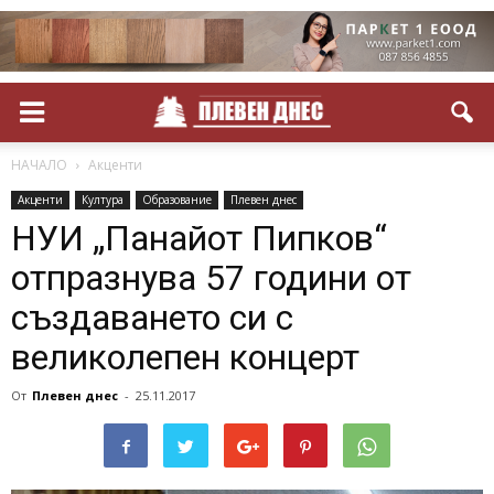
НАЧАЛО
Акценти
Акценти
Култура
Образование
Плевен днес
НУИ „Панайот Пипков“
отпразнува 57 години от
създаването си с
великолепен концерт
От
Плевен днес
-
25.11.2017