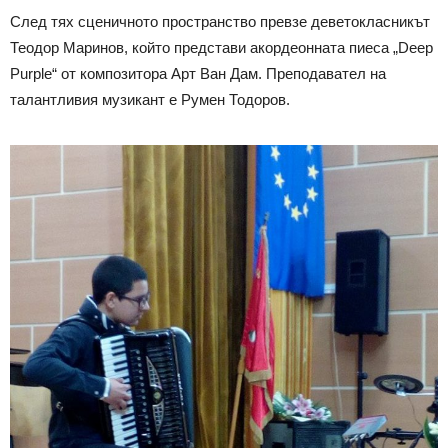
След тях сценичното пространство превзе деветокласникът
Теодор Маринов, който представи акордеонната пиеса „Deep
Purple“ от композитора Арт Ван Дам. Преподавател на
талантливия музикант е Румен Тодоров.