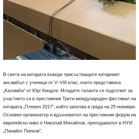
В света на китарата въведе присъстващите китарният
ансамбъл с ученици от V–VIII клас, които представиха
„Калимба“ от Юрг Киндле. Младите таланти се подготвят за
участието си в престижния Трети международен фестивал на
китарата „Плевен 2017“, който започва в града на 29 ноември.
Основен организатор и вдъхновител на престижния форум на
европейско ниво е Николай Михайлов, преподавател в НУИ
„Панайот Пипков“.