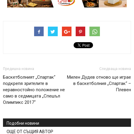
Предишна новина
Следваща новина
Баскетболният „Спартак“
Милен Дудев отново ще играе
подкрепя зрителите в
в баскетболния „Спартак“ –
неравностойно положение не
Плевен
само в седмицата „Спешъл
Олимпикс 2017“
Подобни новини
ОЩЕ ОТ СЪЩИЯ АВТОР