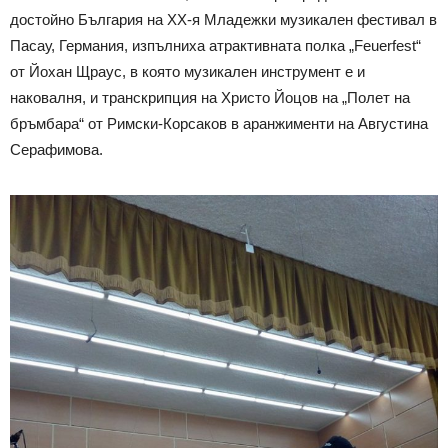
достойно България на XX-я Младежки музикален фестивал в
Пасау, Германия, изпълниха атрактивната полка „Feuerfest“
от Йохан Щраус, в която музикален инструмент е и
наковалня, и транскрипция на Христо Йоцов на „Полет на
бръмбара“ от Римски-Корсаков в аранжименти на Августина
Серафимова.