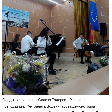
След тях пианистът Славчо Тодоров – X клас, с
преподавател Антоанета Воденичарова демонстрира