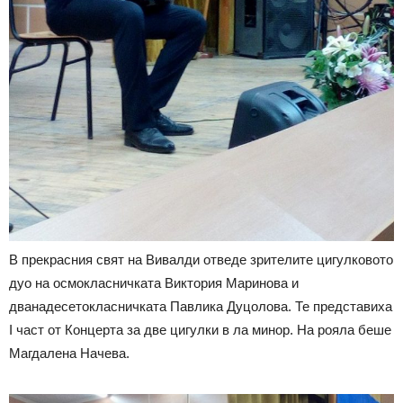
В прекрасния свят на Вивалди отведе зрителите цигулковото
дуо на осмокласничката Виктория Маринова и
дванадесетокласничката Павлика Дуцолова. Те представиха
I част от Концерта за две цигулки в ла минор. На рояла беше
Магдалена Начева.