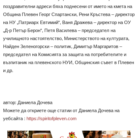
поздравителни адреси бяха поднесени от името на кмета на
Община Плевен Георг Спартански, Рени Кръстева – директор
на НУ „Патриарх Евтимий“, Ваня Дражева – директор на ОУ
„Д-р Петър Берон“, Петя Василева – председател на
училищното настоятелство, Министерството на културата,
Найден Зеленогорски – политик, Димитър Маргаритов –
председател на Комисията за защита на потребителите и
възпитаник на плевенското НУИ, Общинския съвет в Плевен
и др.
автор: Даниела Дочева
Можете да откриете още статии от Даниела Дочева на
уебсайта :
https://spiritofpleven.com