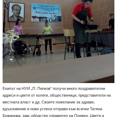
Екипът на НУИ „П. Пипков“ получи много поздравителни
адреси и цветя от колеги, общественици, представители на
местната власт и др. Своите пожелание за здраве,
вдъхновение и нови успехи отправи към всички Татяна
Божинова, зам.-областен управител на Плевен. Цветя и