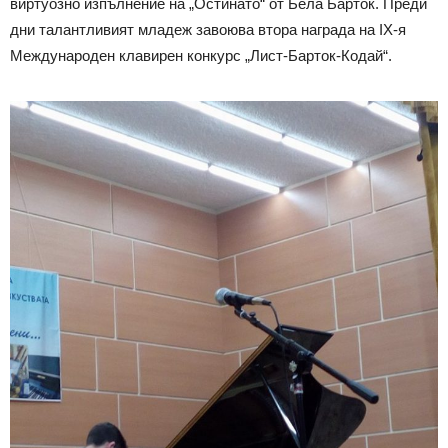
виртуозно изпълнение на „Остинато“ от Бела Барток. Преди
дни талантливият младеж завоюва втора награда на IX-я
Международен клавирен конкурс „Лист-Барток-Кодай“.