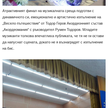
Атрактивният финал на музикалната среща подготви с
динамичното си, емоционално и артистично изпълнение на
„Весело пътешествие“ от Тодор Геров Акордеонният състав
„Акордеомания“ с ръководител Румен Тодоров. Младите
музиканти толкова впечатлиха публиката, че тя не ги остави
да напуснат сцената, докато не я възнаградят с изпълнение
на бис.