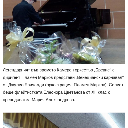
Легендарният във времето Камерен оркестър „Бревис“ с
диригент Пламен Марков представи „Венециански карнавал“
от Джулио Бричалди (оркестрация: Пламен Марков). Солист
беше флейтистката Елеонора Цветанова от XII клас с
преподавател Мария Александрова.