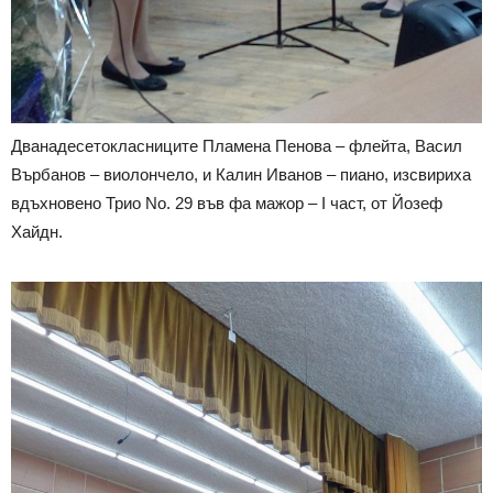
Дванадесетокласниците Пламена Пенова – флейта, Васил
Върбанов – виолончело, и Калин Иванов – пиано, изсвириха
вдъхновено Трио No. 29 във фа мажор – I част, от Йозеф
Хайдн.