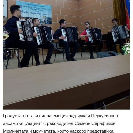
Градусът на тази силна емоция задържа и Перкусионен
ансамбъл „Акцент“ с ръководител Симеон Серафимов.
Момичетата и момчетата, които наскоро представиха