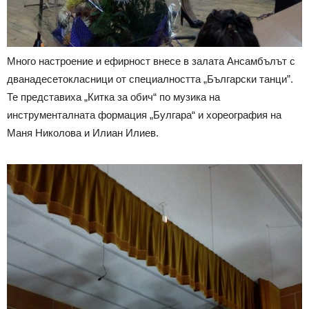
Много настроение и ефирност внесе в залата Ансамбълът с
дванадесетокласници от специалността „Български танци”.
Те представиха „Китка за обич“ по музика на
инструменталната формация „Булгара“ и хореография на
Маня Николова и Илиан Илиев.