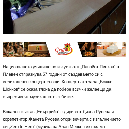
Националното училище по изкуствата „Панайот Пипков“ в
Плевен отпразнува 57 години от създаването си с
великолепен концерт снощи. Концертната зала „Божко
Шойков“ се оказа тясна да побере всички желаещи да
съпреживеят музикалното събитие.
Вокален състав „Евъргрийн“ с диригент Диана Русева и
корепетитор Жанета Русева откри вечерта с изпълнението
си „Zero to Hero“ (музика на Алан Менкен из филма