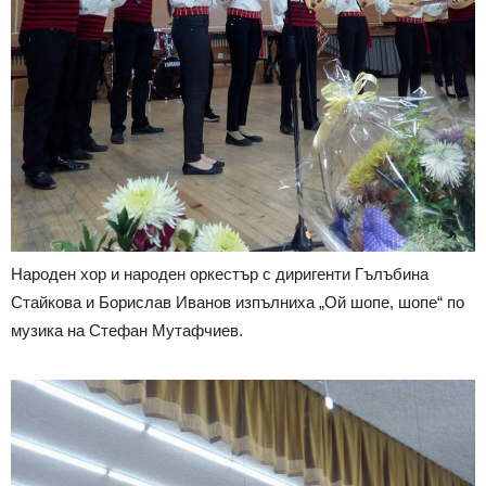
Народен хор и народен оркестър с диригенти Гълъбина
Стайкова и Борислав Иванов изпълниха „Ой шопе, шопе“ по
музика на Стефан Мутафчиев.