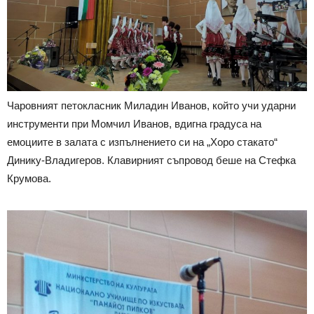
Чаровният петокласник Миладин Иванов, който учи ударни
инструменти при Момчил Иванов, вдигна градуса на
емоциите в залата с изпълнението си на „Хоро стакато“
Динику-Владигеров. Клавирният съпровод беше на Стефка
Крумова.