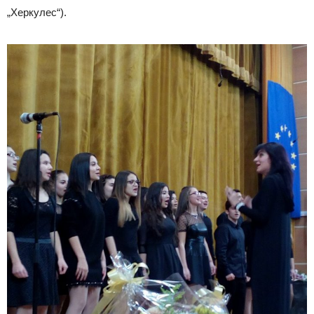
„Херкулес“).