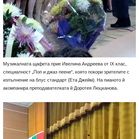
Музикалната щафета прие Ивелина Андреева от IX клас,
специалност „Поп и джаз пеене“, която покори зрителите с
изпълнение на блус стандарт (Ета Джейм). На пианото й
акомпанира преподавателката й Доротея Люцканова.