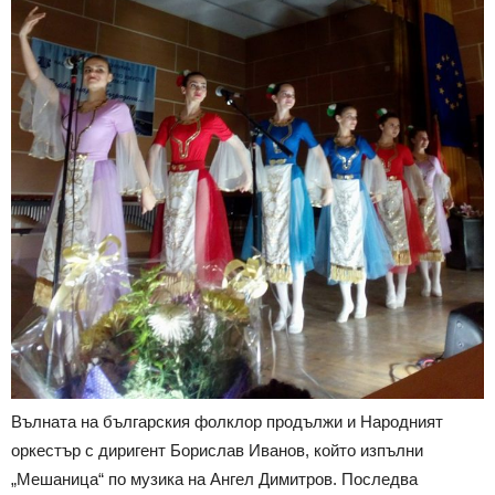
Вълната на българския фолклор продължи и Народният
оркестър с диригент Борислав Иванов, който изпълни
„Мешаница“ по музика на Ангел Димитров. Последва