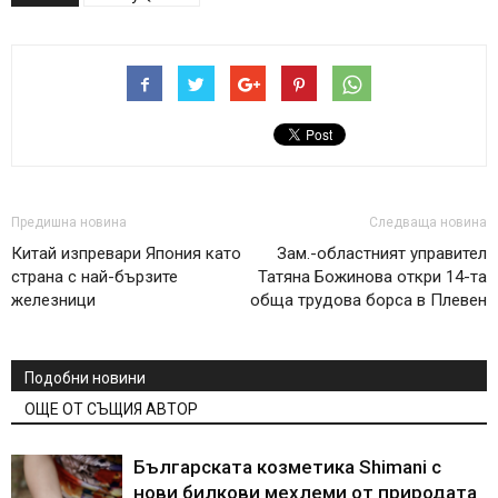
Предишна новина
Следваща новина
Китай изпревари Япония като
Зам.-областният управител
страна с най-бързите
Татяна Божинова откри 14-та
железници
обща трудова борса в Плевен
Подобни новини
ОЩЕ ОТ СЪЩИЯ АВТОР
Българската козметика Shimani с
нови билкови мехлеми от природата