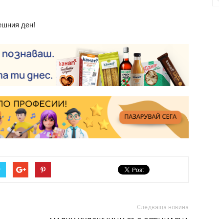
ешния ден!
r
Следваща новина