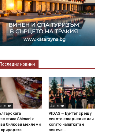
Последни новини
кценти
Акценти
ългарската
VIDAS – Бунтът срещу
зметика Shimani с
сивото ежедневие или
ови билкови мехлеми
когато напитката е
 природата
повече...