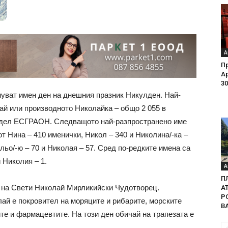
А
Пр
Ар
30
уват имен ден на днешния празник Никулден. Най-
лай или производното Николайка – общо 2 055 в
отдел ЕСГРАОН. Следващото най-разпространено име
т Нина – 410 именички, Никол – 340 и Николина/-ка –
ольо/-ю – 70 и Николая – 57. Сред по-редките имена са
и Николия – 1.
А
П
 на Свети Николай Мирликийски Чудотворец.
А
Р
ай е покровител на моряците и рибарите, морските
В
те и фармацевтите. На този ден обичай на трапезата е