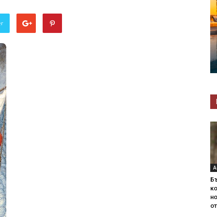
er
А
Б
ко
н
от