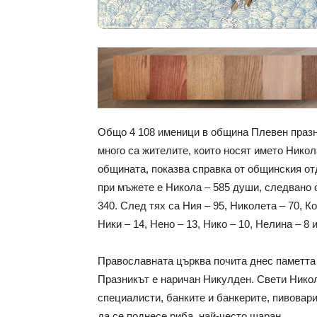
Общо 4 108 именици в община Плевен празн
много са жителите, които носят името Нико
общината, показва справка от общинския 
при мъжете е Никола – 585 души, следвано о
340. След тях са Ния – 95, Николета – 70, К
Ники – 14, Нено – 13, Нико – 10, Нелина – 8 
Православната църква почита днес паметта
Празникът е наричан Никулден. Свети Никол
специалисти, банките и банкерите, пивовари
да се поднесе риба, най-често шаран.