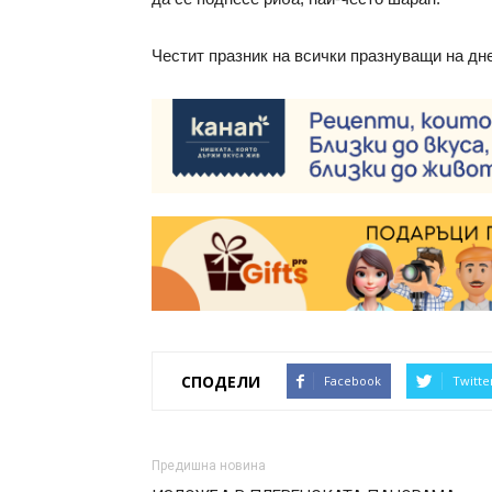
Честит празник на всички празнуващи на дн
СПОДЕЛИ
Facebook
Twitte
Предишна новина