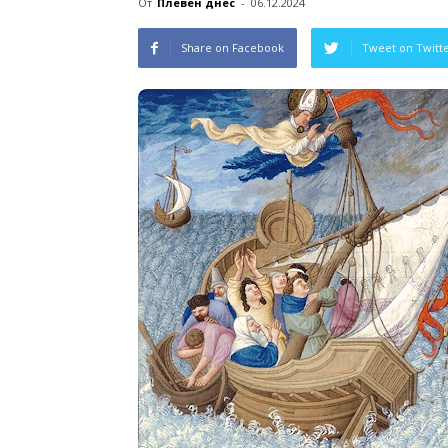
От
Плевен днес
-
06.12.2024
Share on Facebook
Tweet on Twitt