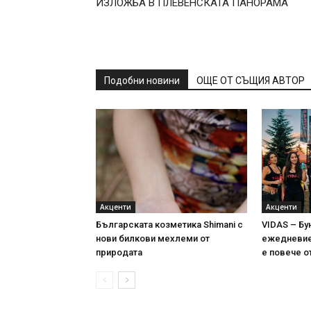
ИЗЛОЖБА В ПЛЕВЕНСКАТА ПАНОРАМА
Подобни новини
ОЩЕ ОТ СЪЩИЯ АВТОР
Акценти
Акценти
Българската козметика Shimani с
VIDAS – Бу
нови билкови мехлеми от
ежедневие 
природата
е повече о