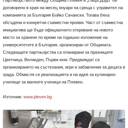
Партньорството между Община Плевен и „Пица Додо“ бе
договорено в края на месец януари на среща с управител на
компанията за България Бойко Сачански. Тогава бяха
обсъдени и конкретни съвместни прояви. Част от съвместна
инициатива ще бъде официалното откриване на новото
място за хранене по време на годишно изложение на
университетите в България, организиран от Общината.
Следващите партньорства са планирани за празниците
Цветница, Великден, Първи юни. Предвиждат се
организирането на състезания, игри и забавления за децата в
града. Обмисля се реализацията и на идея за кулинарно
училище за малките ученици на Плевен.
Източник:
www.pleven.bg