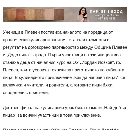
Ученици в Плевен поставиха началото на поредица от
практически кулинарни занятия, станали възможни в
резултат на договорено партньорство между Община Плевен
и „Додо пица“ в града. Първи участници в тази инициатива
станаха деца от началния курс на ОУ „Йордан Йовков“, гр.
Плевен, които усвоиха техники за приготвянето на хубавата
пица. В кулинарното приключение „Как да направя пица?“ се
включиха и учители, и родители, а готовите пици бяха
споделени с приятели.
Достоен финал на кулинарния урок бяха грамоти „Най-добър
пицар“ за всички участници в това приключение.