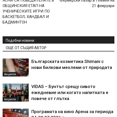
ЯСНИ СА ПОБЕДИТЕЛИТЕ В
Фермерски пазар в Плевен на
ОБЩИНСКИЯ ЕТАП НА
21 февруари
УЧЕНИЧЕСКИТЕ ИГРИ ПО
БАСКЕТБОЛ, ХАНДБАЛ И
БАДМИНТОН
Подобни новини
ОЩЕ ОТ СЪЩИЯ АВТОР
Българската козметика Shimani с
нови билкови мехлеми от природата
Акценти
VIDAS – Бунтът срещу сивото
ежедневие или когато напитката е
повече от глътка
Акценти
Програмата на кино Арена за периода