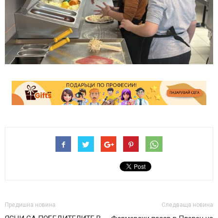
Предишна новина
Следваща новина