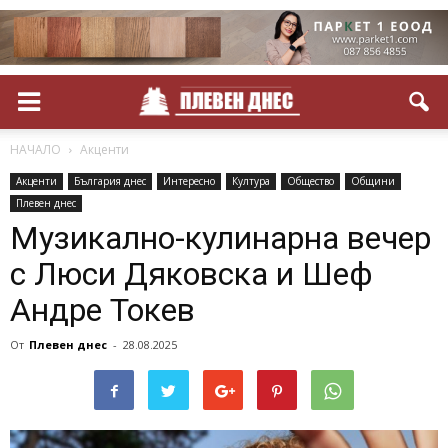
НАЧАЛО
Акценти
Акценти
България днес
Интересно
Култура
Общество
Общини
Плевен днес
Музикално-кулинарна вечер
с Люси Дяковска и Шеф
Андре Токев
От
Плевен днес
-
28.08.2025