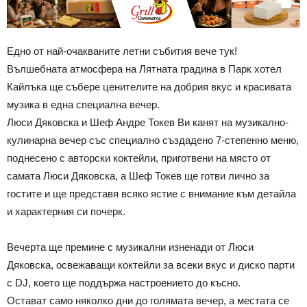
Едно от най-очакваните летни събития вече тук!
Вълшебната атмосфера на Лятната градина в Парк хотел
Кайлъка ще събере ценителите на добрия вкус и красивата
музика в една специална вечер.
Люси Дяковска и Шеф Андре Токев Ви канят на музикално-
кулинарна вечер със специално създадено 7-степенно меню,
поднесено с авторски коктейли, приготвени на място от
самата Люси Дяковска, а Шеф Токев ще готви лично за
гостите и ще представя всяко ястие с внимание към детайла
и характерния си почерк.
Вечерта ще премине с музикални изненади от Люси
Дяковска, освежаващи коктейли за всеки вкус и диско парти
с DJ, което ще поддържа настроението до късно.
Остават само няколко дни до голямата вечер, а местата се