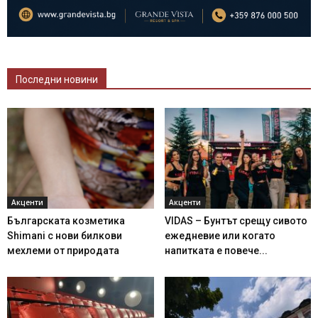
Последни новини
Акценти
Акценти
Българската козметика
VIDAS – Бунтът срещу сивото
Shimani с нови билкови
ежедневие или когато
мехлеми от природата
напитката е повече...