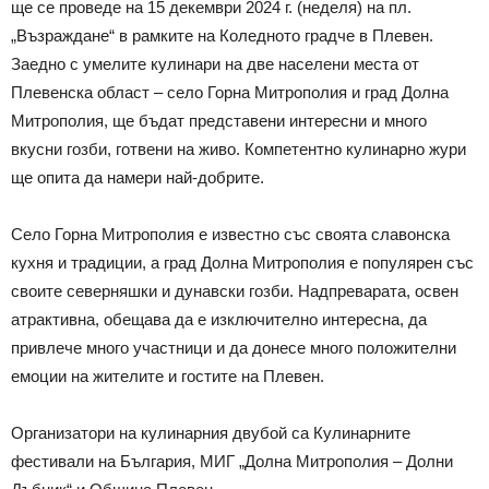
ще се проведе на 15 декември 2024 г. (неделя) на пл.
„Възраждане“ в рамките на Коледното градче в Плевен.
Заедно с умелите кулинари на две населени места от
Плевенска област – село Горна Митрополия и град Долна
Митрополия, ще бъдат представени интересни и много
вкусни гозби, готвени на живо. Компетентно кулинарно жури
ще опита да намери най-добрите.
Село Горна Митрополия е известно със своята славонска
кухня и традиции, а град Долна Митрополия е популярен със
своите северняшки и дунавски гозби. Надпреварата, освен
атрактивна, обещава да е изключително интересна, да
привлече много участници и да донесе много положителни
емоции на жителите и гостите на Плевен.
Организатори на кулинарния двубой са Кулинарните
фестивали на България, МИГ „Долна Митрополия – Долни